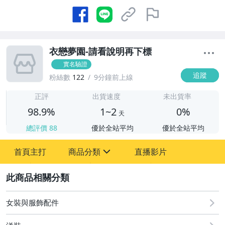
衣戀夢園-請看說明再下標
實名驗證
追蹤
粉絲數
122
9分鐘前上線
1
正評
出貨速度
未出貨率
98.9%
1~2
0%
天
總評價
88
優於全站平均
優於全站平均
首頁主打
商品分類
直播影片
sign
2
嬰幼兒與孕婦
寵物用品與水族
女裝與服飾配件
女裝與服飾配件