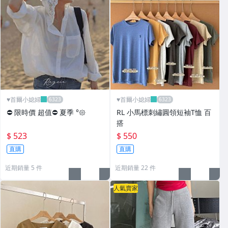
♥️首爾小媳婦
♥️首爾小媳婦
⛔️ 限時價 超值⛔️ 夏季 °𑁍
RL 小馬標刺繡圓領短袖T恤 百
搭
$ 523
$ 550
直購
直購
近期銷量 5 件
近期銷量 22 件
人氣賣家