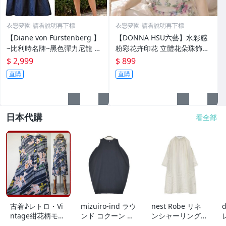
衣戀夢園-請看說明再下標
衣戀夢園-請看說明再下標
【Diane von Fürstenberg 】
【DONNA HSU六藝】水彩感
~比利時名牌~黑色彈力尼龍 縮
粉彩花卉印花 立體花朵珠飾優
腰歐風洋裝~MH-2
雅米色美衣~F-13
$ 2,999
$ 899
直購
直購
日本代購
看全部
古着♪レトロ・Vi
mizuiro-ind ラウ
nest Robe リネ
d
ntage紺花柄モッ
ンド コクーン ノ
ンシャーリングネ
ズワンピ♪70s60s
ースリーブ ワン
ックワンピース 0