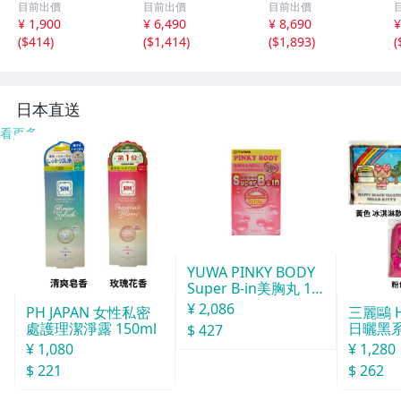
目前出價
目前出價
目前出價
70年代60年代ヴ
ピース ネイビー
1171-1101-1 製
¥ 1,900
¥ 6,490
¥ 8,690
¥
ィンテージ日本製
ミズイロインド 6
品染め ワンピー
(
$414
)
(
$1,414
)
(
$1,893
)
(
Japan昭和ロマン
-0723M 286215
ス オフホワイト
大きめノースリア
ネストローブ 6-0
ンティークゆった
723M 285922
6
り
日本直送
看更多
YUWA PINKY BODY
Super B-in美胸丸 15
0粒
¥ 2,086
PH JAPAN 女性私密
三麗鷗 He
處護理潔淨露 150ml
日曬黑
$ 427
袋（M
¥ 1,080
¥ 1,280
$ 221
$ 262