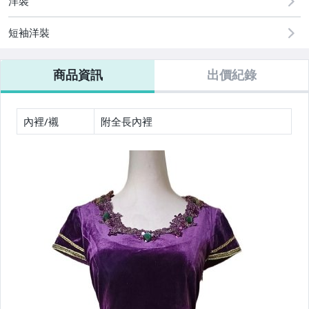
洋裝
男性精品與服飾
短袖洋裝
偶像、球員卡與郵幣
商品資訊
出價紀錄
美容保養與彩妝
女包精品與女鞋
內裡/襯
附全長內裡
電腦、平板與周邊
運動、戶外與休閒