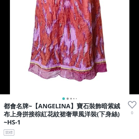
都會名牌~【ANGELINA】寶石裝飾暗紫絨
0
布上身拼接棕紅花紋裙奢華風洋裝(下身絲)
~HS-1
競標