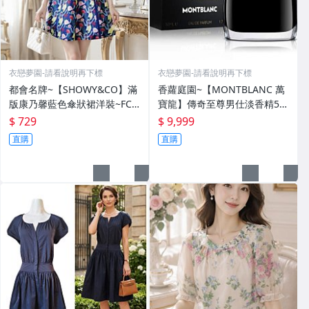
衣戀夢園-請看說明再下標
衣戀夢園-請看說明再下標
都會名牌~【SHOWY&CO】滿
香蘿庭園~【MONTBLANC 萬
版康乃馨藍色傘狀裙洋裝~FC-
寶龍】傳奇至尊男仕淡香精50
1
ml~
$ 729
$ 9,999
直購
直購