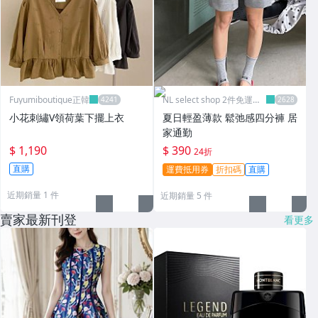
Fuyumiboutique正韓
NL select shop 2件免運可
刷卡
小花刺繡V領荷葉下擺上衣
夏日輕盈薄款 鬆弛感四分褲 居
家通勤
$ 1,190
$ 390
24折
直購
運費抵用券
折扣碼
直購
近期銷量 1 件
近期銷量 5 件
賣家最新刊登
看更多