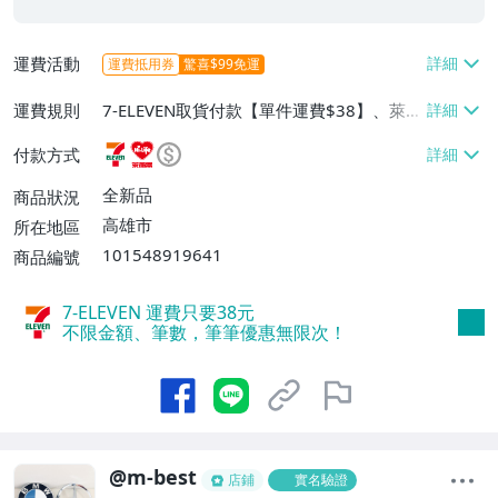
運費活動
運費抵用券
驚喜$99免運
運費規則
7-ELEVEN取貨付款【單件運費$38】、萊爾
富取貨付款【單件運費$60】、宅配/貨運
付款方式
【單件運費$100】、郵局掛號【單件運費
$80】、面交/自取/不寄送【免運費】
全新品
商品狀況
高雄市
所在地區
101548919641
商品編號
7-ELEVEN 運費只要
38
元
不限金額、筆數，筆筆優惠無限次！
@m-best
店鋪
實名驗證