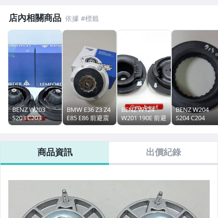
店內相關商品
BENZ W203
BMW E36 Z3 Z4
BENZ W124
BENZ W204
S203 C203
E85 E86 前避震
W201 190E 前避
S204 C204
W209 C209 CLK
器上座 避震器上
震器上座 避震器
W212 S212
前避震器上座 彈
座 單層 (鋁製品)
上座 (FEBI品牌)
C207 W207
簧上座 軸承 橡
(OEM廠製)
(左+右2個售價)
X204 GLK 前 
商品資訊
出價紀錄
皮 (此拍賣是2個
31331092885
1243201444
震器上座 軸承
的售價)(鳥牌品
(OEM廠製)
牌) 2033200273
2049810025