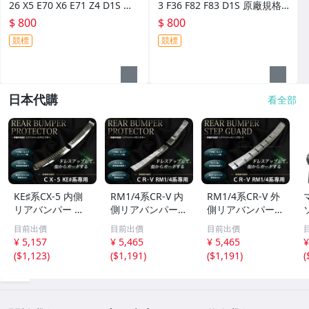
26 X5 E70 X6 E71 Z4 D1S 原
3 F36 F82 F83 D1S 原廠規格
廠規格 HID 燈泡 (日本外匯拆
HID 燈泡 (日本外匯拆車品) 66
$ 800
$ 800
車品) 66140
140
競標
競標
日本代購
看全部
KE♯系CX-5 内側
RM1/4系CR-V 内
RM1/4系CR-V 外
リアバンパー ス
側リアバンパー
側リアバンパー
テップカバー メ
ステップカバー
ステップカバー
目前出價
目前出價
目前出價
ッキカバー
メッキカバー
メッキカバー
¥ 5,157
¥ 5,465
¥ 5,465
¥
(
$1,123
)
(
$1,191
)
(
$1,191
)
(