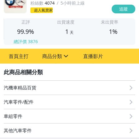
粉絲數
4074
5小時前上線
追蹤
超人氣賣家
1
正評
出貨速度
未出貨率
99.9%
1
1%
天
總評價
3876
首頁主打
商品分類
直播影片
sign
2
其它
汽機車精品百貨
汽車零件/配件
車組零件
其他汽車零件