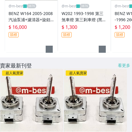
@m-best
@m-best
@m-best
BENZ W164 2005-2008
W202 1993-1998 第三
BENZ W1
汽油泵浦+濾清器+旋鈕
煞車燈 第三剎車燈 (黑
-1996 
蓋+繼電器 油箱浮筒 幫
色)(燈泡式.非LED)(*品像
油表 儀表 
$ 16,000
$ 1,300
$ 1,200
浦 油表 油錶 (原廠貨套
優的*隨機出貨) 日本外
011-1
競標
競標
競標
餐) 1644701994
匯拆車品 2028200756
賣家最新刊登
看更多
超人氣賣家
超人氣賣家