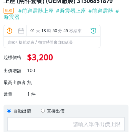
上座 (兩件套餐) (OEM廠製) 31306851879
#
前避震器上座
#
避震器上座
#
前避震器
#
競標
避震器
01
天
13
時
50
分
44
秒結束
/
賣家可提前結束
拍賣時間會自動延長
$3,200
起標價格
100
出價增額
無
最高出價者
1
件
數量
自動出價
直接出價