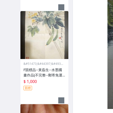
&#51473;&#44397;&#4932
4;&#46988;&#44397;&#475
F競標品--黃磊生--水墨國
68;&#44397;&#51665;
畫作品(不完整--郵寄免運
費)--56851
$ 1,000
競標