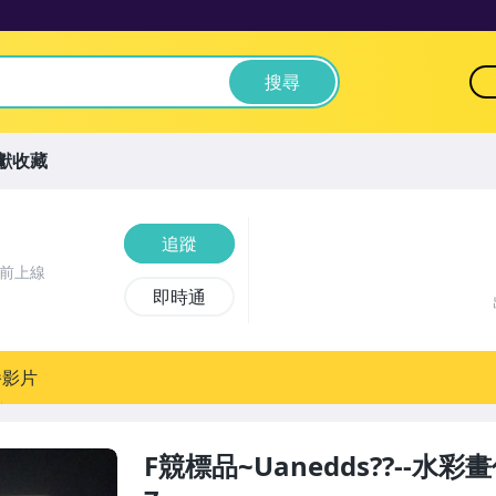
搜尋
獻收藏
追蹤
時前上線
即時通
播影片
F競標品~Uanedds??--水彩