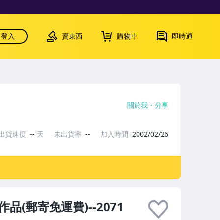
登入
賣東西
購物車
即時通
關於我
分享
出貨速度
--
天
未出貨率
--
加入時間
2002/02/26
畫作品(郵寄免運費)--2071