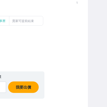
1
事曆
賣家可提前結束
價
我要出價