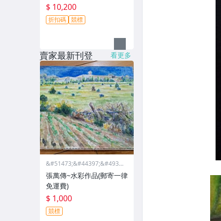
$ 10,200
折扣碼
競標
賣家最新刊登
看更多
&#51473;&#44397;&#4932
4;&#46988;&#44397;&#475
張萬傳~水彩作品(郵寄一律
68;&#44397;&#51665;
免運費)
$ 1,000
競標