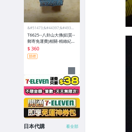
&#51473;&#44397;&#4932
4;&#46988;&#44397;&#475
T6625--八卦山大佛(鋁質--
68;&#44397;&#51665;
郵寄免運費)相關-精緻紀念
章
$ 360
競標
日本代購
看全部