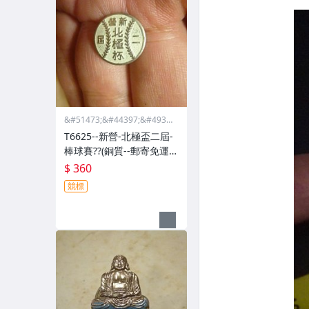
&#51473;&#44397;&#4932
4;&#46988;&#44397;&#475
T6625--新營-北極盃二屆-
68;&#44397;&#51665;
棒球賽??(銅質--郵寄免運
費)相關-精緻紀念章
$ 360
競標