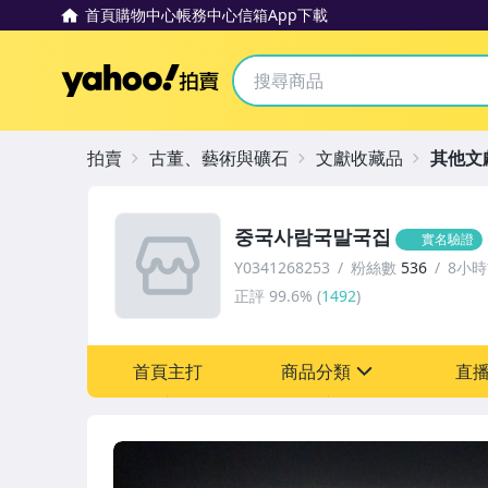
首頁
購物中心
帳務中心
信箱
App下載
Yahoo拍賣
拍賣
古董、藝術與礦石
文獻收藏品
其他文
중국사람국말국집
實名驗證
Y0341268253
粉絲數
536
8小
正評
99.6%
(
1492
)
首頁主打
商品分類
直
sign
古董、藝術與礦石
玩具、模型與公仔