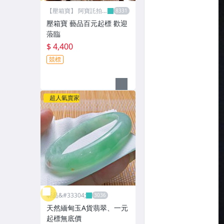
【壓箱寶】 阿寶託拍
網
壓箱寶 藝品百元起標 歡迎
蒞臨
$ 4,400
競標
超人氣賣家
昕品&#33304;
天然緬甸玉A貨翡翠、一元
起標無底價