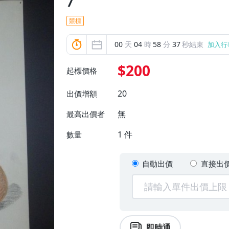
7
競標
00
天
04
時
58
分
35
秒結束
加入行
$200
起標價格
20
出價增額
無
最高出價者
1
件
數量
自動出價
直接出
即時通