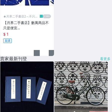
★月界二手書店2～不只是
便宜...★
【月界二手書店】數萬商品不
只是便宜…
$ 1
直購
賣家最新刊登
看更多