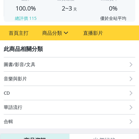
100.0%
2~3
0%
天
總評價
115
優於全站平均
首頁主打
商品分類
直播影片
sign
2
嬰幼兒與孕婦
圖書/影音/文具
圖書/影音/文具
音樂與影片
成人專區
CD
古董、藝術與礦石
華語流行
居家、家具與園藝
合輯
玩具、模型與公仔
男性精品與服飾