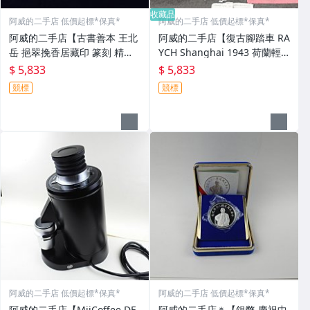
收藏品
阿威的二手店 低價起標*保真*
阿威的二手店 低價起標*保真*
阿威的二手店【古書善本 王北
阿威的二手店【復古腳踏車 RA
岳 挹翠挽香居藏印 篆刻 精裝
YCH Shanghai 1943 荷蘭輕
本 附原裝外盒和上下兩卷 八十
快車系列(自取不寄送) 綠色復
$ 5,833
$ 5,833
四年初版】品相優 值得珍藏
古淑女車】品相優 值得珍藏
競標
競標
阿威的二手店 低價起標*保真*
阿威的二手店 低價起標*保真*
阿威的二手店【MiiCoffee DF
阿威的二手店＊【銀幣 慶祝中