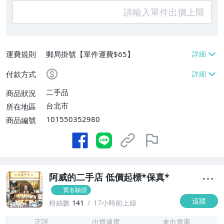
運費規則
郵局掛號【單件運費$65】
付款方式
二手品
商品狀況
台北市
所在地區
101550352980
商品編號
阿威的二手店 低價起標*保真*
實名驗證
追蹤
粉絲數
141
17小時前上線
2
正評
出貨速度
未出貨率