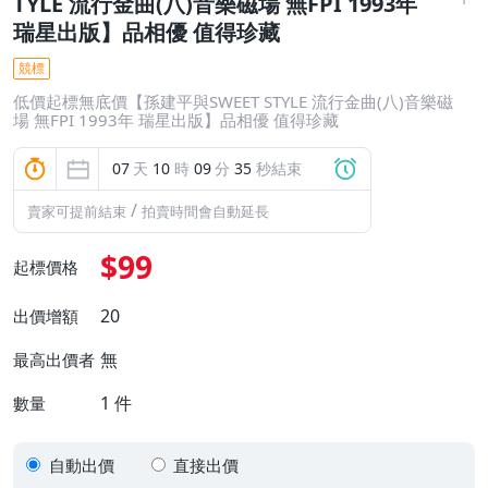
TYLE 流行金曲(八)音樂磁場 無FPI 1993年
瑞星出版】品相優 值得珍藏
競標
低價起標無底價【孫建平與SWEET STYLE 流行金曲(八)音樂磁
場 無FPI 1993年 瑞星出版】品相優 值得珍藏
07
天
10
時
09
分
34
秒結束
/
賣家可提前結束
拍賣時間會自動延長
$99
起標價格
20
出價增額
無
最高出價者
1
件
數量
自動出價
直接出價