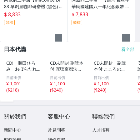
83 單劑量咖啡研磨機 (黑色) 義
華民國建國八十年紀念銀幣 重
式咖啡 磨豆機 】品相優 值得
量1英兩 成色99.9新台幣50元
$ 8,833
$ 7,833
收藏
國父孫中山開國大總統 附原裝
競標
競標
盒及證書 錢幣】品相優 值得收
藏
日本代購
看全部
CD! 順田ひろ
CD未開封 副読本
CD未開封 副読
み おぼらだれ
付 寂聴京都法話
本付 こころの
ん 帯付き OM
集 ユーキャン
扉 河合隼雄講話
目前出價
目前出價
目前出價
CD-16 42405
集
¥ 1,001
¥ 1,100
¥ 1,100
¥
(
$218
)
(
$240
)
(
$240
)
(
關於我們
客服中心
聯絡我們
新聞中心
常見問答
人才招募
服務說明
聯絡客服