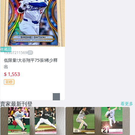
收藏品
Y9307211569
低限量!大谷翔平75張!稀少釋
出
$ 1,553
競標
賣家最新刊登
看更多