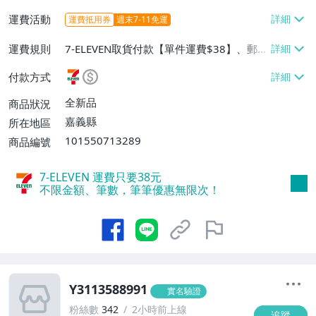
運費活動
運費抵用券
週末7-11免運
運費規則
7-ELEVEN取貨付款【單件運費$38】、郵局
掛號【單件運費$31】
付款方式
全新品
商品狀況
嘉義縣
所在地區
101550713289
商品編號
7-ELEVEN 運費只要
38
元
不限金額、筆數，筆筆優惠無限次！
Y3113588991
實名驗證
粉絲數
342
2小時前上線
追蹤