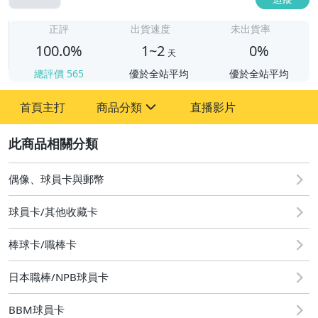
1
正評
出貨速度
未出貨率
100.0%
1~2
0%
天
總評價
565
優於全站平均
優於全站平均
首頁主打
商品分類
直播影片
sign
2
圖書/影音/文具
偶像、球員卡與郵幣
偶像、球員卡與郵幣
運動、戶外與休閒
球員卡/其他收藏卡
棒球卡/職棒卡
日本職棒/NPB球員卡
BBM球員卡