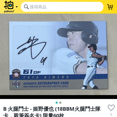
B 火腿鬥士 - 姬野優也 (18BBM火腿鬥士隊
0
卡，親筆簽名卡) 限量60枚