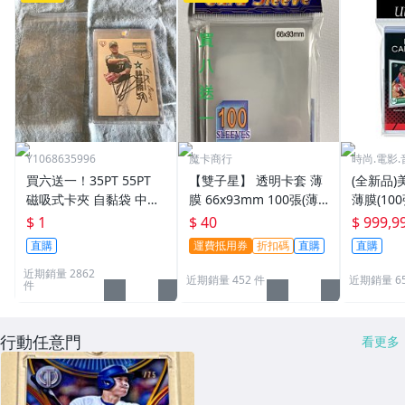
Y1068635996
魔卡商行
時尚.電影.
買六送一！35PT 55PT
【雙子星】 透明卡套 薄
(全新品)美
磁吸式卡夾 自黏袋 中華
膜 66x93mm 100張(薄)
薄膜(10
職棒球員卡 遊戲王 寶可
適用 BBM MLB Topps C
次到貨日期:
$ 1
$ 40
$ 999,9
夢PTCG 漫威 ultra pro
PBL 球員卡
直購
運費抵用券
折扣碼
直購
直購
可用
近期銷量 2862
近期銷量 452 件
近期銷量 6
件
行動任意門
看更多