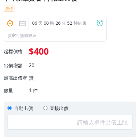
競標
06
天
00
時
26
分
51
秒結束
賣家可提前結束
$400
起標價格
20
出價增額
無
最高出價者
1
件
數量
自動出價
直接出價