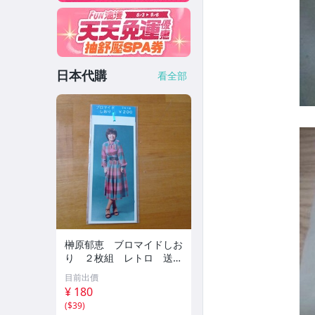
日本代購
看全部
榊原郁恵 ブロマイドしお
り ２枚組 レトロ 送料
１１０円 未開封
目前出價
¥ 180
(
$39
)