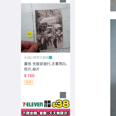
金成記懷舊文獻館
慶祝 光復節遊行,古董黑白,
照片,相片
$ 160
競標