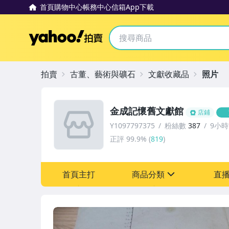
首頁
購物中心
帳務中心
信箱
App下載
Yahoo拍賣
拍賣
古董、藝術與礦石
文獻收藏品
照片
金成記懷舊文獻館
店鋪
Y1097797375
粉絲數
387
9小
正評
99.9%
(
819
)
首頁主打
商品分類
直
sign
其它