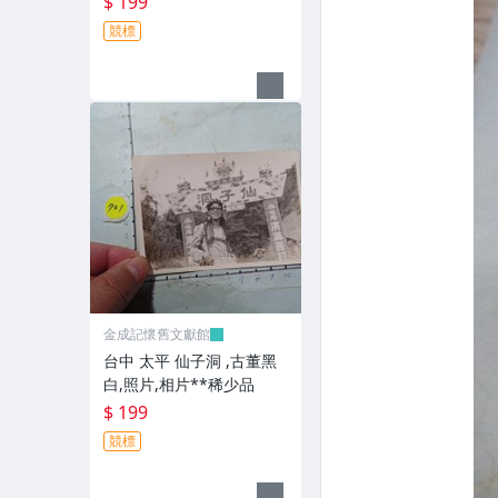
$ 199
競標
金成記懷舊文獻館
台中 太平 仙子洞 ,古董黑
白,照片,相片**稀少品
$ 199
競標