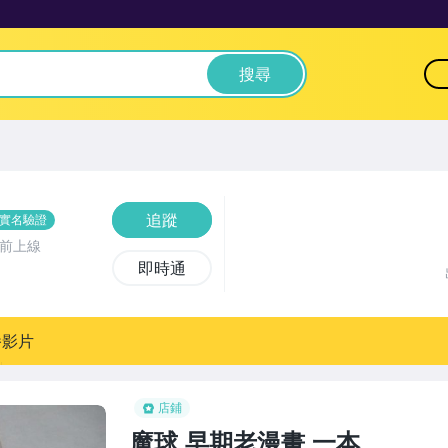
搜尋
追蹤
實名驗證
時前上線
即時通
播影片
店鋪
魔球,早期老漫畫,一本