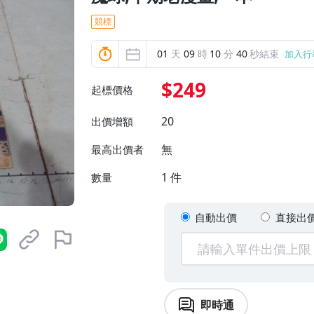
競標
01
天
09
時
10
分
38
秒結束
加入行
$249
起標價格
20
出價增額
無
最高出價者
1
件
數量
自動出價
直接出
即時通