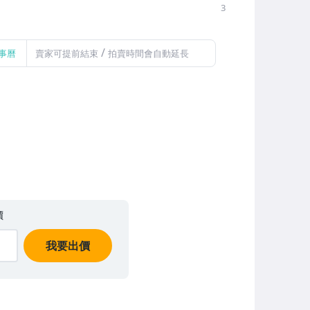
3
/
事曆
賣家可提前結束
拍賣時間會自動延長
價
我要出價