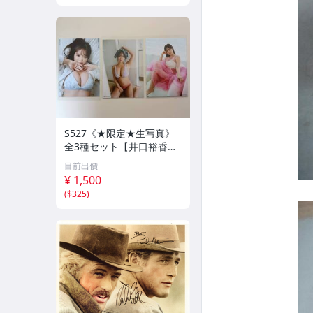
S527《★限定★生写真》
全3種セット【井口裕香】
FLASH（フラッシュ）202
目前出價
6年8月18日・25日合併号
¥ 1,500
★セブンネット限定特典★
(
$325
)
☆送料一律☆