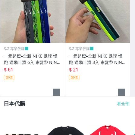
S.G 專業代購
S.G 專業代購
一元起標▸全新 NIKE 足球 慢
一元起標▸全新 NIKE 足球 慢
跑 運動止滑 6入 束髮帶 NJN6
跑 運動止滑 3入 束髮帶 NJN0
5992OS
4926OS
$ 61
$ 21
競標
競標
日本代購
看全部