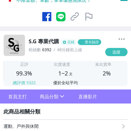
S.G 專業代購
店鋪
實名驗證
粉絲數
6392
48分鐘前上線
追蹤
1
正評
出貨速度
未出貨率
99.3%
1~2
2%
天
總評價
5322
優於全站平均
首頁主打
商品分類
直播影片
sign
2
運動、戶外與休閒