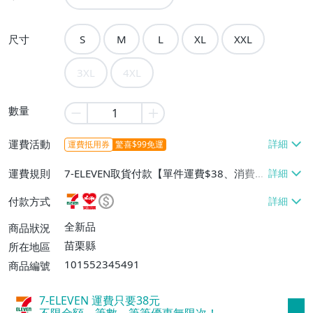
尺寸
S
M
L
XL
XXL
3XL
4XL
數量
運費活動
運費抵用券
驚喜$99免運
運費規則
7-ELEVEN取貨付款【單件運費$38、消費滿
$3000免運費】、萊爾富取貨付款【單件運
付款方式
費$60、消費滿$3000免運費】、宅配/貨運
【單件運費$100、消費滿$3000免運
全新品
商品狀況
費】、面交/自取/不寄送【免運費】、跨國
苗栗縣
所在地區
寄送【單件運費$300、消費滿$20000免運
101552345491
商品編號
費】、離島配送【單件運費$150、消費滿
$10000免運費】
7-ELEVEN 運費只要
38
元
不限金額、筆數，筆筆優惠無限次！