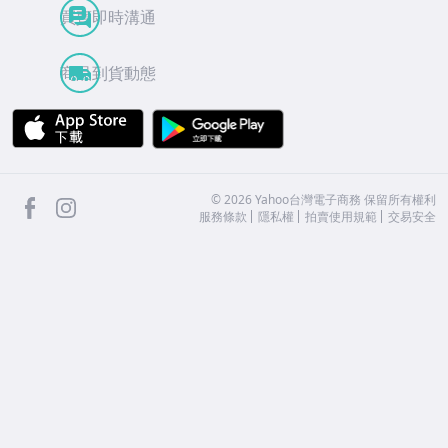
買賣即時溝通
商品到貨動態
APP Store
Google Play
facebook
Instagram
©
2026
Yahoo台灣電子商務 保留所有權利
服務條款
隱私權
拍賣使用規範
交易安全