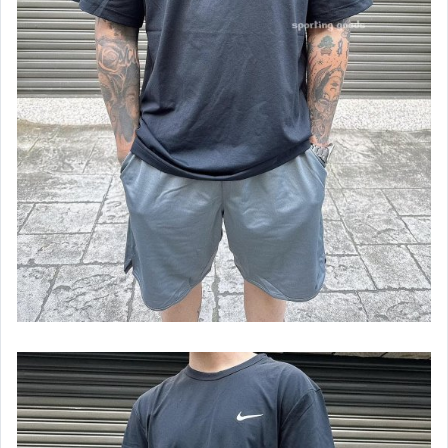
AIR JORDAN 鞋款(女)
AIR JORDAN 鞋款(童)
KOBE
LEBRON
KD 杜蘭特
KYRIE 厄文
FREAK 字母哥
LUKA 盧卡
SABRINA
JA
NIKE 籃球鞋 (男)