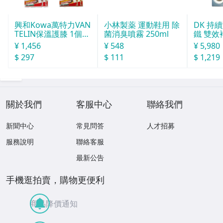
興和Kowa萬特力VAN
小林製薬 運動鞋用 除
DK 持
TELIN保溫護膝 1個入
菌消臭噴霧 250ml
鐵 雙效補
L
20粒
¥ 1,456
¥ 548
¥ 5,980
$ 297
$ 111
$ 1,219
關於我們
客服中心
聯絡我們
新聞中心
常見問答
人才招募
服務說明
聯絡客服
最新公告
手機逛拍賣，購物更便利
商品降價通知