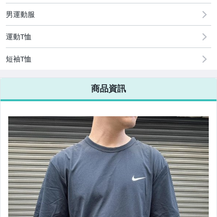
男運動服
運動T恤
◆◆限時1元起標◆◆
短袖T恤
BE@RBRICK 庫柏力克熊
商品資訊
NIKE x SACAI
NIKE x NBA
NIKE G.T
NIKE AIR FORCE
NIKE COURT
NIKE DUNK
AIR JORDAN 鞋款(男)