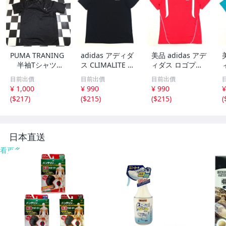
PUMA TRANING
adidas アディダ
美品 adidas アデ
半袖Tシャツ
ス CLIMALITE 吸
ィダス ロゴプリ
サイズL R9391
水速乾 ドライ ト
ント 吸水速乾 ド
目前出價
目前出價
目前出價
黒
レーニング Tシャ
ライ トレーニン
¥ 1,000
¥ 990
¥ 990
¥
ツ 2XO 黒 ブラッ
グ Tシャツ M 赤
(
$217
)
(
$215
)
(
$215
)
(
ク 半袖 ジャージ
レッド 半袖 ジャ
3XL 4L 特大 大き
ージ ウォームア
いサイズ メンズ
ップ スポーツ メ
ンズ
日本直送
看更多