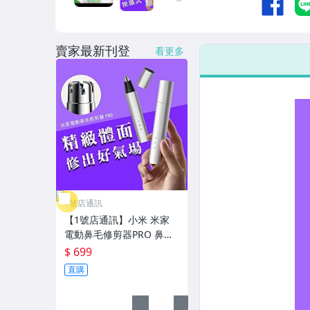
運動、戶外與休閒
賣家最新刊登
看更多
1號店通訊
【1號店通訊】小米 米家
電動鼻毛修剪器PRO 鼻毛
機 修鼻毛 鼻毛剪 除鼻毛器
$ 699
電動鼻毛剪 除鼻毛機 剪鼻
直購
毛器【G06111】