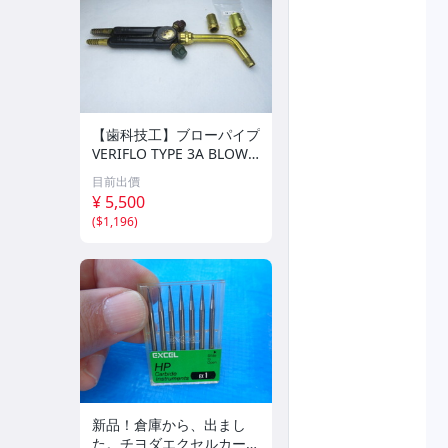
【歯科技工】ブローパイプ
VERIFLO TYPE 3A BLOWP
IPE （ク）
目前出價
¥ 5,500
(
$1,196
)
新品！倉庫から、出まし
た。チヨダエクセルカーバ