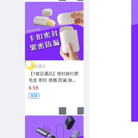
1號店通訊
【1號店通訊】密封旅行肥
皂盒 密封 便攜 防漏 旅行
皂盒 肥皂盒 瀝水皂盒 旅行
$ 59
家用 攜帶式 外出皂盒 可拆
直購
洗【E11292】