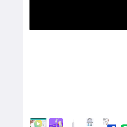
寵物用品與水族
圖書/影音/文具
手機、配件與通訊
汽機車精品百貨
居家、家具與園藝
手錶與飾品配件
美容保養與彩妝
女包精品與女鞋
家電與影音視聽
電腦、平板與周邊
相機、攝影與周邊