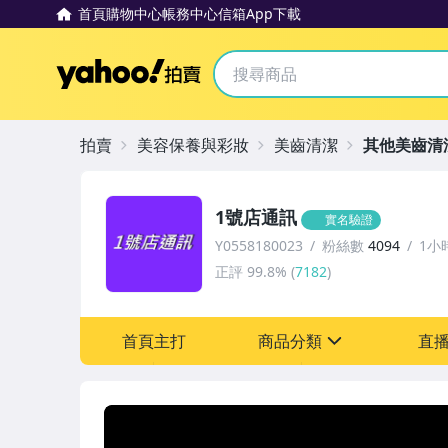
首頁
購物中心
帳務中心
信箱
App下載
Yahoo拍賣
拍賣
美容保養與彩妝
美齒清潔
其他美齒清
1號店通訊
實名驗證
Y0558180023
粉絲數
4094
1小
正評
99.8%
(
7182
)
首頁主打
商品分類
直
sign