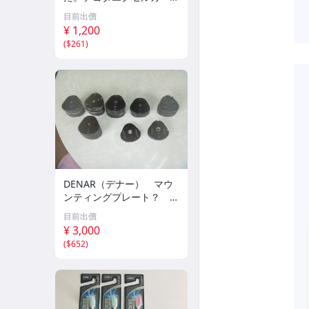
イトラウンドバーHP ♯
目前出價
１ お得な７本入り！在庫
¥ 1,200
限りで終了。咬合面に最
(
$261
)
適！売れてます
DENAR（デナー） マウ
ンティングプレート？ 各
種 32個 中古品
目前出價
¥ 3,000
(
$652
)