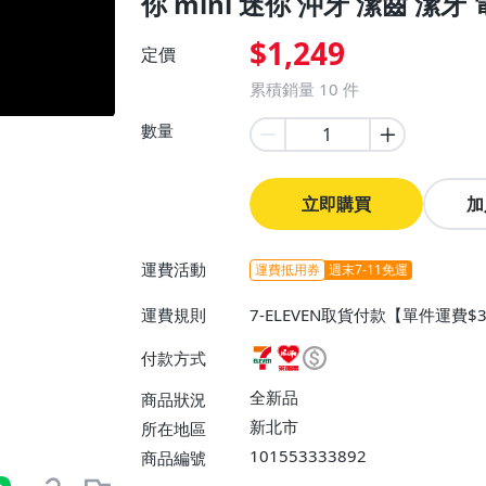
你 mini 迷你 沖牙 潔齒 潔牙
$1,249
定價
累積銷量
10
件
數量
立即購買
加
運費活動
運費抵用券
週末7-11免運
運費規則
7-ELEVEN取貨付款【單件運費
付款【單件運費$60、消費滿$5
付款方式
費】、大型/超重物品運送【單件運
全新品
商品狀況
新北市
所在地區
101553333892
商品編號