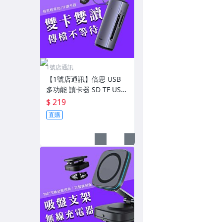
1號店通訊
【1號店通訊】倍思 USB
多功能 讀卡器 SD TF USB
3.0 讀卡機 手機 電腦【C0
$ 219
6222】
直購