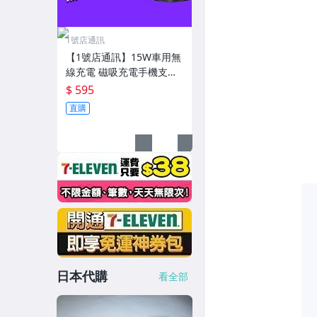
1號店通訊
【1號店通訊】15W車用無
線充電 磁吸充電手機支架
無線車充 真空 適用 iPhon
$ 595
e 17/16/15【G03193】
直購
日本代購
看全部