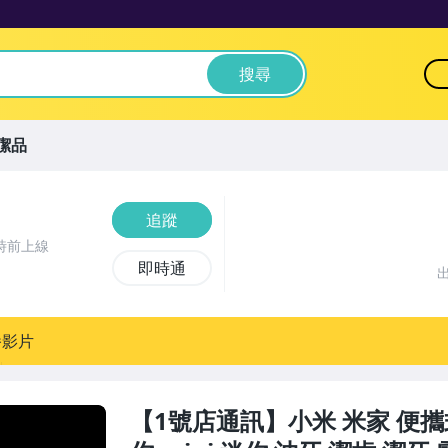
搜尋
潔品
追蹤
時前上線
即時通
播影片
【1號店通訊】小米 米家 便攜式