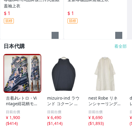
蓋袖上衣
$ 1
$ 1
競標
競標
日本代購
看全部
古着♪レトロ・Vi
mizuiro-ind ラウ
nest Robe リネ
d
ntage紺花柄モッ
ンド コクーン ノ
ンシャーリングネ
ズワンピ♪70s60s
ースリーブ ワン
ックワンピース 0
目前出價
目前出價
目前出價
70年代60年代ヴ
ピース ネイビー
1171-1101-1 製
¥ 1,900
¥ 6,490
¥ 8,690
¥
ィンテージ日本製
ミズイロインド 6
品染め ワンピー
(
$414
)
(
$1,414
)
(
$1,893
)
(
Japan昭和ロマン
-0723M 286215
ス オフホワイト
大きめノースリア
ネストローブ 6-0