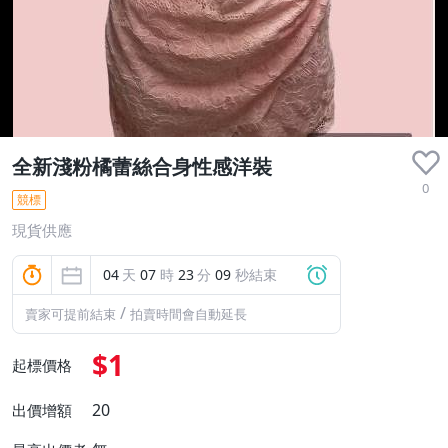
全新淺粉橘蕾絲合身性感洋裝
0
競標
現貨供應
04
天
07
時
23
分
08
秒結束
/
賣家可提前結束
拍賣時間會自動延長
$1
起標價格
20
出價增額