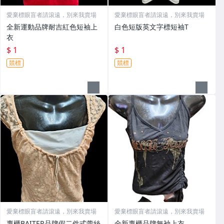
愛棄標眼盲者請滾遠，別來我賣場
愛棄標眼盲者請滾遠，別來我賣場
全新運動品牌耐吉紅色短袖上
白色短版英文字標短袖T
衣
$ 1
$ 1
競標
競標
愛棄標眼盲者請滾遠，別來我賣場
愛棄標眼盲者請滾遠，別來我賣場
專櫃BAITER品牌假二件式蕾絲
全新專櫃品牌無袖上衣