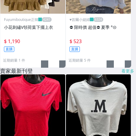
Fuyumiboutique正韓
♥️首爾小媳婦
小花刺繡V領荷葉下擺上衣
⛔️ 限時價 超值⛔️ 夏季 °𑁍
$ 1,190
$ 523
直購
直購
近期銷量 1 件
近期銷量 5 件
賣家最新刊登
看更多