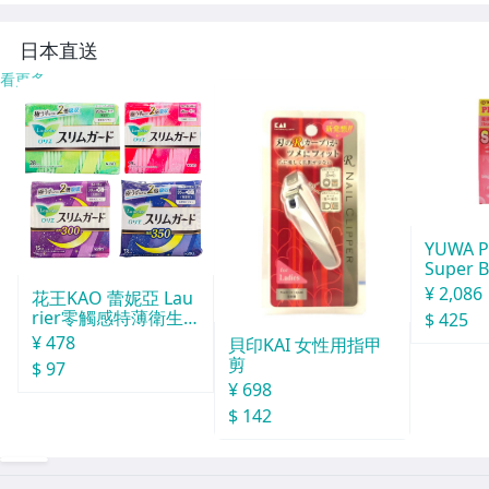
ンティークゆった
723M 285922
6
り
日本直送
看更多
YUWA P
Super 
0粒
¥ 2,086
花王KAO 蕾妮亞 Lau
rier零觸感特薄衛生
$ 425
棉 日用２８個入
¥ 478
貝印KAI 女性用指甲
剪
$ 97
¥ 698
$ 142