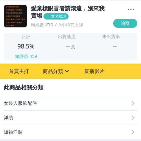
愛棄標眼盲者請滾遠，別來我
賣場
實名驗證
追蹤
粉絲數
214
5小時前上線
-
-
正評
出貨速度
未出貨率
98.5%
--
--
天
總評價
459
-
首頁主打
商品分類
直播影片
-
sign
2
嬰幼兒與孕婦
女裝與服飾配件
手機、配件與通訊
洋裝
居家、家具與園藝
短袖洋裝
女裝與服飾配件