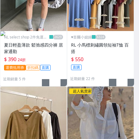
NL select shop 2件免運可
♥️首爾小媳婦
刷卡
夏日輕盈薄款 鬆弛感四分褲 居
RL 小馬標刺繡圓領短袖T恤 百
家通勤
搭
$ 390
$ 550
24折
直購
運費抵用券
折扣碼
直購
近期銷量 22 件
近期銷量 5 件
超人氣賣家