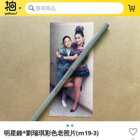
明星錄*劉瑞琪彩色老照片(m19-3)
0