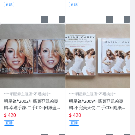
直購
直購
~*~明星錄主題店=不退換貨~
~*~明星錄主題店=不退換貨~
明星錄*2002年瑪麗亞凱莉專
明星錄*2009年瑪麗亞凱莉專
輯.幸運手鍊.二手CD=附紙盒
輯.不完美天使.二手CD=附紙盒
(m08)
(m08)
$ 420
$ 420
直購
直購