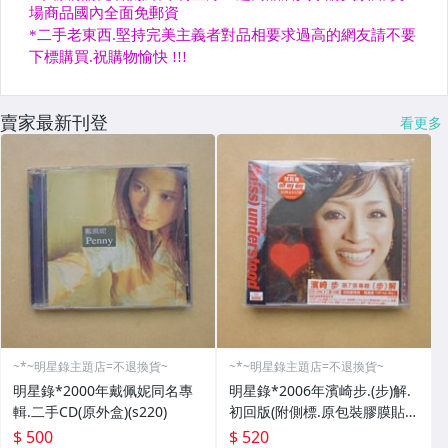
賣家最新刊登
看更多
~*~明星錄主題店=不退換貨~
~*~明星錄主題店=不退換貨~
明星錄*2000年戴佩妮同名專
明星錄*2006年濱崎步.(步)解.
輯.二手CD(原外盒)(s220)
初回版(附側標.原包裝膠膜貼
紙.寫真集)二手CD(k386)
$ 500
$ 520