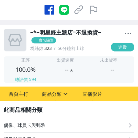
~*~明星錄主題店=不退換貨~
實名驗證
追蹤
粉絲數
323
56分鐘前上線
-
-
正評
出貨速度
未出貨率
100.0%
--
--
天
總評價
594
-
首頁主打
商品分類
直播影片
-
sign
圖書/影音/文具
2
古董、藝術與礦石
偶像、球員卡與郵幣
偶像、球員卡與郵幣