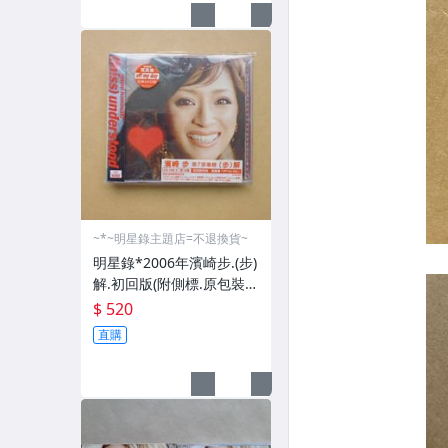
~*~明星錄主題店=不退換貨~
明星錄*2006年濱崎步.(步)
解.初回版(附側標.原包裝膠
膜貼紙.寫真集)二手CD(k38
$ 520
6)
直購