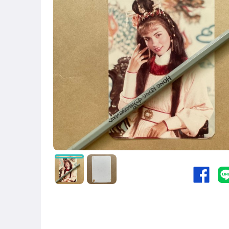
偶像、球員卡與郵幣
電玩遊戲與主機