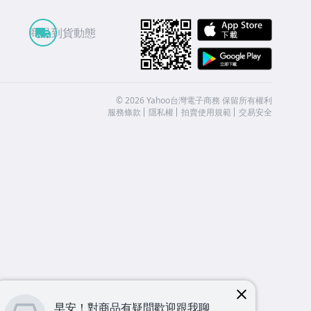
APP St
商品到貨動態
Google
©
2026
Yahoo台灣電子商務 保留所有權利
服務條款
隱私權
拍賣使用規範
交易安全