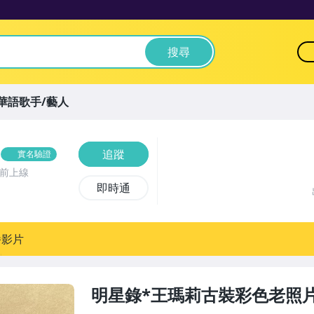
搜尋
華語歌手/藝人
追蹤
實名驗證
時前上線
即時通
播影片
明星錄*王瑪莉古裝彩色老照片(m