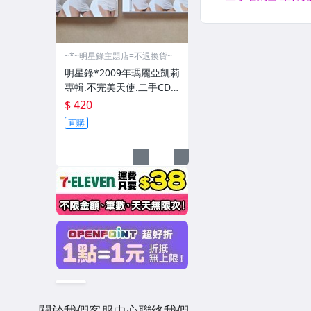
~*~明星錄主題店=不退換貨~
明星錄*2009年瑪麗亞凱莉
專輯.不完美天使.二手CD=
附紙盒(m08)
$ 420
直購
關於我們
客服中心
聯絡我們