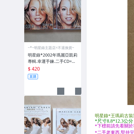
~*~明星錄主題店=不退換貨~
明星錄*2002年瑪麗亞凱莉
專輯.幸運手鍊.二手CD=附
紙盒(m08)
$ 420
直購