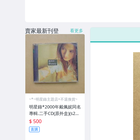
賣家最新刊登
看更多
~*~明星錄主題店=不退換貨~
明星錄*2000年戴佩妮同名
專輯.二手CD(原外盒)(s22
0)
$ 500
直購