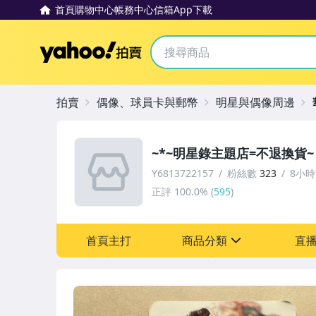
首頁
購物中心
帳務中心
信箱
App下載
Yahoo拍賣
拍賣
偶像、球員卡與郵幣
明星與偶像周邊
~*~明星錄主題店=不退換貨~
Y6813722157
粉絲數
323
8小
正評
100.0%
(
595
)
首頁主打
商品分類
直
sign
圖書/影音/文具
古董、藝術與礦石