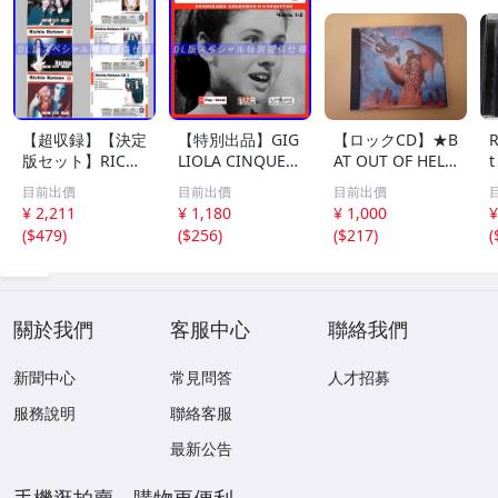
【超収録】【決定
【特別出品】GIG
【ロックCD】★B
R
版セット】RICHI
LIOLA CINQUET
AT OUT OF HELL
t
E KOTZEN CD1+
TI 〔パート1〕 C
II: BACK INTO H
目前出價
目前出價
目前出價
2+3 厳選プレミア
D1&2 精選集 音
ELL ☆ MEAT L
¥ 2,211
¥ 1,180
¥ 1,000
¥
音源集 MP3CD-D
楽DL(MP3CD) 2D
OAF ミート・ロ
(
$479
)
(
$256
)
(
$217
)
(
LVer 3ディスク⊿
ISC〆
ーフ
關於我們
客服中心
聯絡我們
新聞中心
常見問答
人才招募
服務說明
聯絡客服
最新公告