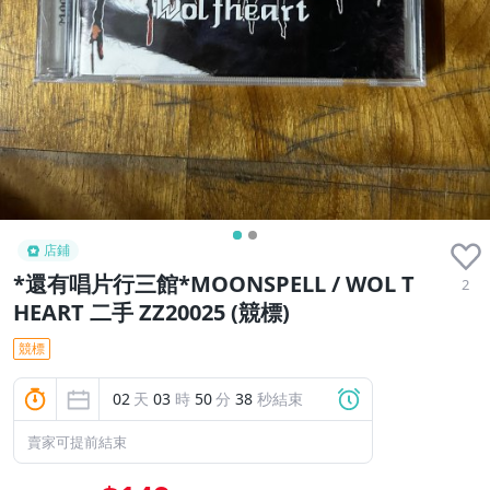
店鋪
*還有唱片行三館*MOONSPELL / WOL T
2
HEART 二手 ZZ20025 (競標)
競標
02
天
03
時
50
分
37
秒結束
賣家可提前結束