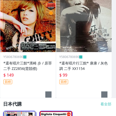
Y5806780690
Y5806780690
*還有唱片三館*濱崎 步 / 原罪
*還有唱片行三館* 康康 / 灰色
二手 ZZ2856(需競標)
調 二手 XX1154
$ 149
$ 99
競標
競標
日本代購
看全部