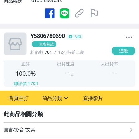
101554389038
商品編號
Y5806780690
店鋪
實名驗證
追蹤
粉絲數
781
12小時前上線
-
-
正評
出貨速度
未出貨率
100.0%
--
--
天
總評價
1703
-
首頁主打
商品分類
直播影片
-
sign
其它
2
圖書/影音/文具