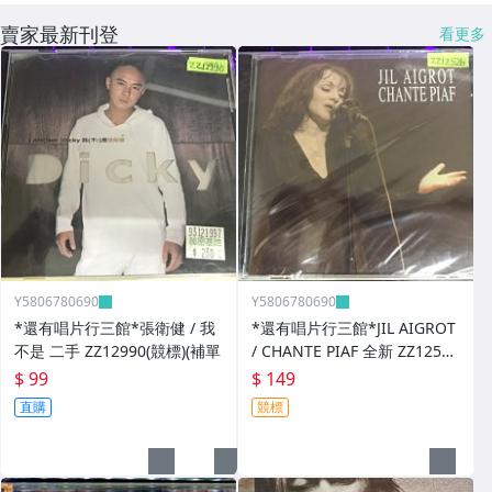
賣家最新刊登
看更多
Y5806780690
Y5806780690
*還有唱片行三館*張衛健 / 我
*還有唱片行三館*JIL AIGROT
不是 二手 ZZ12990(競標)(補單
/ CHANTE PIAF 全新 ZZ12526
(競標)
$ 99
$ 149
直購
競標