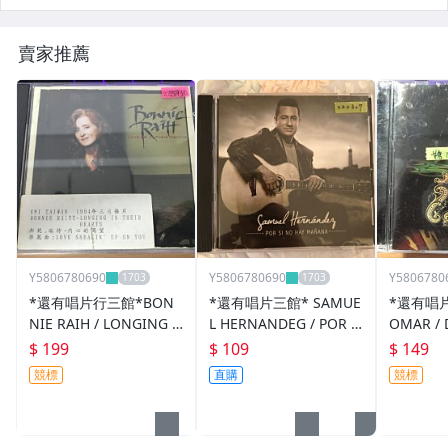
賣家推薦
Y5806780690
Y5806780690
Y5806780
*還有唱片行三館*BON
*還有唱片三館* SAMUE
*還有唱
NIE RAIH / LONGING I
L HERNANDEG / POR S
OMAR / 
N THEIR HEAR 二手 ZZ
I NO HAY 二手 ZZ0307
RESENT
$ 199
$ 109
$ 149
15930(競標)
(封面底破)
ZZ18573
競標
直購
競標