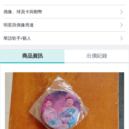
玩具、模型與公仔
偶像、球員卡與郵幣
偶像、球員卡與郵幣
明星與偶像周邊
美容保養與彩妝
華語歌手/藝人
商品資訊
出價紀錄