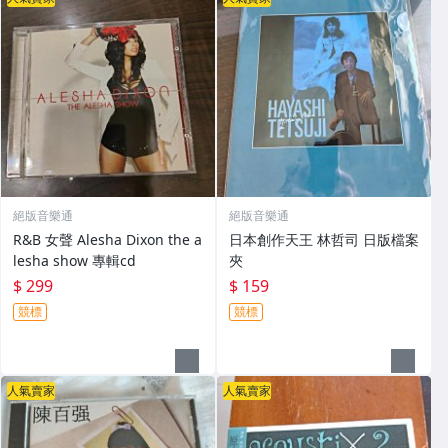
絕版音樂通
絕版音樂通
R&B 女聲 Alesha Dixon the a
日本創作天王 林哲司 日版檔案
lesha show 專輯cd
夾
$ 299
$ 159
競標
競標
人氣賣家
人氣賣家