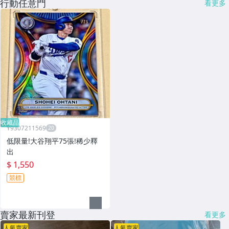
行動任意門
看更多
收藏品
Y9307211569
低限量!大谷翔平75張!稀少釋
出
$ 1,550
競標
賣家最新刊登
看更多
人氣賣家
人氣賣家