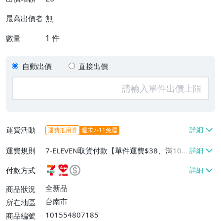
無
最高出價者
1
件
數量
自動出價
直接出價
運費活動
運費抵用券
週末7-11免運
運費規則
7-ELEVEN取貨付款【單件運費$38、滿10
件免運費】、萊爾富取貨付款【單件運費$6
付款方式
0、滿10件免運費】、郵局掛號【單件運費
$65、滿10件免運費】
全新品
商品狀況
台南市
所在地區
101554807185
商品編號