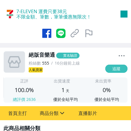
7-ELEVEN 運費只要
38
元
不限金額、筆數，筆筆優惠無限次！
絕版音樂通
實名驗證
粉絲數
555
16分鐘前上線
追蹤
人氣賣家
1
正評
出貨速度
未出貨率
100.0%
1
0%
天
總評價
2636
優於全站平均
優於全站平均
首頁主打
商品分類
直播影片
sign
2
圖書/影音/文具