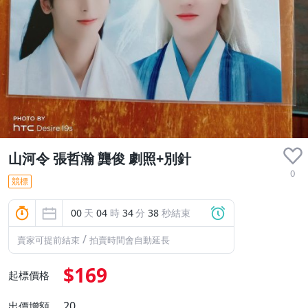
山河令 張哲瀚 龔俊 劇照+別針
0
競標
00
天
04
時
34
分
37
秒結束
/
賣家可提前結束
拍賣時間會自動延長
$169
起標價格
20
出價增額