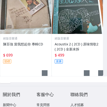
絕版音樂通
絕版音樂通
陳百強 當我想起你 專輯CD
Acoustix 2 ( 2CD ) 原味情歌2
( 2CD ) 全新未拆
$ 699
$ 499
競標
直購
關於我們
客服中心
聯絡我們
新聞中心
常見問答
人才招募