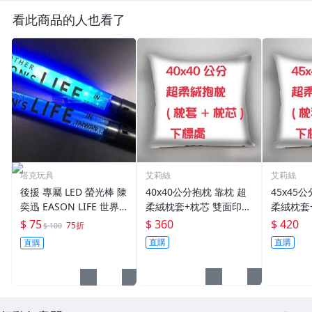
看此商品的人也看了
塔克玩具
艾莉絲
艾莉絲
後援 專屬 LED 螢光棒 陳
40x40公分抱枕 靠枕 超
45x45
奕迅 EASON LIFE 世界
柔絨枕套+枕芯 雙面印刷
柔絨枕套
巡迴演唱會(台北站) 自取
雙面圖可不同 生日禮 贈
雙面圖可
$ 75
$ 360
$ 420
75折
$ 100
【A11000205】
品
品
直購
直購
直購