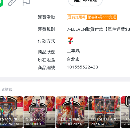
運費活動
運費抵用券
驚喜加碼7-11免運
運費規則
7-ELEVEN取貨付款【單件運費$
付款方式
二手品
商品狀況
台北市
所在地區
101555522428
商品編號
7-ELEVEN 運費只要
38
元
不限金額、筆數，筆筆優惠無限次！
ES McBRIDE
限量199
限量125 KOBE
BEN SHEPPARD
SAN
1-22 PRIZM
KEYONTE
BUFKIN 2023-
2023-24
202
亮 新人 RC
GEORGE 2023-
24 PHOENIX 特
DONRUSS 紅亮
CH