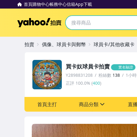
首頁
購物中心
帳務中心
信箱
App下載
Yahoo拍賣
拍賣
偶像、球員卡與郵幣
球員卡/其他收藏卡
買卡奴球員卡拍賣
實名驗證
Y2898831208
粉絲數
138
1小
正評
100.0%
(
400
)
首頁主打
商品分類
直
sign
玩具、模型與公仔
偶像、球員卡與郵幣