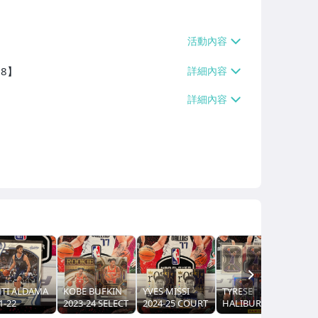
38】
NEXT
TI ALDAMA
KOBE BUFKIN
YVES MISSI
TYRESE
1-22
2023-24 SELECT
2024-25 COURT
HALIBURTON
RONICLES
特卡 RC 新人
KINGS RC 新人
2020-21 PRIZM