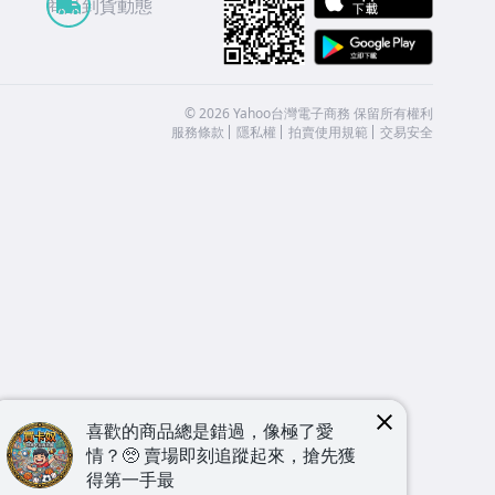
商品到貨動態
Google
©
2026
Yahoo台灣電子商務 保留所有權利
服務條款
隱私權
拍賣使用規範
交易安全