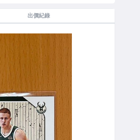
 新人
油畫
三色亮 特卡 新
人 RC
出價紀錄