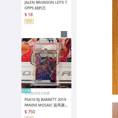
JALEN BRUNSON LOTS T
OPPS 紐約王
$ 18
競標
近全新
買卡奴球員卡拍賣
PSA10 RJ BARRETT 2019
PANINI MOSAIC 藍馬賽
克亮 RC 新人
$ 750