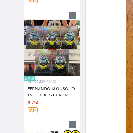
競標
近全新
買卡奴球員卡拍賣
FERNANDO ALONSO LO
TS F1 TOPPS CHROME 銀
亮 特卡 安全帽卡
$ 750
競標