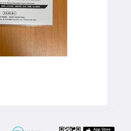
APP St