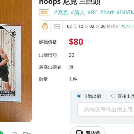
hoops 尼克 三巨頭
#
尼克
#
新人
#
RC
#
hart
#
DIVI
競標
02
天
10
時
02
分
18
秒結束
加入行
$80
起標價格
20
出價增額
無
最高出價者
1
件
數量
自動出價
直接出
即時通