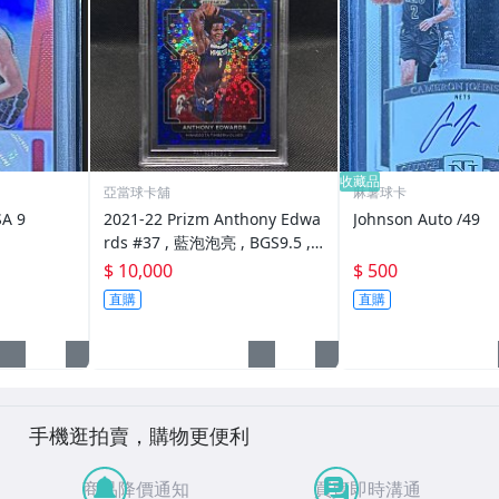
收藏品
亞當球卡舖
麻薯球卡
SA 9
2021-22 Prizm Anthony Edwa
Johnson Auto /49
rds #37 , 藍泡泡亮 , BGS9.5 ,
限量124/150
$ 10,000
$ 500
直購
直購
手機逛拍賣，購物更便利
商品降價通知
買賣即時溝通