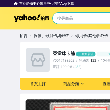
首頁
購物中心
帳務中心
信箱
App下載
Yahoo拍賣
拍賣
偶像、球員卡與郵幣
球員卡/其他收藏卡
亞當球卡舖
實名驗證
Y0017199202
粉絲數
133
10小
正評
100.0%
(
482
)
首頁主打
商品分類
直
sign
偶像、球員卡與郵幣