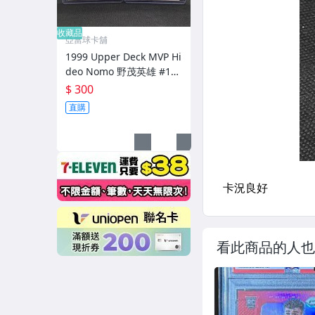
收藏品
亞當球卡舖
1999 Upper Deck MVP Hi
deo Nomo 野茂英雄 #135
燙銀簽，兩張合購
$ 300
直購
看此商品的人也