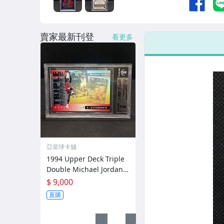
賣家最新刊登
看更多
亞當球卡舖
1994 Upper Deck Triple
Double Michael Jordan #
TD2 BGS9 歐洲版
$ 9,000
直購