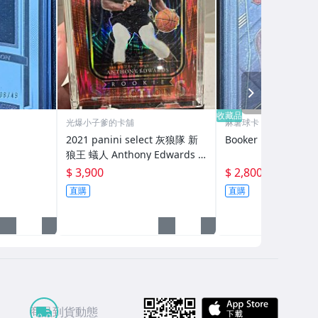
NEXT
收藏品
光爆小子爹的卡舖
麻薯球卡
2021 panini select 灰狼隊 新
Booker RC PSA 10
狼王 蟻人 Anthony Edwards S
elect Number Red Ice 經典RC
$ 3,900
$ 2,800
直購
直購
APP St
商品到貨動態