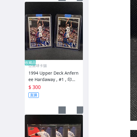
收藏品
亞當球卡舖
1994 Upper Deck Anfern
ee Hardaway , #1 , 印刷
銀簽 , 兩張合購
$ 300
直購