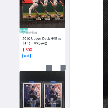
收藏品
亞當球卡舖
2010 Upper Deck 王建民
#349，三張合購
$ 300
直購