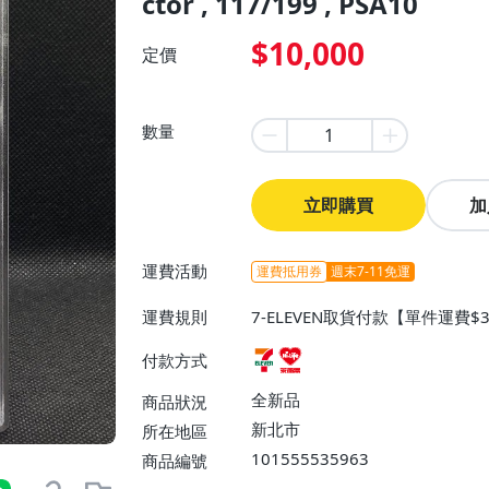
ctor , 117/199 , PSA10
$10,000
定價
數量
立即購買
加
運費活動
運費抵用券
週末7-11免運
運費規則
7-ELEVEN取貨付款【單件運費
0】
付款方式
全新品
商品狀況
新北市
所在地區
101555535963
商品編號