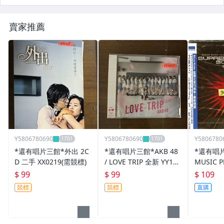
賣家推薦
Y5806780690
Y5806780690
Y5806780
*還有唱片三館*外出 2C
*還有唱片三館*AKB 48
*還有唱片
D 二手 XX0219(需競標)
/ LOVE TRIP 全新 YY157
MUSIC P
9 (需競標)
PREME V
$ 99
$ 99
$ 109
032
競標
競標
直購