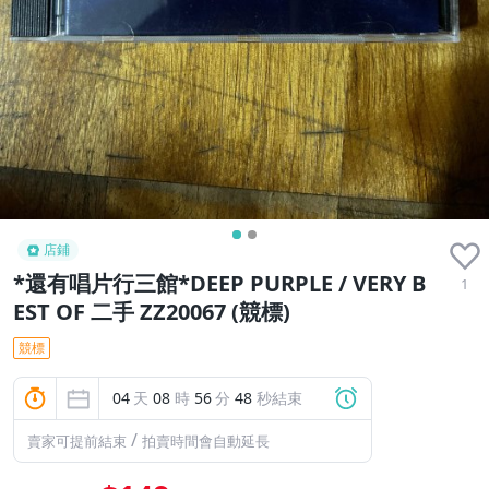
店鋪
*還有唱片行三館*DEEP PURPLE / VERY B
1
EST OF 二手 ZZ20067 (競標)
競標
04
天
08
時
56
分
46
秒結束
/
賣家可提前結束
拍賣時間會自動延長