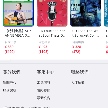
【特別出品】SUZ
CD Fourteen Kar
CD Toad The We
C
ANNE VEGA スザ
at Soul Thats Do
t Sprocket Coil C
s
ンヌ・ヴェガ 精
o-Wapp Acappel
K67862 Columbi
O
目前出價
目前出價
目前出價
選集 100歌 音楽D
la PCCY00374 Ca
a /00110
5
¥ 880
¥ 493
¥ 328
¥
L(MP3CD)☆
nyon Internatio
0
(
$192
)
(
$108
)
(
$72
)
(
nal /00110
關於我們
客服中心
聯絡我們
新聞中心
常見問答
人才招募
服務說明
聯絡客服
最新公告