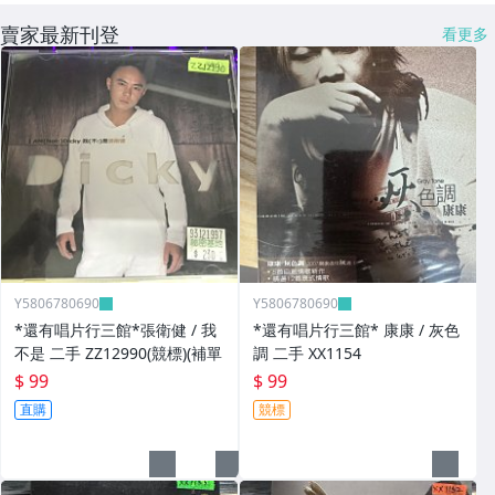
賣家最新刊登
看更多
Y5806780690
Y5806780690
*還有唱片行三館*張衛健 / 我
*還有唱片行三館* 康康 / 灰色
不是 二手 ZZ12990(競標)(補單
調 二手 XX1154
$ 99
$ 99
直購
競標