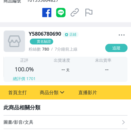
101555664827
商品編號
Y5806780690
店鋪
實名驗證
追蹤
粉絲數
780
7分鐘前上線
-
-
正評
出貨速度
未出貨率
100.0%
--
--
天
總評價
1701
-
首頁主打
商品分類
直播影片
-
sign
其它
2
圖書/影音/文具