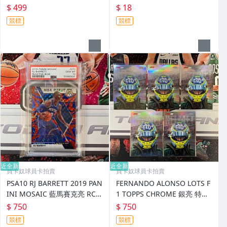
$ 499
$ 18
競標
競標
近全新
近全新
買卡奴球員卡拍賣
買卡奴球員卡拍賣
PSA10 RJ BARRETT 2019 PAN
FERNANDO ALONSO LOTS F
INI MOSAIC 藍馬賽克亮 RC
1 TOPPS CHROME 銀亮 特卡
新人
安全帽卡
$ 750
$ 750
競標
競標