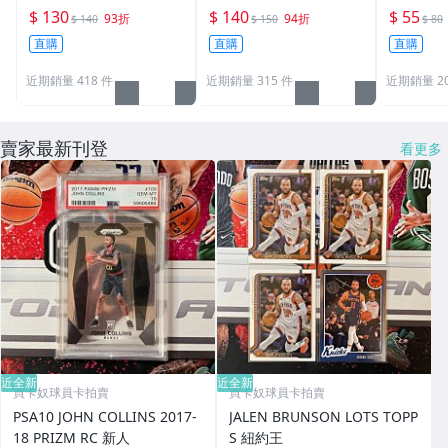
原廠原裝 一般卡夾 / 塑
原廠原裝 一般卡夾 / 塑
卡夾 / 
$ 130
$ 140
$ 55
93折
94折
$ 140
$ 150
$ 80
膠殼 尺寸：35pt
膠殼 尺寸：55pt
pt / CPH
直購
直購
直購
近期銷量 418 件
近期銷量 315 件
近期銷量 20
賣家最新刊登
看更多
近全新
近全新
買卡奴球員卡拍賣
買卡奴球員卡拍賣
PSA10 JOHN COLLINS 2017-
JALEN BRUNSON LOTS TOPP
18 PRIZM RC 新人
S 紐約王