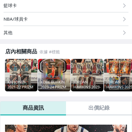
籃球卡
NBA/球員卡
其他
店內相關商品
KAI JONES
KOBE BUFKIN
JORDAN
JORDAN
2021-22 PRIZM
2023-24 PRIZM
HAWKINS 2023-
HAWKINS 2023
特卡
SILVER RC 簽名
24 MOSAIC 特
24 OPTIC 特卡
CHRONICLES
新人 銀亮
卡 馬賽克亮 新
新人 RC
新人 RC
人 RC
商品資訊
出價紀錄