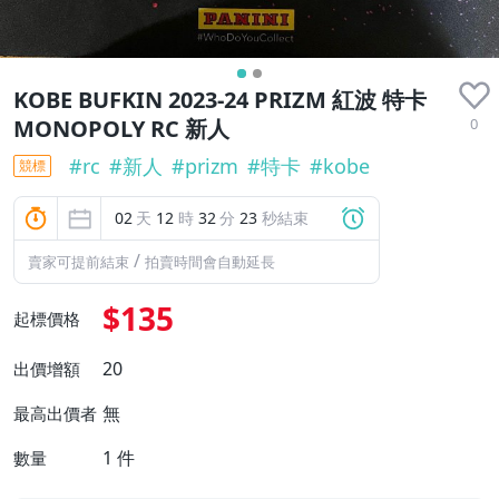
近全新
KOBE BUFKIN 2023-24 PRIZM 紅波 特卡
0
MONOPOLY RC 新人
#
rc
#
新人
#
prizm
#
特卡
#
kobe
競標
02
天
12
時
32
分
22
秒結束
/
賣家可提前結束
拍賣時間會自動延長
$135
起標價格
20
出價增額
無
最高出價者
1
件
數量