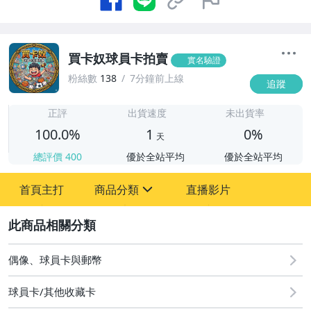
買卡奴球員卡拍賣
實名驗證
粉絲數
138
7分鐘前上線
追蹤
1
正評
出貨速度
未出貨率
100.0%
1
0%
天
總評價
400
優於全站平均
優於全站平均
首頁主打
商品分類
直播影片
sign
2
玩具、模型與公仔
偶像、球員卡與郵幣
偶像、球員卡與郵幣
運動、戶外與休閒
球員卡/其他收藏卡