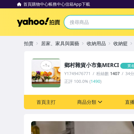
首頁
購物中心
帳務中心
信箱
App下載
Yahoo拍賣
拍賣
居家、家具與園藝
收納用品
收納籃
鄉村雜貨小市集MERCI
實
Y1749476771
粉絲數
1407
34
正評
100.0%
(
1490
)
首頁主打
商品分類
直
sign
圖書/影音/文具
居家、家具與園藝