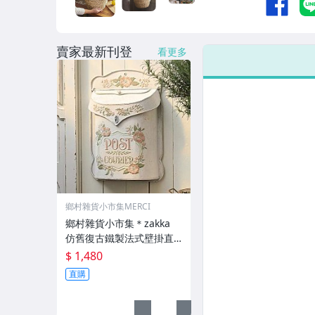
賣家最新刊登
看更多
鄉村雜貨小市集MERCI
鄉村雜貨小市集＊zakka
仿舊復古鐵製法式壁掛直
立掀蓋信箱書報箱
$ 1,480
直購