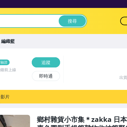
搜尋
編織籃
追蹤
名驗證
分鐘前上線
即時通
出
播影片
鄉村雜貨小市集＊zakka 日