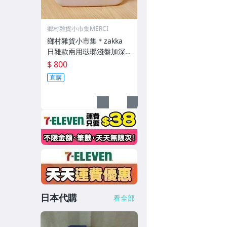
鄉村雜貨小市集MERCI
鄉村雜貨小市集＊zakka
日雜款兩用琺瑯淺盤加深
盤套組 烤盤套組
$ 800
直購
日本代購
看全部