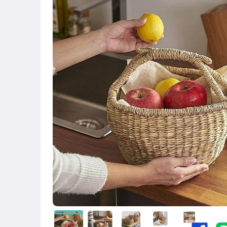
玩具、模型與公仔
女包精品與女鞋