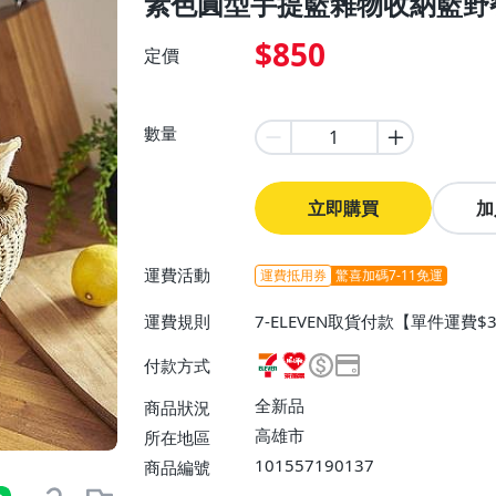
素色圓型手提籃雜物收納籃野
$850
定價
數量
立即購買
加
運費活動
運費抵用券
驚喜加碼7-11免運
運費規則
7-ELEVEN取貨付款【單件運費
0】、郵局掛號【單件運費$80】
付款方式
全新品
商品狀況
高雄市
所在地區
101557190137
商品編號