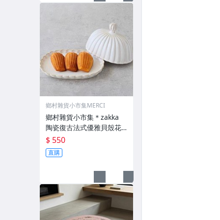
鄉村雜貨小市集MERCI
鄉村雜貨小市集＊zakka
陶瓷復古法式優雅貝殼花
邊奶油罩甜點盤
$ 550
直購