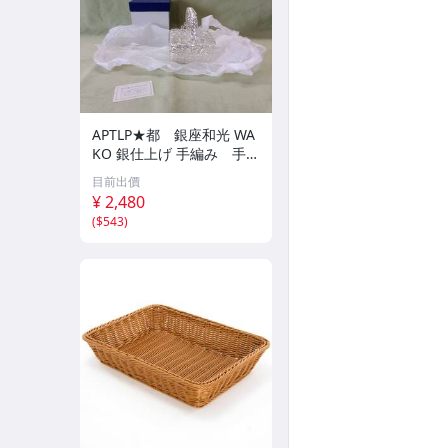
APTLP★都 銀座和光 WA
KO 銀仕上げ 手編み 手付
き バスケット
目前出價
¥ 2,480
(
$543
)