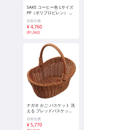
SAKE コーヒー色 Lサイズ
PP（ポリプロピレン） か
ご バスケット 収納 耐熱水
目前出價
洗える 積み重ねできる 軽
¥ 4,760
い 長持ちss
(
$1,042
)
ナガオ かご バスケット 洗
える ブレッドバスケット
小判型 25cm 01046225ss
目前出價
¥ 5,770