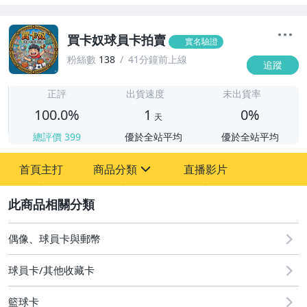
買卡奴球員卡拍賣
實名驗證
粉絲數
138
41分鐘前上線
追蹤
1
正評
出貨速度
未出貨率
100.0%
1
0%
天
總評價
399
優於全站平均
優於全站平均
首頁主打
商品分類
直播影片
sign
2
玩具、模型與公仔
偶像、球員卡與郵幣
偶像、球員卡與郵幣
運動、戶外與休閒
球員卡/其他收藏卡
籃球卡