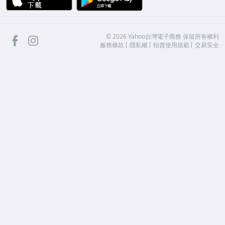
facebook
Instagram
©
2026
Yahoo台灣電子商務 保留所有權利
服務條款
隱私權
拍賣使用規範
交易安全