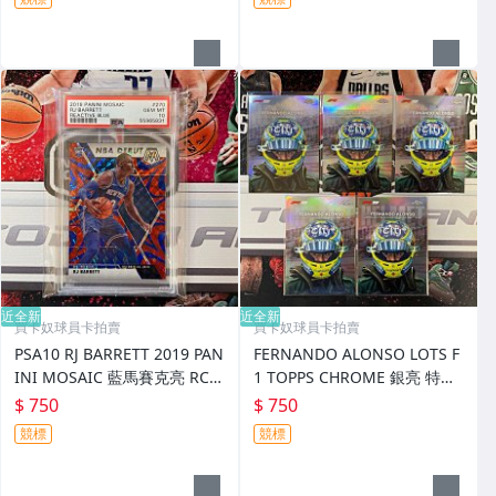
近全新
近全新
買卡奴球員卡拍賣
買卡奴球員卡拍賣
PSA10 RJ BARRETT 2019 PAN
FERNANDO ALONSO LOTS F
INI MOSAIC 藍馬賽克亮 RC
1 TOPPS CHROME 銀亮 特卡
新人
安全帽卡
$ 750
$ 750
競標
競標