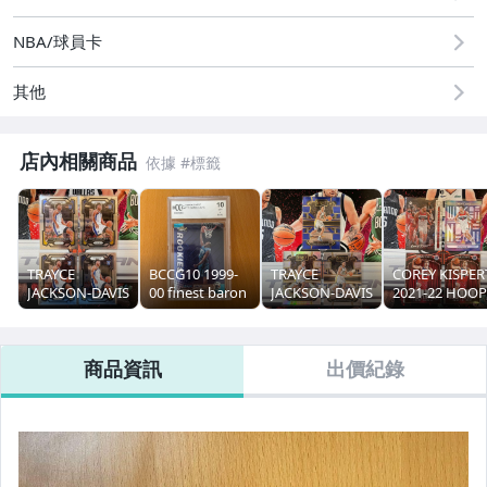
NBA/球員卡
其他
店內相關商品
TRAYCE
BCCG10 1999-
TRAYCE
COREY KISPER
JACKSON-DAVIS
00 finest baron
JACKSON-DAVIS
2021-22 HOOP
2023-24 PRIZM
davis RC 新人
2023-24 SELECT
CHRONICLES
RC 新人
RC 新人 銀亮
RC 新人
商品資訊
出價紀錄