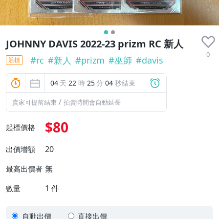
JOHNNY DAVIS 2022-23 prizm RC 新人
0
#
rc
#
新人
#
prizm
#
巫師
#
davis
競標
04
天
22
時
25
分
04
秒結束
/
賣家可提前結束
拍賣時間會自動延長
$80
起標價格
20
出價增額
無
最高出價者
1
件
數量
自動出價
直接出價