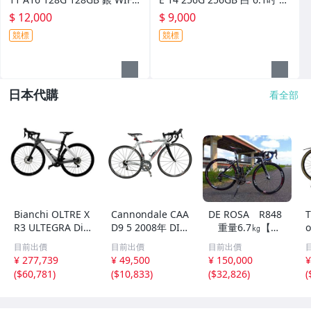
僅拆 保固未開通#108330
手手機 iOS 18.6.2 電池70% #
$ 12,000
$ 9,000
108356
競標
競標
日本代購
看全部
Bianchi OLTRE X
Cannondale CAA
DE ROSA R848
R3 ULTEGRA Di2
D9 5 2008年 DIA
重量6.7㎏【引
2×12 ロードバイ
DORA 50サイズ
取希望（配送をご
目前出價
目前出價
目前出價
ク 未走行 保管品
ロードバイク SHI
希望の場合は着払
¥ 277,739
¥ 49,500
¥ 150,000
¥
中古 楽 Z114404
MANO 105 キャ
いでお送りしま
(
$60,781
)
(
$10,833
)
(
$32,826
)
(
77
ノンデール HAN
す）】
DMADE IN USA
2
中古 訳あり 楽 Y1