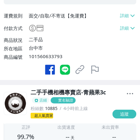
運費規則
面交/自取/不寄送【免運費】
付款方式
二手品
商品狀況
台中市
所在地區
101560633793
商品編號
二手手機相機專賣店-青蘋果3c
店鋪
實名驗證
粉絲數
10885
4小時前上線
追蹤
-
超人氣賣家
-
正評
出貨速度
未出貨率
99.7%
--
--
天