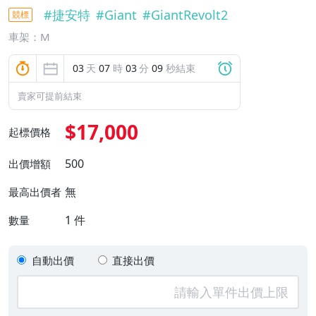
#
捷安特
#
Giant
#
GiantRevolt2
競標
車架：M
03
天
07
時
03
分
08
秒結束
賣家可提前結束
$17,000
起標價格
500
出價增額
無
最高出價者
1
件
數量
自動出價
直接出價