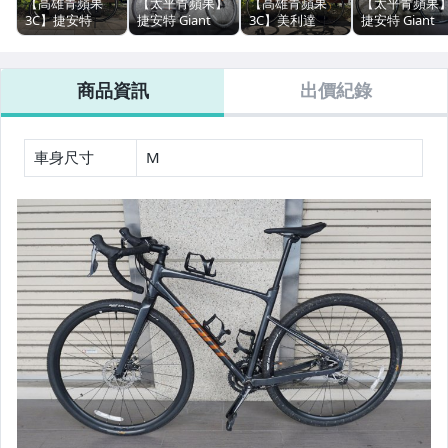
【APPLE】二手iPhone 17 Pro / Max
【高雄青蘋果
【太平青蘋果】
【高雄青蘋果
【太平青蘋果
3C】捷安特
捷安特 Giant
3C】美利達
捷安特 Giant
Giant
MOMENTUM
MATTS TFS 700-
TCR Advanced
【APPLE】二手iPhone 17
momentum
iRide 3200 都會
V 橄欖綠 車架:
1 KOM 公路腳
iRide 7000RD 夜
探索自行車 二手
46CM 二手腳踏
踏車 #59469
【APPLE】二手iPhone 16 Pro / Max
商品資訊
出價紀錄
空黑 2025年 尺
腳踏車 #87137
車#106892
寸:M 公路車 二
手腳踏車
【APPLE】二手iPhone 16 / Plus
#106230
車身尺寸
M
【APPLE】二手iPhone 15 Pro / Max
【APPLE】二手iPhone 15 / Plus
【APPLE】二手iPhone 14 Pro/Max
【APPLE】二手iPhone 14 /Plus
【APPLE】二手iPhone 13 Pro/Max
【APPLE】二手iPhone 13 mini
【APPLE】二手iPhone 13