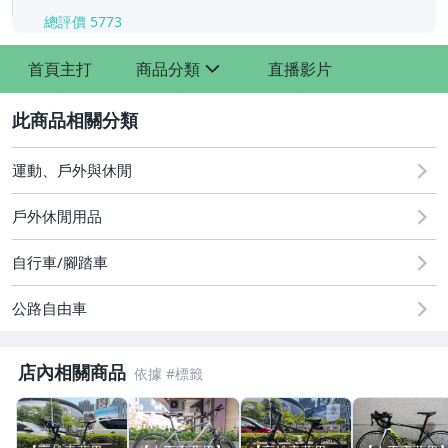
總評價
5773
-
-
首頁主打
商品分類
直播影片
sign
2
運動、戶外與休閒
戶外休閒用品
自行車/腳踏車
公路自由車
店內相關商品
【APPLE】二手iPhone Air