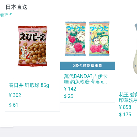
1489679
日本直送
看更多
萬代BANDAI 吉伊卡
哇 釣魚軟糖 葡萄x蘇
春日井 鮮蝦球 85g
打 14g
¥ 142
花王 碧柔
¥ 302
$ 29
印章洗手
$ 61
0ml
¥ 858
$ 175