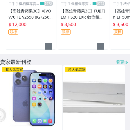
二手手機相機專賣
二手手機相機專賣
二手手機
店-青蘋果3c
店-青蘋果3c
店-青蘋果3
【高雄青蘋果3C】VIVO
【高雄青蘋果3C】FUJIFI
【高雄青蘋
V70 FE V2550 8G+256G
LM HS20 EXR 數位相機
n EF 50
B ANDROID 16 銀 極新
二手相機#106836
焦鏡 二
$ 12,000
$ 3,500
$ 3,500
品 二手手機#104941
#99161
競標
競標
競標
賣家最新刊登
看更多
超人氣賣家
超人氣賣家