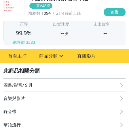
實名驗證
追蹤
粉絲數
1094
21分鐘前上線
-
-
正評
出貨速度
未出貨率
99.9%
--
--
天
總評價
3383
-
首頁主打
商品分類
直播影片
-
sign
圖書/影音/文具
2
偶像、球員卡與郵幣
圖書/影音/文具
音樂與影片
錄音帶
華語流行