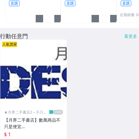
插座 2P+E 轉換插頭
直購
直購
直購
近期銷量 3
行動任意門
看更多
人氣賣家
★月界二手書店2～不只是
便宜...★
【月界二手書店】數萬商品不
只是便宜…
$ 1