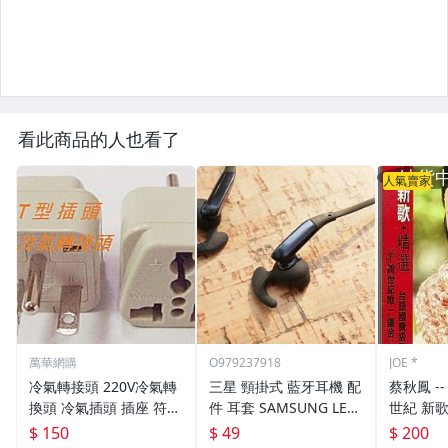
看此商品的人也看了
人氣賣家
萬華網購
O979237918
JOE *
冷氣轉接頭 220V冷氣轉
三星 頸掛式 藍牙耳機 配
蔡秋鳳 -- 紅色的玫瑰-跨
換頭 冷氣插頭 插座 符合
件 耳套 SAMSUNG LEVE
世紀 新歌＋精
安規 T型10A 萬用 轉接
L U S6 EO BG920
帶
$ 150
$ 49
$ 200