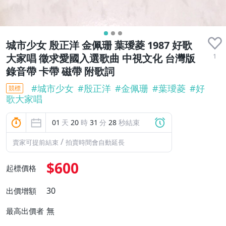
城市少女 殷正洋 金佩珊 葉璦菱 1987 好歌
1
大家唱 徵求愛國入選歌曲 中視文化 台灣版
錄音帶 卡帶 磁帶 附歌詞
#
城市少女
#
殷正洋
#
金佩珊
#
葉璦菱
#
好
競標
歌大家唱
01
天
20
時
31
分
27
秒結束
/
賣家可提前結束
拍賣時間會自動延長
$600
起標價格
30
出價增額
無
最高出價者