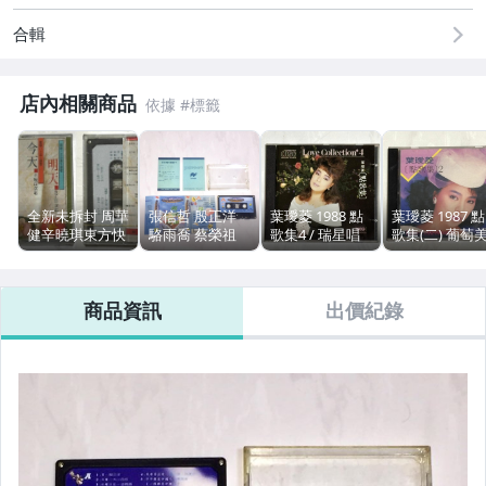
合輯
店內相關商品
全新未拆封 周華
張信哲 殷正洋
葉璦菱 1988 點
葉璦菱 1987 點
健辛曉琪東方快
駱雨喬 蔡榮祖
歌集4 / 瑞星唱
歌集(二) 葡萄
車殷正洋 1991
蕭言中 1990 21
片 日壓盤 MT
酒 / 瑞星唱片 
今天明天 行政院
世紀夢公園 統一
1B1++ 台灣早期
本版專輯 CD
新聞局 台灣版
企業活動紀念專
專輯 CD 無IFPI
Made in Japan
商品資訊
出價紀錄
錄音帶 卡帶 授
輯 / 滾石唱片 台
附歌詞
無IFPI 附歌詞
權專用 非賣品
灣版 錄音帶 卡
帶 磁帶 / 附兩張
回函卡