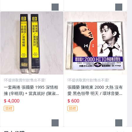
!不提供取貨付款!售出不退!
!不提供取貨付款!售出不退!
一套兩捲 張國榮 1995 深情相
張國榮 陳曉東 2000 大熱 沒有
擁 (辛曉琪) + 當真就好 (陳淑
愛 黑色領帶 明天 / 環球音樂
樺) 滾石唱片 台灣版 播映用宣
台灣版 三首歌 宣傳單曲 CD 電
$ 4,000
$ 600
傳單曲 錄影帶 VHS (非CD錄音
台白色說明標貼
競標
競標
帶卡帶)