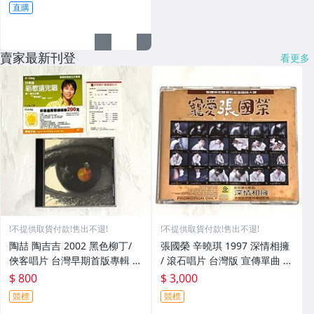
直購
賣家最新刊登
看更多
!不提供取貨付款!售出不退!
!不提供取貨付款!售出不退!
陶喆 陶吉吉 2002 黑色柳丁/
張國榮 辛曉琪 1997 深情相擁
俠客唱片 台灣早期首版專輯 C
/ 滾石唱片 台灣版 宣傳單曲 C
D / 附歌詞 好樂迪新歌練唱劵
D / 選自 寵愛張國榮
$ 800
$ 3,000
回函卡
競標
競標