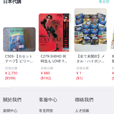
日本代購
看全部
C503-【カセット
C279-SHIHO 何
【全て未開封】メ
テープ】ビリー・
時迄も LOVE YO
タル・ハイポジ中
ヴォーン ベス
U ※歌詞アリ
心 カセットテー
目前出價
目前出價
目前出價
ト BEST ONE
プ大量まとめ 約
¥ 2,750
¥ 880
¥ 1
¥
全２０曲
1.7kg AXIA TDK
(
$599
)
(
$192
)
(
$1
)
(
SONY maxell 生
産終了モデル含む
現状品 1円スター
ト
關於我們
客服中心
聯絡我們
新聞中心
常見問答
人才招募