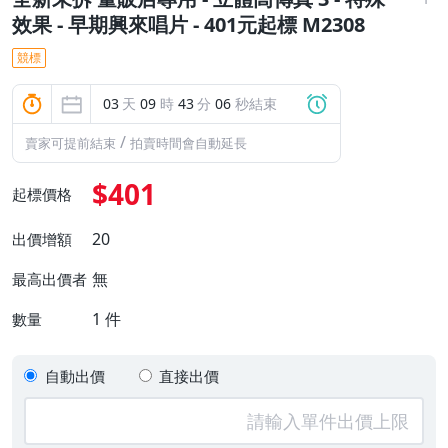
效果 - 早期興來唱片 - 401元起標 M2308
競標
03
天
09
時
43
分
05
秒結束
/
賣家可提前結束
拍賣時間會自動延長
$401
起標價格
20
出價增額
無
最高出價者
1
件
數量
自動出價
直接出價