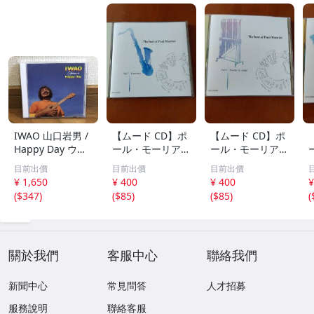
IWAO 山口岩男 /
【ムード CD】ポ
【ムード CD】ポ
Happy Day ウク
ール・モーリア /
ール・モーリア /
レレ・アルバム
世界のロック・ポ
フレンチ・ポップ
目前出價
目前出價
目前出價
傑作 廃盤CD 稀少
ップス・ヒット集
ス集 雪が降る、
¥ 1,650
¥ 400
¥ 400
¥
品 帯付 ケツメイ
レット・イット・
シバの女王、愛の
(
$347
)
(
$85
)
(
$85
)
(
シ / Ryoji / 馬場
ビー、ヘイ・ジュ
休日、あなたのと
俊英 / 坂田学 / 西
ード、明日の架け
りこ 全20曲
本明 / 田中義人
る橋 全20曲
關於我們
客服中心
聯絡我們
新聞中心
常見問答
人才招募
服務說明
聯絡客服