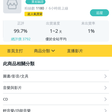
實名驗證
粉絲數
1180
6小時前上線
追蹤
1
超人氣賣家
正評
出貨速度
未出貨率
99.7%
1~2
1%
天
總評價
3792
優於全站平均
首頁主打
商品分類
直播影片
sign
2
其它
圖書/影音/文具
音樂與影片
CD
輕音樂/功能音樂