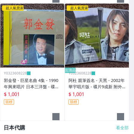
超人氣賣家
超人氣賣家
出清品
Y0323608228
Y0323608228
郭金發 - 巨星名曲 4集 - 1990
阿杜 親筆簽名 - 天黑 - 2002年
年興來唱片 日本三洋盤 - 碟片
華宇唱片版 - 碟片9成新 附外
9成新 無IFPI - 1001元起標 M
紙盒 - 1001元起標 M2140
$ 1,001
$ 1,001
2316
競標
競標
日本代購
看全部