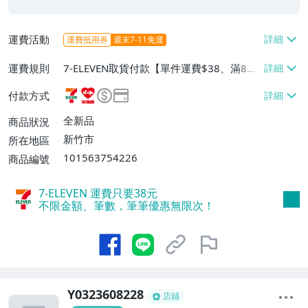
運費活動
運費抵用券
週末7-11免運
運費規則
7-ELEVEN取貨付款【單件運費$38、滿8件
或消費滿$3000免運費】、萊爾富取貨付款
付款方式
【單件運費$60、消費滿$2000免運費】、
郵局掛號【單件運費$60、滿8件或消費滿
全新品
商品狀況
$3000免運費】
新竹市
所在地區
101563754226
商品編號
7-ELEVEN 運費只要
38
元
不限金額、筆數，筆筆優惠無限次！
Y0323608228
店鋪