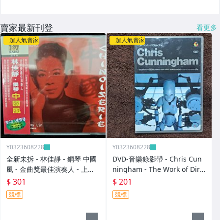
賣家最新刊登
看更多
超人氣賣家
超人氣賣家
Y0323608228
Y0323608228
全新未拆 - 林佳靜 - 鋼琴 中國
DVD-音樂錄影帶 - Chris Cun
風 - 金曲獎最佳演奏人 - 上揚
ningham - The Work of Dire
唱片代理 瑞典原裝進口 - 301
ctor -2003年美國版 碟片近新
$ 301
$ 201
元起標
- 201元起標 D497
競標
競標