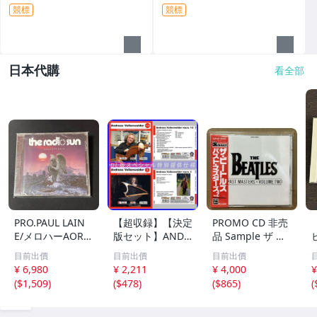
m Heaven 台灣版專輯 CD 附
附中文歌詞
競標
競標
側標
日本代購
看全部
PRO.PAUL LAIN
【超収録】【決定
PROMO CD 非売
E/メロハーAOR◆
版セット】ANDR
品 Sample ザ ビ
THE RADIO SUN/
EAS VOLLENWEI
ートルズ パスト
目前出價
目前出價
目前出價
UNSTOPPABLE
DER CD1+2+3 厳
マスターズ VOL.2
¥ 6,980
¥ 2,211
¥ 4,000
¥
選プレミア音源集
CP32-5602 THE
(
$1,509
)
(
$478
)
(
$865
)
(
MP3CD-DLVer 3
BEATLES / PAST
ディスク♪
MASTERS VOLU
ME TWO 見本盤