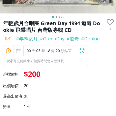
年輕歲月合唱團 Green Day 1994 道奇 Do
1
okie 飛碟唱片 台灣版專輯 CD
#
年輕歲月
#
GreenDay
#
道奇
#
Dookie
競標
00
天
05
時
18
分
19
秒結束
/
賣家可提前結束
拍賣時間會自動延長
$200
起標價格
20
出價增額
無
最高出價者
1
件
數量