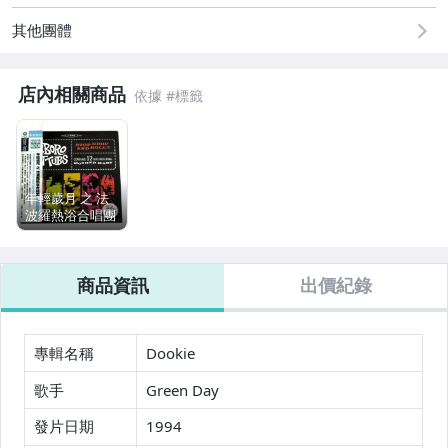
其他團體
店內相關商品
年輕歲月 之 法
波羅熱浴合唱團
Foxboro Hot
Tubs 2008 我最
搖擺 Stop Drop
商品資訊
出價紀錄
and Roll 華納音
樂 台灣版專輯
CD 附側標
專輯名稱
Dookie
歌手
Green Day
發片日期
1994