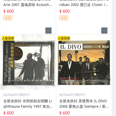
Arie 2001 靈魂原味 Acoustic
roban 2002 愛已近 Closer /
Soul / 福茂唱片 台灣版專輯 C
華納音樂 台灣版專輯 CD / 附
$ 600
$ 600
D / 附側標 歌詞 環狀封條
側標 歌詞 環狀封條
競標
競標
人氣賣家
人氣賣家
IvyTsai2013唱片行
IvyTsai2013唱片行
全新未拆封 光明前程合唱團 Li
全新未拆封 美聲男伶 IL DIVO
ghthouse Family 1997 來自
2006 愛無止盡 Siempre / 新
天堂的明信片 Postcards Fro
力博德曼 台灣紙盒版專輯 CD
$ 600
$ 600