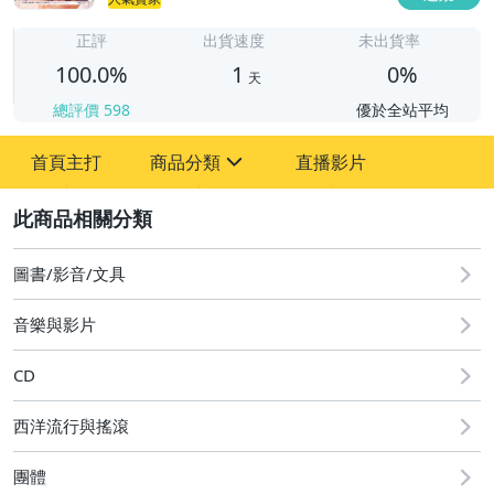
1
正評
出貨速度
未出貨率
100.0%
1
0%
天
總評價
598
優於全站平均
首頁主打
商品分類
直播影片
sign
2
圖書/影音/文具
成人專區
圖書/影音/文具
古董、藝術與礦石
音樂與影片
偶像、球員卡與郵幣
CD
男性精品與服飾
西洋流行與搖滾
手錶與飾品配件
團體
電玩遊戲與主機