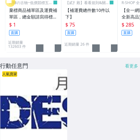
阿輝の古物~低價競標五六
【貳扌殿】看看規則&關於
R-SHOP
日結標
我
棄標商品補單區及運費補
【補運費總件數10件以
【全一網
單區，總金額請寫得標商
下】
全新高品質
品金額，運費請寫棄標商
筆電 變壓器
$ 1
$ 75
$ 285
品原設定之運費
3.16A通用
直購
直購
直購
L30 N10
近期銷量
近期銷量 26 件
132603 件
行動任意門
看更多
人氣賣家