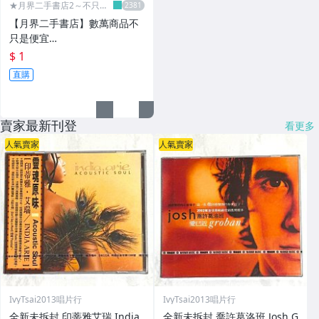
★月界二手書店2～不只是
便宜...★
【月界二手書店】數萬商品不
只是便宜…
$ 1
直購
賣家最新刊登
看更多
人氣賣家
人氣賣家
IvyTsai2013唱片行
IvyTsai2013唱片行
全新未拆封 印蒂雅艾瑞 India
全新未拆封 喬許葛洛班 Josh G