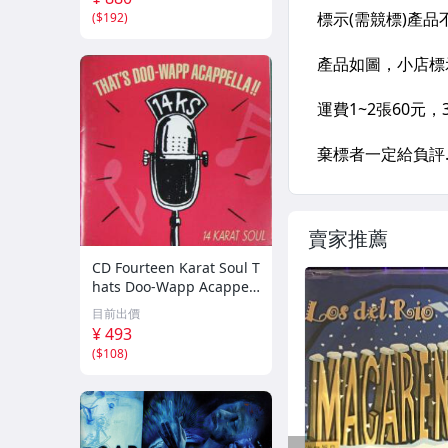
(
$192
)
賣家推薦
CD Fourteen Karat Soul T
hats Doo-Wapp Acappell
a PCCY00374 Canyon Int
目前出價
ernational /00110
¥ 493
(
$108
)