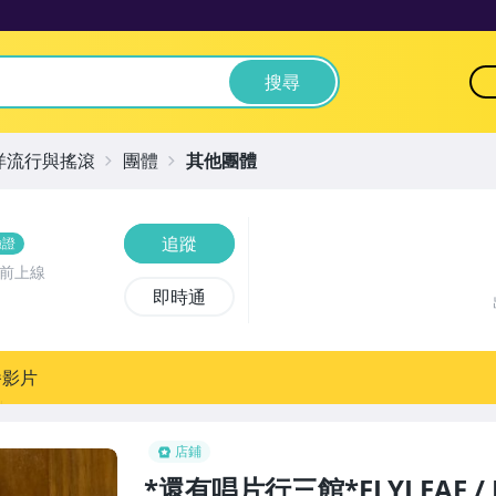
搜尋
洋流行與搖滾
團體
其他團體
追蹤
驗證
時前上線
即時通
播影片
店鋪
*還有唱片行三館*FLYLEAF / R