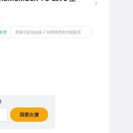
3
/
事曆
賣家可提前結束
拍賣時間會自動延長
價
我要出價