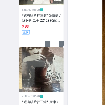
Y5806780690
*還有唱片行三館*張衛健 /
我不是 二手 ZZ12990(競
標)(補單
$ 99
直購
Y5806780690
*還有唱片行三館* 康康 /