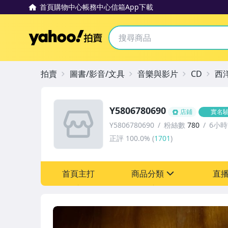
首頁
購物中心
帳務中心
信箱
App下載
Yahoo拍賣
拍賣
圖書/影音/文具
音樂與影片
CD
西
Y5806780690
店鋪
實名
Y5806780690
粉絲數
780
6小
正評
100.0%
(
1701
)
首頁主打
商品分類
直
sign
其它