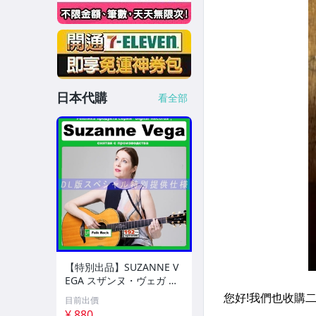
日本代購
看全部
【特別出品】SUZANNE V
EGA スザンヌ・ヴェガ 精
選集 100歌 音楽DL(MP3C
目前出價
D)☆
¥ 880