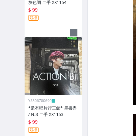
灰色調 二手 XX1154
$ 99
競標
Y5806780690
*還有唱片行三館* 畢書盡
/ N.3 二手 XX1153
$ 99
競標