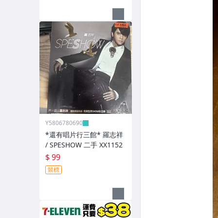
Y5806780690
*還有唱片行三館* 羅志祥
/ SPESHOW 二手 XX1152
$ 99
競標