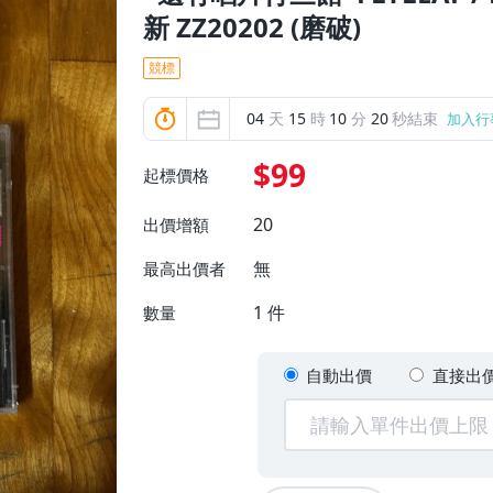
新 ZZ20202 (磨破)
競標
04
天
15
時
10
分
18
秒結束
加入行
$99
起標價格
20
出價增額
無
最高出價者
1
件
數量
自動出價
直接出