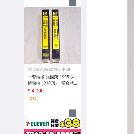
!不提供取貨付款!售出不退!
一套兩捲 張國榮 1995 深
情相擁 (辛曉琪) + 當真就
好 (陳淑樺) 滾石唱片 台灣
$ 4,000
版 播映用宣傳單曲 錄影帶
競標
VHS (非CD錄音帶卡帶)