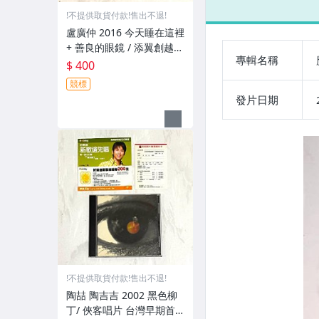
版專輯 CD 附側
盒
!不提供取貨付款!售出不退!
標 寫真 小卡 回
CD
函卡
盧廣仲 2016 今天睡在這裡
+ 善良的眼鏡 / 添翼創越
專輯名稱
大誌雜誌 台灣版 兩首歌 限
$ 400
量宣傳單曲 CD
競標
發片日期
!不提供取貨付款!售出不退!
陶喆 陶吉吉 2002 黑色柳
丁/ 俠客唱片 台灣早期首