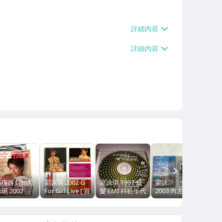
NEXT
新僅拆封拍照
梁詠琪 2002 G
梁詠琪 1997 短
梁詠琪金城武
琪 2002
For Girl Live [ 宣
髮 EMI 科藝年代
2003 向左走向
ruary / EZ
傳片非賣品 有貼
台灣版 三首歌
右走 電影原聲帶
LK 英語會話
紙 ] / 豐華唱片
宣傳單曲 CD 非
/ 華納音樂 香港
 台灣版雜誌
台灣版專輯 2-
賣品裸片 / 我要
版專輯 CD+VCD