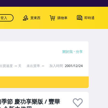
登入
賣東西
購物車
即時通
關於我
分享
出貨速度
--
天
未出貨率
--
加入時間
2001/12/24
 魔幻季節 慶功享樂版 / 豐華