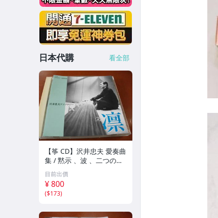
日本代購
看全部
【筝 CD】沢井忠夫 愛奏曲
集 / 黙示 、波 、二つの相
、箏二重奏ソナタ 杵屋正
目前出價
邦 、入野義朗 、小野衛 他
¥ 800
(1971/1973/1976)
(
$173
)