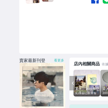
賣家最新刊登
看更多
店內相關商品
PREV
梁詠琪 2002 魔
梁詠
幻季節 [ 親筆簽
20
名 旗艦精裝版
瑞
魔幻百寶盒 ] 豐
之
華唱片 台灣紙盒
豐