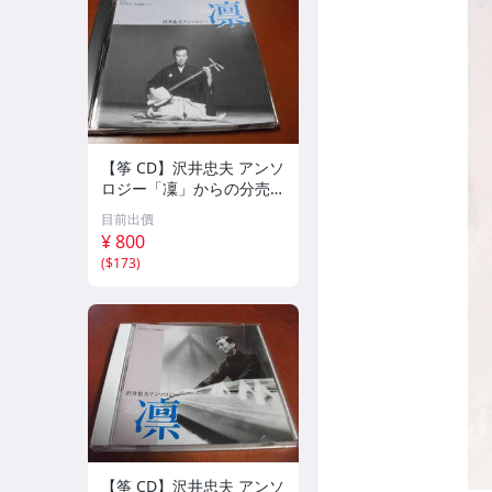
【筝 CD】沢井忠夫 アンソ
ロジー「凜」からの分売
沢井忠夫作品集 ライブ 風
目前出價
衣、水の声、枯野砧、五節
¥ 800
の舞、ファンタジア (限
(
$173
)
定）
【筝 CD】沢井忠夫 アンソ