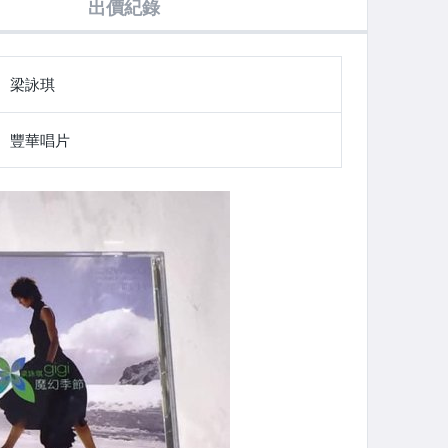
出價紀錄
.37 附教學光
CD / 附一本寫真
一種感覺 我只在
附側標 歌詞 + 銀
宣傳單曲 CD
及兩本歌詞
乎你
河映像 台灣限量
紀念版悠遊卡 一
套兩張 全新未使
用
梁詠琪
豐華唱片