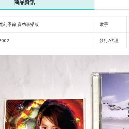
商品資訊
版 宣傳單曲
片 台灣鐵盒版
附24頁寫真歌詞
本 入場券 回函
No
+VCD
宣傳單曲 VCD
本
卡 宣傳DM
碟 
魔幻季節 慶功享樂版
歌手
2002
發行/代理