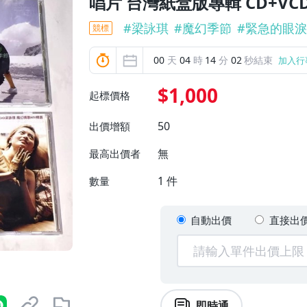
唱片 台灣紙盒版專輯 CD+VC
#
梁詠琪
#
魔幻季節
#
緊急的眼淚
競標
00
天
04
時
14
分
00
秒結束
加入行
$1,000
起標價格
50
出價增額
無
最高出價者
1
件
數量
自動出價
直接出
即時通