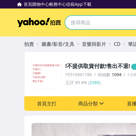
首頁
購物中心
帳務中心
信箱
App下載
Yahoo拍賣
拍賣
圖書/影音/文具
音樂與影片
CD
華
!不提供取貨付款!售出不退!
Y5516961786
粉絲數
1094
1小
正評
99.9%
(
3389
)
首頁主打
商品分類
直
sign
圖書/影音/文具
偶像、球員卡與郵幣