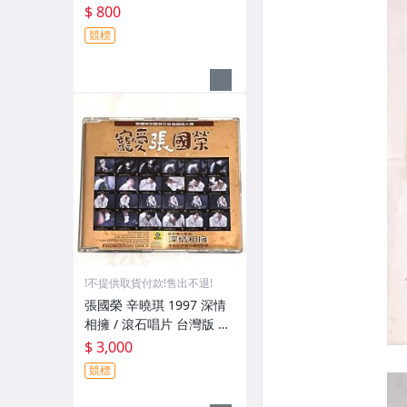
版專輯 CD / 附歌詞 好樂迪
$ 800
新歌練唱劵 回函卡
競標
!不提供取貨付款!售出不退!
張國榮 辛曉琪 1997 深情
相擁 / 滾石唱片 台灣版 宣
傳單曲 CD / 選自 寵愛張國
$ 3,000
榮
競標