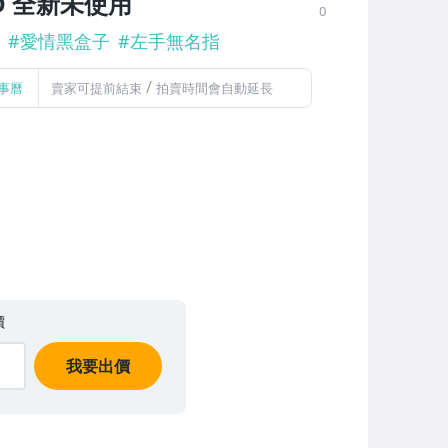
D 全新未使用
0
#
愛情黑盒子
#
左手無名指
/
事曆
賣家可提前結束
拍賣時間會自動延長
價
我要出價