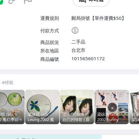
運費規則
郵局掛號【單件運費$50】
付款方式
二手品
商品狀況
台北市
所在地區
101565601172
商品編號
琪 GiGi
梁詠琪 GiGi
梁詠琪 2006 給
梁詠琪 GiGi
全
02 魔幻季節 +
Leung 2002 魔
自己的情歌 [ 親
2002 Funny
梁詠
士阿爾卑斯山
幻季節 / 瑞士阿
筆簽名 ] 豐華唱
Face / 華納音樂
Feb
旅 冒險日誌
爾卑斯山之旅 冒
片 台灣首批限量
香港紙盒版專輯
TA
華唱片 台灣鐵
險日誌 / 豐華唱
紙盒版 CD+DVD
CD / 附寫真歌詞
誌