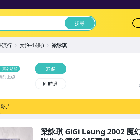
搜尋
語流行
女(9~14劃)
梁詠琪
追蹤
實名驗證
時前上線
即時通
播影片
梁詠琪 GiGi Leung 2002