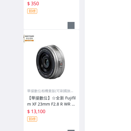
BP-88B 充電器 for MV900
$ 350
-F MV900
競標
華揚數位相機量販(可刷國旅
卡)
【華揚數位】☆全新 Fujifil
m XF 23mm F2.8 R WR 廣
角定焦鏡 平輸貨 拆鏡 黑色
$ 13,100
競標