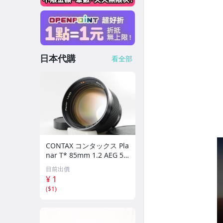
日本代購
看全部
CONTAX コンタックス Pla
nar T* 85mm 1.2 AEG 50
周年記念モデル
目前出價
¥ 1
(
$1
)