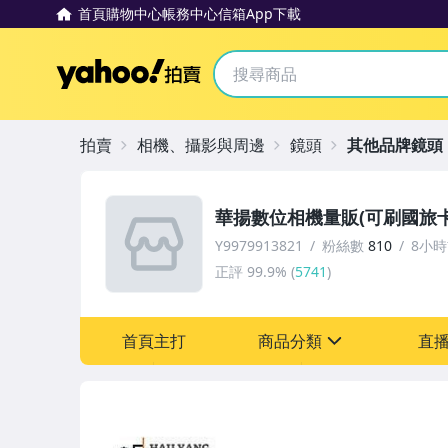
首頁
購物中心
帳務中心
信箱
App下載
Yahoo拍賣
拍賣
相機、攝影與周邊
鏡頭
其他品牌鏡頭
華揚數位相機量販(可刷國旅卡
Y9979913821
粉絲數
810
8小
正評
99.9%
(
5741
)
首頁主打
商品分類
直
sign
圖書/影音/文具
手機、配件與通訊