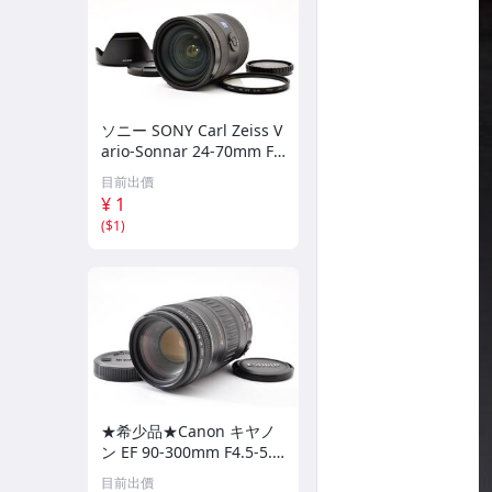
ソニー SONY Carl Zeiss V
ario-Sonnar 24-70mm F
2.8 ZA SSM SAL2470Z α A
目前出價
マウント ズームレンズ F2.
¥ 1
8通し #6227
(
$1
)
★希少品★Canon キヤノ
ン EF 90-300mm F4.5-5.6
USM #11421 3002242
目前出價