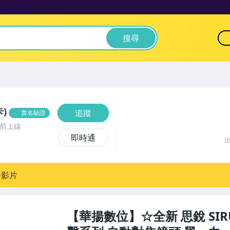
搜尋
)
追蹤
實名驗證
時前上線
即時通
播影片
【華揚數位】☆全新 思銳 SIRUI 