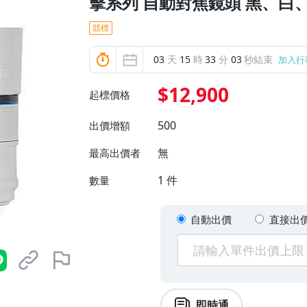
擊系列 自動對焦鏡頭 黑、白
競標
03
天
15
時
33
分
01
秒結束
加入行
$12,900
起標價格
500
出價增額
無
最高出價者
1
件
數量
自動出價
直接出
即時通