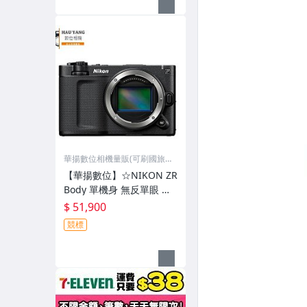
華揚數位相機量販(可刷國旅
卡)
【華揚數位】☆NIKON ZR
Body 單機身 無反單眼 電
影級影像創作機 繁中平輸
$ 51,900
競標