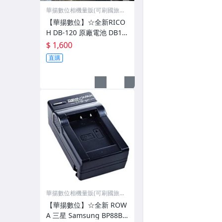
華揚數位相機量販(可刷國旅
卡)
【華揚數位】☆全新RICO
H DB-120 原廠電池 DB12
0 適用 GRIV GR4 平輸貨
$ 1,600
盒裝版
直購
華揚數位相機量販(可刷國旅
卡)
【華揚數位】☆全新 ROW
A 三星 Samsung BP88B