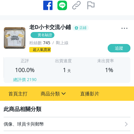
老D小卡交流小鋪
店鋪
實名驗證
粉絲數
745
剛上線
追蹤
1
超人氣賣家
正評
出貨速度
未出貨率
100.0%
1
1%
天
總評價
2190
首頁主打
商品分類
直播影片
sign
2
其它
偶像、球員卡與郵幣