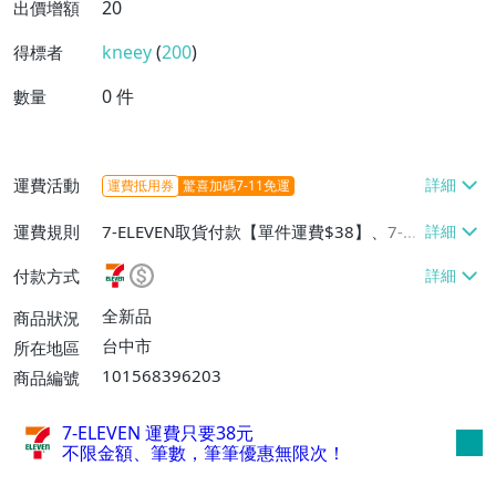
20
出價增額
kneey
(
200
)
得標者
0
件
數量
運費活動
運費抵用券
驚喜加碼7-11免運
運費規則
7-ELEVEN取貨付款【單件運費$38】、7-EL
EVEN取貨不付款【單件運費$38】、宅配/
付款方式
貨運【單件運費$60、消費滿$1000免運
費】、郵局掛號【單件運費$31、滿10件或
全新品
商品狀況
消費滿$700免運費】、低溫配送【單件運
台中市
所在地區
費$60】
101568396203
商品編號
7-ELEVEN 運費只要
38
元
不限金額、筆數，筆筆優惠無限次！