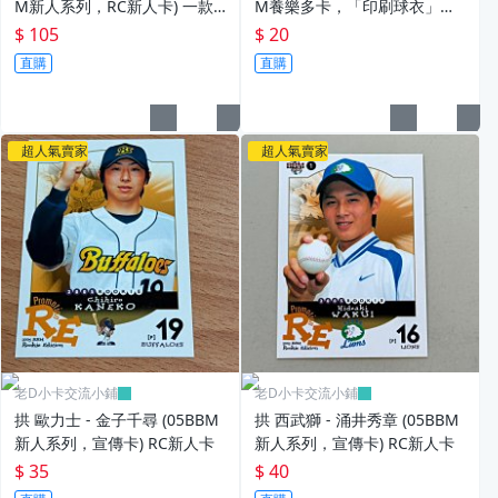
M新人系列，RC新人卡) 一款3
M養樂多卡，「印刷球衣」宣
式 3張一起賣
傳卡)
$ 105
$ 20
直購
直購
超人氣賣家
超人氣賣家
老D小卡交流小鋪
老D小卡交流小鋪
拱 歐力士 - 金子千尋 (05BBM
拱 西武獅 - 涌井秀章 (05BBM
新人系列，宣傳卡) RC新人卡
新人系列，宣傳卡) RC新人卡
$ 35
$ 40