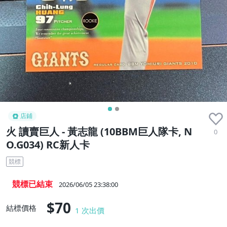
店鋪
火 讀賣巨人 - 黃志龍 (10BBM巨人隊卡, N
0
O.G034) RC新人卡
競標
競標已結束
2026/06/05 23:38:00
$70
結標價格
1
次出價