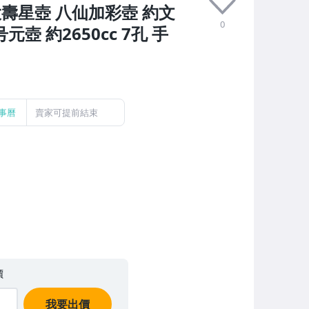
大壽星壺 八仙加彩壺 約文
0
壺 約2650cc 7孔 手
事曆
賣家可提前結束
價
我要出價