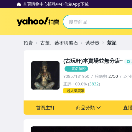
首頁
購物中心
帳務中心
信箱
App下載
Yahoo拍賣
拍賣
古董、藝術與礦石
紫砂壺
紫泥
(古玩軒)本賣場並無分店~
實名驗證
Y0857181950
粉絲數
2750
2小
正評
100.0%
(
3832
)
超人氣賣家
首頁主打
商品分類
直
sign
其它