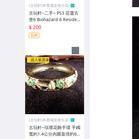
(古玩軒)本賣場並無分店~
古玩軒~二手~ PS3 惡靈古
堡6 Biohazard 6 Residen
t Evil 6 -英文~GGG100
$ 200
競標
超人氣賣家
(古玩軒)本賣場並無分店~
古玩軒~琺瑯花飾手環 手鐲
寬約1.4公分內圍直徑約6.1