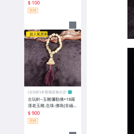
公分(非緬甸玉.翡翠.藍寶)G
$ 100
GG99
競標
超人氣賣家
(古玩軒)本賣場並無分店~
古玩軒~玉雕彌勒佛+18羅
漢老玉雕.念珠.佛珠(非緬甸
玉.漢白玉.雞血石.紫羅藍.
$ 900
舒俱萊.綠松石.澎湖文石)G
競標
GG98