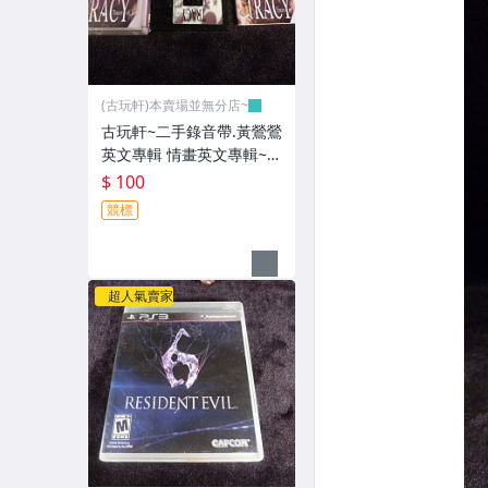
(古玩軒)本賣場並無分店~
古玩軒~二手錄音帶.黃鶯鶯
英文專輯 情畫英文專輯~G
GG101
$ 100
競標
超人氣賣家