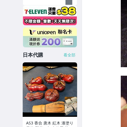
日本代購
看全部
AS3 香合 唐木 紅木 漆塗り