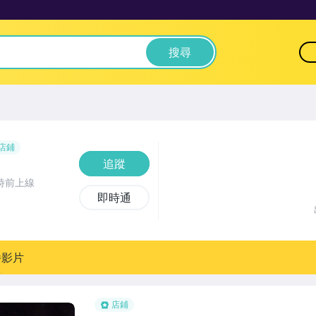
搜尋
店鋪
追蹤
時前上線
即時通
播影片
店鋪