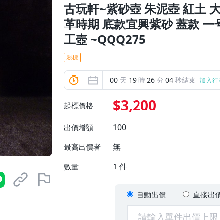
古玩軒~紫砂壺 朱泥壺 紅土 
革時期 底款宜興紫砂 蓋款 一号元
工壺 ~QQQ275
競標
00
天
19
時
26
分
02
秒結束
加入行
$3,200
起標價格
100
出價增額
無
最高出價者
1
件
數量
自動出價
直接出