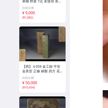
果物 野菜 7点 未使用 茶道
具 小物
目前出價
¥ 9,000
(
$1,882
)
【西】Ｓ059 金工師 平安
金英堂 正修 銅製 四方 花
器 共箱
目前出價
¥ 50,000
(
$10,454
)