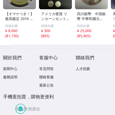
【オマケつき！】
アメリカ硬貨 リ
四川銀幣 中国銀
最高鑑定 2016 中
ンカーンセント
幣 中華民國元年
国 10元 申年 猿
他13枚セット 外
軍政府造 壹圓 古
目前出價
目前出價
目前出價
バイメタル NGC
国コイン 古銭 コ
銭 銀貨 アンティ
¥ 8,000
¥ 300
¥ 25,000
¥
MS69PL プルーフ
レクション
ーク
(
$1,730
)
(
$65
)
(
$5,405
)
(
ライク 初期発行
金猴春ラベル ア
ンティークコイン
關於我們
客服中心
聯絡我們
新聞中心
常見問答
人才招募
服務說明
聯絡客服
最新公告
手機逛拍賣，購物更便利
商品降價通知