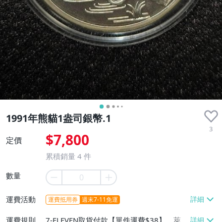
1991年熊貓1盎司銀幣.1
3
$7,800
定價
累積銷量
4
件
數量
運費活動
運費抵用券
週末7-11免運
運費規則
7-ELEVEN取貨付款【單件運費$38】、萊爾