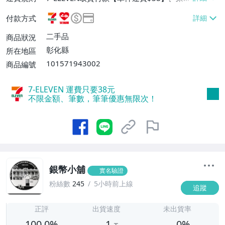
富取貨付款【單件運費$60】、郵局掛號
付款方式
【單件運費$60】
二手品
商品狀況
彰化縣
所在地區
101571943002
商品編號
7-ELEVEN 運費只要
38
元
不限金額、筆數，筆筆優惠無限次！
銀幣小舖
實名驗證
粉絲數
245
5小時前上線
追蹤
1
正評
出貨速度
未出貨率
100.0%
1
0%