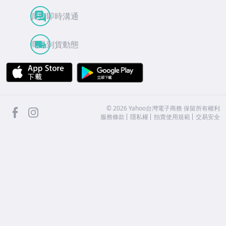
買賣即時溝通
商品到貨動態
APP Store
Google Play
facebook
Instagram
©
2026
Yahoo台灣電子商務 保留所有權利
服務條款
隱私權
拍賣使用規範
交易安全