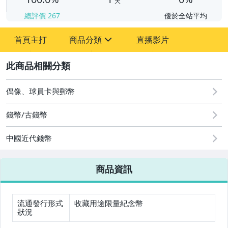
天
總評價
267
優於全站平均
首頁主打
商品分類
直播影片
sign
2
偶像、球員卡與郵幣
運動、戶外與休閒
偶像、球員卡與郵幣
錢幣/古錢幣
中國近代錢幣
商品資訊
流通發行形式
收藏用途限量紀念幣
狀況