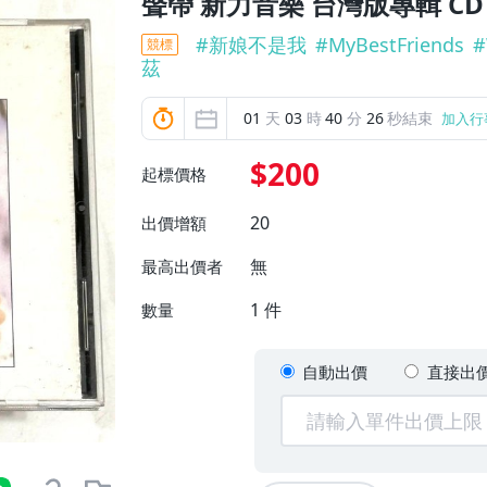
聲帶 新力音樂 台灣版專輯 CD
#
新娘不是我
#
MyBestFriends
#
競標
茲
01
天
03
時
40
分
24
秒結束
加入行
$200
起標價格
20
出價增額
無
最高出價者
1
件
數量
自動出價
直接出