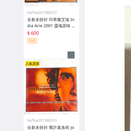
IvyTsai2013唱片行
全新未拆封 印蒂雅艾瑞 In
dia Arie 2001 靈魂原味 A
coustic Soul / 福茂唱片
$ 600
台灣版專輯 CD / 附側標 歌
競標
詞 環狀封條
人氣賣家
IvyTsai2013唱片行
全新未拆封 喬許葛洛班 Jo