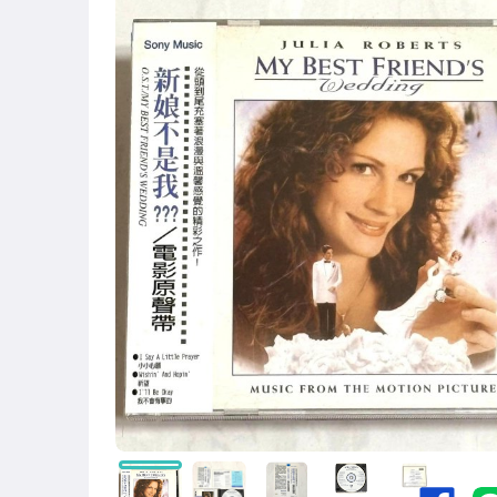
古董、藝術與礦石
偶像、球員卡與郵幣
男性精品與服飾
手錶與飾品配件
電玩遊戲與主機