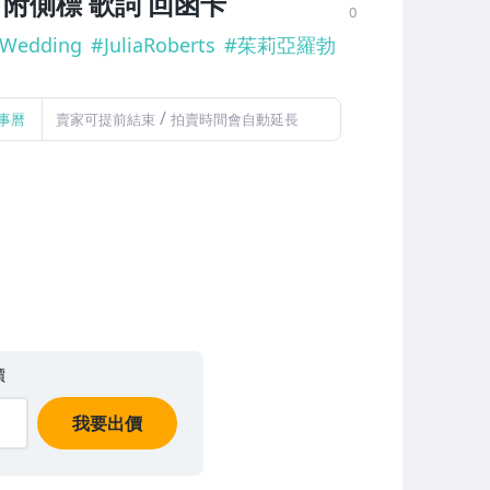
 附側標 歌詞 回函卡
0
Wedding
#
JuliaRoberts
#
茱莉亞羅勃
/
事曆
賣家可提前結束
拍賣時間會自動延長
價
我要出價