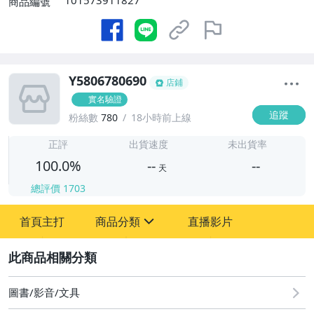
101573911827
商品編號
Y5806780690
店鋪
實名驗證
追蹤
粉絲數
780
18小時前上線
-
-
正評
出貨速度
未出貨率
100.0%
--
--
天
總評價
1703
-
首頁主打
商品分類
直播影片
-
sign
其它
2
圖書/影音/文具