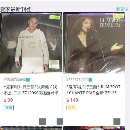
賣家最新刊登
看更多
Y5806780690
Y5806780690
*還有唱片行三館*張衛健 / 我
*還有唱片行三館*JIL AIGROT
不是 二手 ZZ12990(競標)(補單
/ CHANTE PIAF 全新 ZZ12526
(競標)
$ 99
$ 149
直購
競標