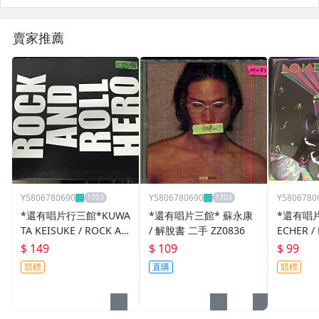
賣家推薦
Y5806780690
Y5806780690
Y5806780
*還有唱片行三館*KUWA
*還有唱片三館* 蘇永康
*還有唱片
TA KEISUKE / ROCK AN
/ 解脫書 二手 ZZ0836
ECHER /
D ROLL HERO 二手 ZZ1
二手 ZZ9
$ 149
$ 109
$ 99
9296(競標)
競標
直購
競標