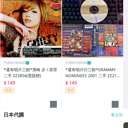
Y5806780690
Y5806780690
*還有唱片三館*濱崎 步 / 原罪
*還有唱片行三館*GRAMMY
二手 ZZ2856(需競標)
NOMINEES 2001 二手 ZZ214
03
$ 149
$ 149
競標
競標
日本代購
看全部