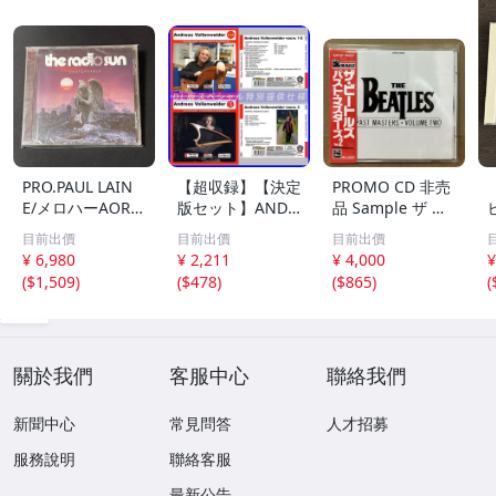
PRO.PAUL LAIN
【超収録】【決定
PROMO CD 非売
E/メロハーAOR◆
版セット】ANDR
品 Sample ザ ビ
THE RADIO SUN/
EAS VOLLENWEI
ートルズ パスト
目前出價
目前出價
目前出價
UNSTOPPABLE
DER CD1+2+3 厳
マスターズ VOL.2
¥ 6,980
¥ 2,211
¥ 4,000
¥
選プレミア音源集
CP32-5602 THE
(
$1,509
)
(
$478
)
(
$865
)
(
MP3CD-DLVer 3
BEATLES / PAST
ディスク♪
MASTERS VOLU
ME TWO 見本盤
關於我們
客服中心
聯絡我們
新聞中心
常見問答
人才招募
服務說明
聯絡客服
最新公告