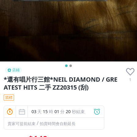
店鋪
*還有唱片行三館*NEIL DIAMOND / GRE
1
ATEST HITS 二手 ZZ20315 (刮)
競標
03
天
15
時
01
分
19
秒結束
/
賣家可提前結束
拍賣時間會自動延長