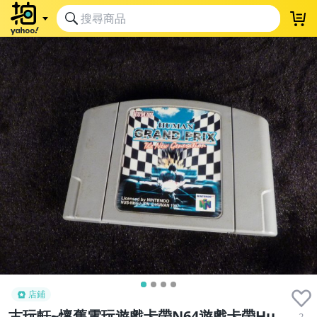
店鋪
古玩軒~懷舊電玩遊戲卡帶N64遊戲卡帶Hu
2