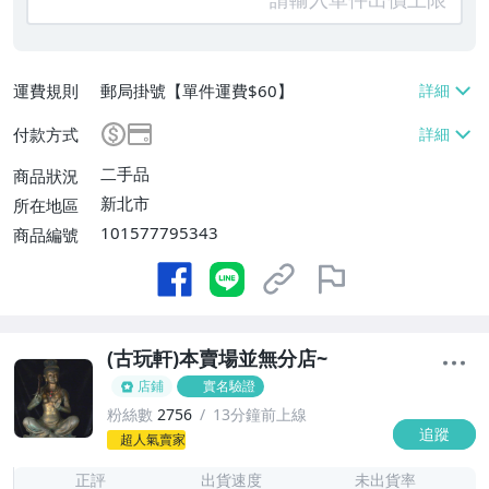
運費規則
郵局掛號【單件運費$60】
付款方式
二手品
商品狀況
新北市
所在地區
101577795343
商品編號
(古玩軒)本賣場並無分店~
店鋪
實名驗證
粉絲數
2756
13分鐘前上線
追蹤
-
超人氣賣家
-
正評
出貨速度
未出貨率