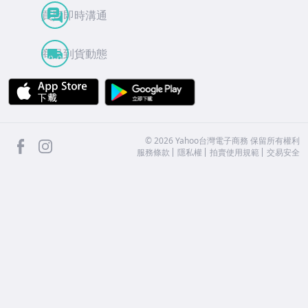
買賣即時溝通
商品到貨動態
APP Store
Google Play
facebook
Instagram
©
2026
Yahoo台灣電子商務 保留所有權利
服務條款
隱私權
拍賣使用規範
交易安全