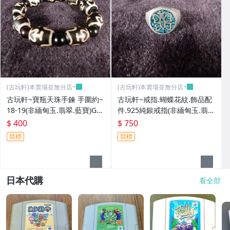
(古玩軒)本賣場並無分店~
(古玩軒)本賣場並無分店~
古玩軒~寶瓶天珠手鍊 手圍約~
古玩軒~戒指.蝴蝶花紋.飾品配
18-19(非緬甸玉.翡翠.藍寶)GG
件.925純銀戒指(非緬甸玉.翡
G112
翠.藍寶)GGG111
$ 400
$ 750
競標
競標
日本代購
看全部