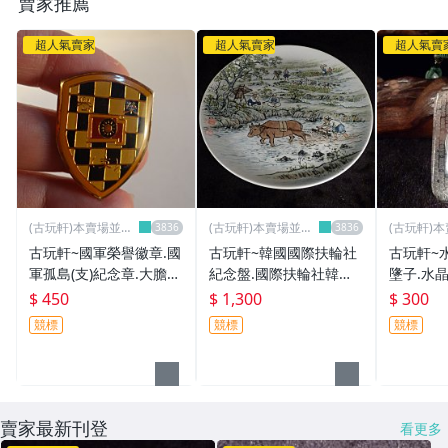
賣家推薦
超人氣賣家
超人氣賣家
超人氣賣
(古玩軒)本賣場並無
(古玩軒)本賣場並無
(古玩軒)
分店~
分店~
分店~
古玩軒~國軍榮譽徽章.國
古玩軒~韓國國際扶輪社
古玩軒~
軍孤島(支)紀念章.大膽
紀念盤.國際扶輪社韓國
墬子.水
島.大胆.二膽島.二胆島.
紀念盤.牛耕田彩繪盤(非
鍊.水晶
$ 450
$ 1,300
$ 300
外島(非別針.胸針.貴金屬
龍蝦盤.青花盤.胭脂紅碗
鍊(非施華
競標
競標
競標
鑰匙圈)KMG384
公.中華陶瓷.大同瓷器)PP
VSKI)SS
P562
賣家最新刊登
看更多