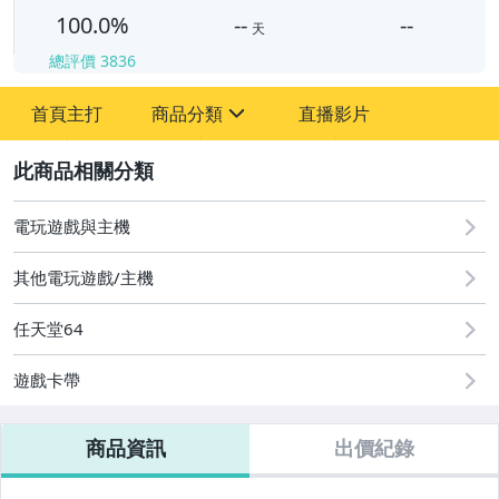
100.0%
--
--
天
總評價
3836
-
-
首頁主打
商品分類
直播影片
sign
其它
2
電玩遊戲與主機
其他電玩遊戲/主機
任天堂64
遊戲卡帶
商品資訊
出價紀錄