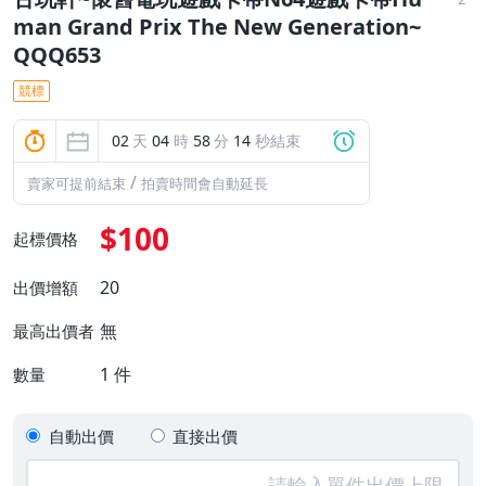
man Grand Prix The New Generation~
QQQ653
競標
02
天
04
時
58
分
13
秒結束
/
賣家可提前結束
拍賣時間會自動延長
$100
起標價格
20
出價增額
無
最高出價者
1
件
數量
自動出價
直接出價