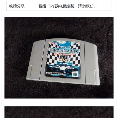
軟體分級
普級「內容純屬虛擬，請勿模仿」