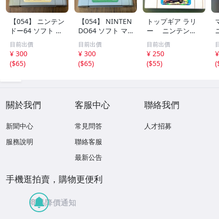
【054】 ニンテン
【054】 NINTEN
トップギア ラリ
ドー64 ソフト ヨ
DO64 ソフト マ
ー ニンテンド
ッシーストーリー
リオゴルフ64
ー64【動作未確
目前出價
目前出價
目前出價
認】
¥ 300
¥ 300
¥ 250
¥
(
$65
)
(
$65
)
(
$55
)
(
關於我們
客服中心
聯絡我們
新聞中心
常見問答
人才招募
服務說明
聯絡客服
最新公告
手機逛拍賣，購物更便利
商品降價通知