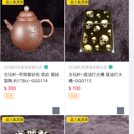
超人氣賣家
超人氣賣家
(古玩軒)本賣場並無分店~
(古玩軒)本賣場並無分店~
古玩軒~早期紫砂壺 底款 麗娟
古玩軒~煤油打火機 煤油打火
製陶 約178cc~GGG114
機~GGG113
$ 300
$ 100
競標
競標
超人氣賣家
超人氣賣家