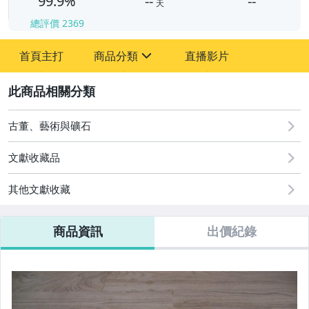
99.9%
--
--
天
總評價
2369
-
首頁主打
商品分類
直播影片
-
sign
其它
2
古董、藝術與礦石
文獻收藏品
其他文獻收藏
商品資訊
出價紀錄