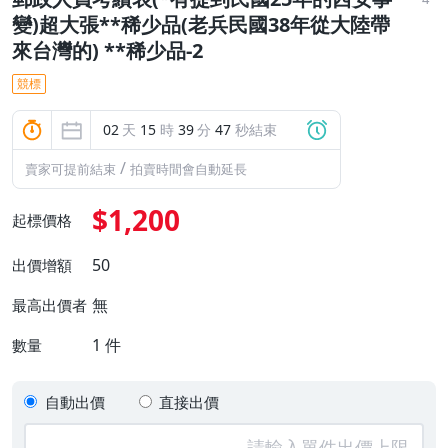
變)超大張**稀少品(老兵民國38年從大陸帶
來台灣的) **稀少品-2
競標
02
天
15
時
39
分
46
秒結束
/
賣家可提前結束
拍賣時間會自動延長
$1,200
起標價格
50
出價增額
無
最高出價者
1
件
數量
自動出價
直接出價