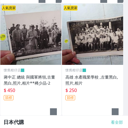
人氣賣家
人氣賣家
懷舊柑仔店
懷舊柑仔店
蔣中正 總統 與國軍將領,古董
高雄 水產職業學校 ,古董黑白,
黑白,照片,相片**稀少品-2
照片,相片
$ 450
$ 250
競標
競標
日本代購
看全部