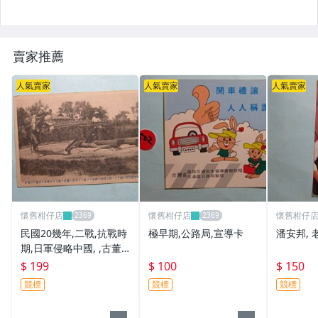
賣家推薦
人氣賣家
人氣賣家
人氣賣家
懷舊柑仔店
懷舊柑仔店
懷舊柑仔
民國20幾年,二戰,抗戰時
極早期,公路局,宣導卡
潘安邦, 
期,日軍侵略中國, ,古董
明信片10
$ 199
$ 100
$ 150
競標
競標
競標