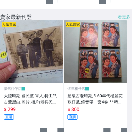
賣家最新刊登
看更多
人氣賣家
人氣賣家
懷舊柑仔店
懷舊柑仔店
大陸時期 國民黨 軍人,特工??,
超級古老時期,5-60年代楊麗花
古董黑白,照片,相片(老兵民國3
歌仔戲,錄音帶一套4卷 **稀少
8年從大陸帶來台灣的) **稀少
品
$ 299
$ 800
品6
直購
直購