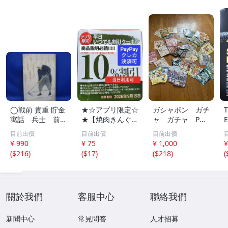
◯戦前 貴重 貯金
★☆アプリ限定☆
ガシャポン ガチ
寓話 兵士 前
★【焼肉きんぐ】
ャ ガチャ POP
線 昭和１４年
平日いつでもクー
ポップ 台紙
目前出價
目前出價
目前出價
非売品 貯金局 古
ポン 10%割引券
非売品 まとめ
¥ 990
¥ 75
¥ 1,000
¥
い 昭和 レトロ ア
9月15日まで Pay
て アンパンマ
(
$216
)
(
$17
)
(
$218
)
(
ンティーク ヴィ
Pay・クレカ決済
ン ポケモン ガ
ンテージ ディス
可 当日利用可能
ンダム サンリ
プレイ /42614
オ 他 大量
關於我們
客服中心
聯絡我們
新聞中心
常見問答
人才招募