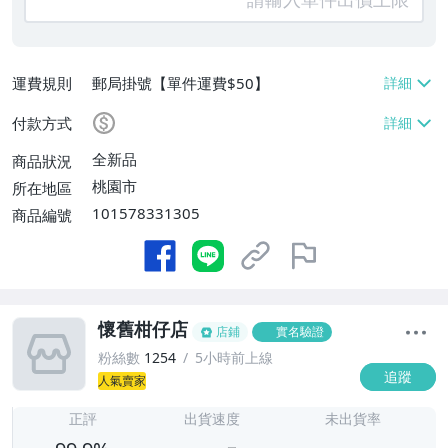
運費規則
郵局掛號【單件運費$50】
付款方式
全新品
商品狀況
桃園市
所在地區
101578331305
商品編號
懷舊柑仔店
店鋪
實名驗證
粉絲數
1254
5小時前上線
追蹤
人氣賣家
-
-
正評
出貨速度
未出貨率