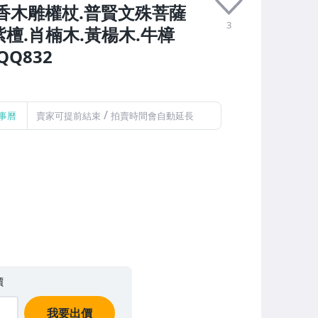
香木雕權杖.普賢文殊菩薩
3
檀.肖楠木.黃楊木.牛樟
Q832
/
事曆
賣家可提前結束
拍賣時間會自動延長
價
我要出價