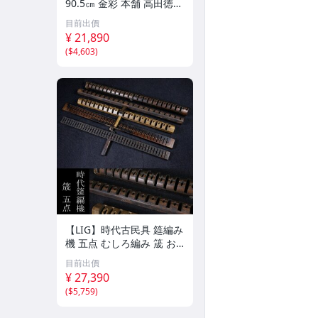
90.5㎝ 金彩 本舗 高田徳左
衛門 古美術品 2606.676
目前出價
¥ 21,890
(
$4,603
)
【LIG】時代古民具 筵編み
機 五点 むしろ編み 筬 お
さ 農具 古道具 2604.458
目前出價
¥ 27,390
(
$5,759
)