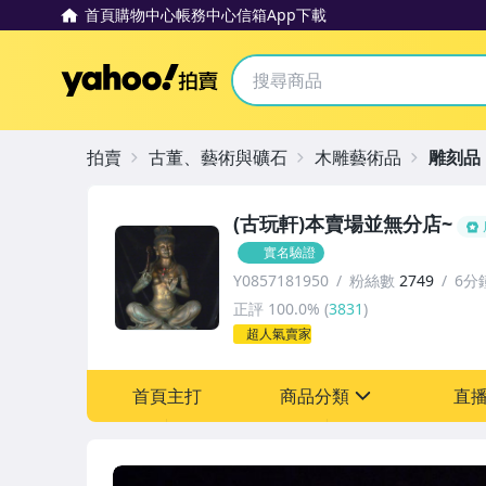
首頁
購物中心
帳務中心
信箱
App下載
Yahoo拍賣
拍賣
古董、藝術與礦石
木雕藝術品
雕刻品
(古玩軒)本賣場並無分店~
實名驗證
Y0857181950
粉絲數
2749
6分
正評
100.0%
(
3831
)
超人氣賣家
首頁主打
商品分類
直
sign
其它