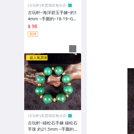
(古玩軒)本賣場並無分店~
古玩軒~海洋碧玉手鍊~約1
4mm ~手圍約~18-19~GG
G96
$ 98
競標
超人氣賣家
(古玩軒)本賣場並無分店~
古玩軒~綠松石手鍊 綠松石
手珠 約21.5mm ~手圍約~