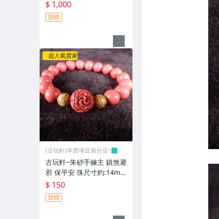
18-19~GGG95
$ 1,000
競標
超人氣賣家
(古玩軒)本賣場並無分店~
古玩軒~朱砂手鍊主 鎮煞避
邪 保平安 珠尺寸約:14m
m.手圍約~17-18-GGG94
$ 150
競標