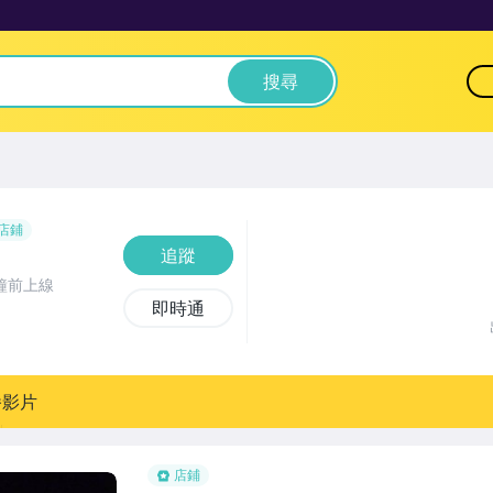
搜尋
店鋪
追蹤
鐘前上線
即時通
播影片
店鋪