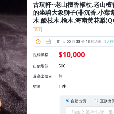
古玩軒~老山檀香權杖.老山檀
的坐騎大象獅子(非沉香.小葉紫
木.酸枝木.檜木.海南黃花梨)QQ
競標
01
天
00
時
38
分
11
秒結束
加入行
$10,000
起標價格
500
出價增額
無
最高出價者
1
件
數量
自動出價
直接出