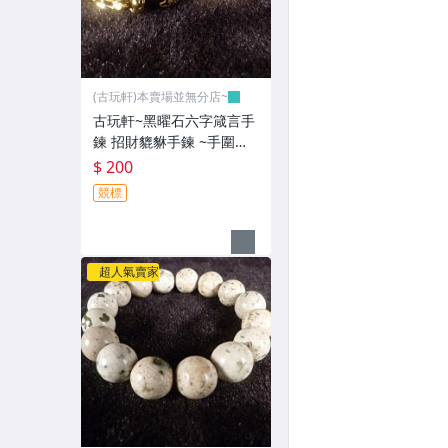
(古玩軒)本賣場並無分店~
古玩軒~黑曜石六字箴言手
鍊 招財貔貅手鍊 ~手圍約~
19-20~GGG97
$ 200
競標
超人氣賣家