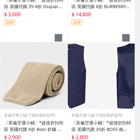
區 英國代購 35-4折 Dsquare
區 英國代購 6折 BURBERRY
d2 鏡框 鏡架 中性款 數款
熱門款 菱格紋 外套 夾克 (有檔
$ 3,600
$ 14,800
期)
競標
競標
英倫空運小舖(下標前務必提問)
英倫空運小舖(下標前務必提問)
〔英倫空運小鋪〕*超值折扣特
〔英倫空運小鋪〕*超值折扣特
區 英國代購 6折 Boss 針織 領
區 英國代購 35折 BOSS 格紋
帶 (有檔期)
海軍藍 背心 (有檔期)
$ 2,900
$ 2,800