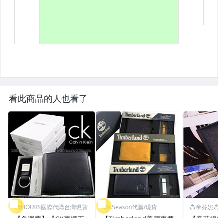
看此商品的人也看了
25HOURS國際代購台灣現貨
5th.Season代購/現貨
⁂帝芬妮⁂