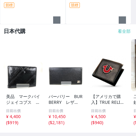
競標
競標
日本代購
看全部
美品 マークバイ
バーバリー BUR
【アメリカで購
ジェイコブス M
BERRY レザ
入】TRUE RELIGI
ARC JACOBES
ー 二つ折り長財
ON 二つ折り財布
目前出價
目前出價
目前出價
二つ折り財布
布 札入れ ノバ
お札入れ カード
¥ 4,400
¥ 10,450
¥ 4,500
¥
パスケース付き
チェック/ブラッ
ケース 名刺入れ
(
$919
)
(
$2,181
)
(
$940
)
(
リザード調 ブラ
ク 幅：約18cm
トゥルーレリジョ
ック YS-320
YS-667
ン ウォレット 折