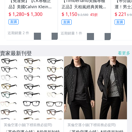
【免運費】【CK專櫃正
【Timberland美國專櫃
【帝芬妮
品】美國Calvin Klein零
正品】天柏嵐經典黃靴皮
運！男士
錢袋短皮夾+鑰匙圈二件
色麂皮零錢袋短夾+鑰匙
錢夾卡夾
$ 1,280
~
$ 1,300
$ 1,150
$ 221
45折
$ 2,580
$ 5
式禮盒組◎附美國專櫃購
圈禮盒組◎可放WAVE感
包 手提
直購
直購
直購
買證明
應卡/悠遊卡/附提袋
化妝包 
背包64
近期銷量 2 件
近期銷量 1 件
賣家最新刊登
看更多
英倫空運小舖(下標前務必提問)
英倫空運小舖(下標前務必提問)
〔英倫空運小鋪〕*超值折扣特
〔英倫空運小鋪〕*超值折扣特