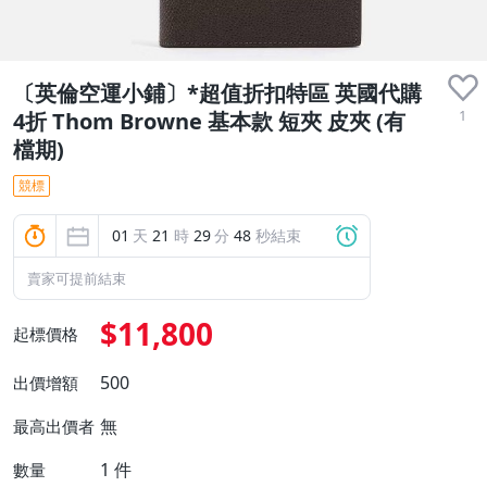
〔英倫空運小鋪〕*超值折扣特區 英國代購
1
4折 Thom Browne 基本款 短夾 皮夾 (有
檔期)
競標
01
天
21
時
29
分
48
秒結束
賣家可提前結束
$11,800
起標價格
500
出價增額
無
最高出價者
1
件
數量