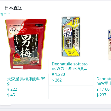
りたたみ財布 ブ
ラック
日本直送
看更多
Deonatulle soft sto
neW男士爽身消臭止
汗石 中世紀 20g
¥ 1,280
Deonatu
大森屋 男梅拌飯料 35
$ 262
neW男
g
消臭石
¥ 1,160
¥ 222
$ 237
$ 45