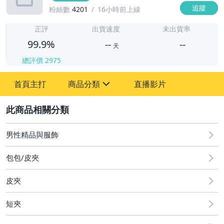
追蹤
粉絲數
4201
16小時前上線
-
-
正評
出貨速度
未出貨率
99.9%
--
--
天
總評價
2975
-
首頁主打
商品分類
直播影片
-
sign
嬰幼兒與孕婦
2
手機、配件與通訊
男性精品與服飾
居家、家具與園藝
包包/皮夾
男性精品與服飾
皮夾
女裝與服飾配件
短夾
手錶與飾品配件