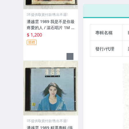
帶 新力音樂 台
題曲
灣紙盒版專輯
台灣
CD 附環狀側標
宣傳
!不提供取貨付款!售出不退!
貼紙 DM 回函卡
潘越雲 1989 我是不是你最
疼愛的人 / 滾石唱片 1M T
專輯名稱
O 日本東芝版專輯 CD Ma
$ 1,200
de in Japan 附歌詞
競標
發行/代理
!不提供取貨付款!售出不退!
潘越雲 1989 精選專輯 (張