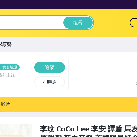
搜尋
影原聲
追蹤
實名驗證
鐘前上線
即時通
播影片
李玟 CoCo Lee 李安 譚盾 馬