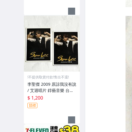
念卡 美國棉宣傳DM 回函
卡
!不提供取貨付款!售出不退!
李聖傑 2009 原諒我沒有說
/ 艾迴唱片 錞藝音樂 台灣
紙盒版專輯 CD / 附歌詞 可
$ 1,200
讀取版本 保存良好
競標