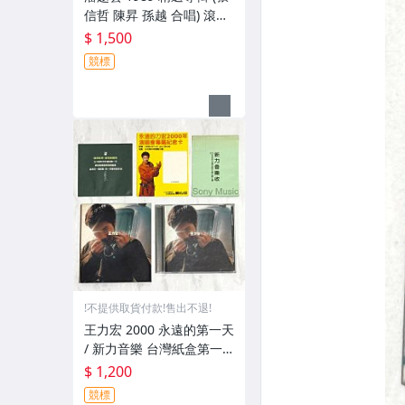
信哲 陳昇 孫越 合唱) 滾石
唱片 1M TO 日本東芝版專
$ 1,500
輯 CD Made in Japan 附
競標
歌詞
!不提供取貨付款!售出不退!
王力宏 2000 永遠的第一天
/ 新力音樂 台灣紙盒第一
版專輯 CD / 附歌詞 永遠的
$ 1,200
力宏2000年演唱會專屬紀
競標