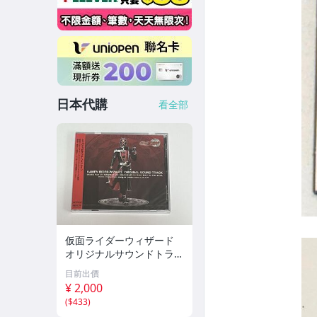
日本代購
看全部
仮面ライダーウィザード
オリジナルサウンドトラッ
ク CD 新品未開封
目前出價
¥ 2,000
(
$433
)