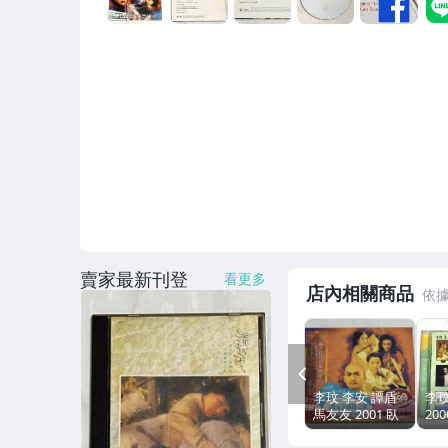
賣家最新刊登
看更多
店內相關商品
PREV
李玟 李安 譚盾
李玟
馬友友 2001 臥
20
虎藏龍 電影原聲
臥