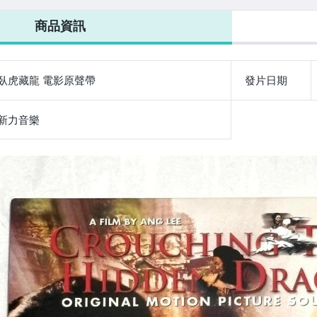
 / 新力音樂
熱動感 愛情動感
第一款] 新力音
Me 新力音樂台
70
版 32首歌
LaLaLa 現代派
樂 台灣紙盒版
灣版16首歌宣傳
台灣
商品資訊
單曲 2-CD
台灣版 錄音帶
2-CD 附環狀側
單曲CD非賣品
宣傳
卡帶 附歌詞 回
標寫真書月曆書
函卡 抽獎卡
卡
臥虎藏龍 電影原聲帶
發片日期
新力音樂