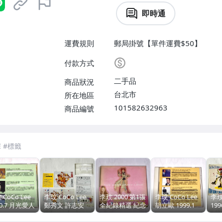
即時通
運費規則
郵局掛號【單件運費$50】
付款方式
二手品
商品狀況
台北市
所在地區
101582632963
商品編號
 CoCo Lee
李玟 CoCo Lee
李玟 2000 第1張
李玟 CoCo Lee
李玟
00.7 月光愛人
鄭秀文 許志安
全紀錄精選 紀念
胡立歐 1999.1
199
虎藏龍 中文主
梁漢文 1993 火
寶盒 [白色風衣
When You Tell
Pa