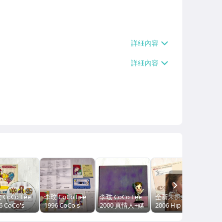
NEXT
 CoCo Lee
李玟 CoCo Lee
李玟 CoCo Lee
全新未拆封 李玟
6 CoCo's
1996 CoCo's
2000 真情人+媒
2006 Hip Hop
rty 新力音樂
Party 英文專輯
體先聽版組曲 /
Tonight 新力音