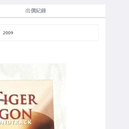
分鐘大放送
新力音樂 台灣紙
新力音樂 台灣版
樂 台灣版 一首
版 16首歌
盒版 錄音帶 卡
宣傳單曲 CD +
歌 宣傳單曲 CD
出價紀錄
單曲 CD
帶 附歌詞 回函
宣傳用非賣品公
電台白色說明標
卡
仔 / 附環狀側標
貼 [ 非三首歌90
歌詞
秒試聽版預購禮
]
2009