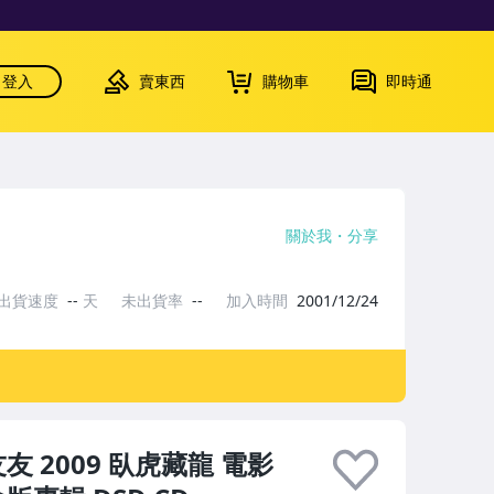
登入
賣東西
購物車
即時通
關於我
分享
出貨速度
--
天
未出貨率
--
加入時間
2001/12/24
友友 2009 臥虎藏龍 電影