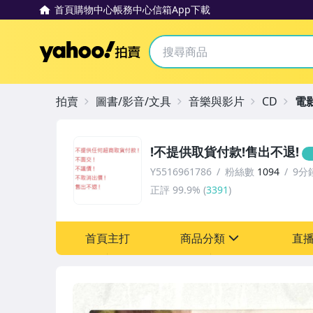
首頁
購物中心
帳務中心
信箱
App下載
Yahoo拍賣
拍賣
圖書/影音/文具
音樂與影片
CD
電
!不提供取貨付款!售出不退!
Y5516961786
粉絲數
1094
9分
正評
99.9%
(
3391
)
首頁主打
商品分類
直
sign
圖書/影音/文具
偶像、球員卡與郵幣