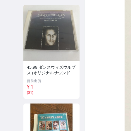
45.98 ダンスウィズウルブ
ス (オリジナルサウンドト
ラック) 08
目前出價
¥ 1
(
$1
)