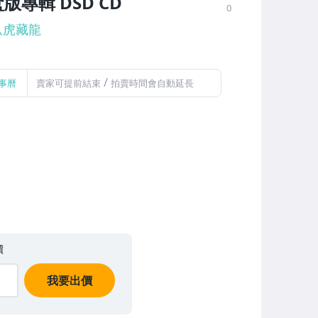
專輯 DSD CD
0
臥虎藏龍
/
事曆
賣家可提前結束
拍賣時間會自動延長
價
我要出價