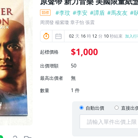
原聲帶 新力音樂 美國限量紙盒版
#
李玟
#
李安
#
譚盾
#
馬友友
#
競標
周潤發 楊紫瓊 章子怡 張震
02
天
16
時
12
分
08
秒結束
加入行
$1,000
起標價格
50
出價增額
無
最高出價者
1
件
數量
自動出價
直接出