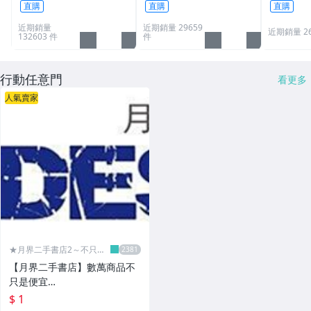
直購
直購
直購
近期銷量
近期銷量 29659
近期銷量 2
132603 件
件
行動任意門
看更多
人氣賣家
★月界二手書店2～不只是
便宜...★
【月界二手書店】數萬商品不
只是便宜…
$ 1