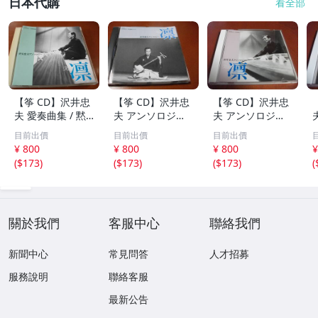
日本代購
看全部
【筝 CD】沢井忠
【筝 CD】沢井忠
【筝 CD】沢井忠
夫 愛奏曲集 / 黙
夫 アンソロジー
夫 アンソロジー
示 、波 、二つの
「凜」からの分売
「凜」からの分売
目前出價
目前出價
目前出價
相 、箏二重奏ソ
沢井忠夫作品集
沢井忠夫 作品集
¥ 800
¥ 800
¥ 800
¥
ナタ 杵屋正邦 、
ライブ 風衣、水
第三集 “光る海”
(
$173
)
(
$173
)
(
$173
)
(
入野義朗 、小野
の声、枯野砧、五
（限定販売） 200
衛 他 (1971/197
節の舞、ファンタ
1
3/1976)
ジア (限定）
關於我們
客服中心
聯絡我們
新聞中心
常見問答
人才招募
服務說明
聯絡客服
最新公告