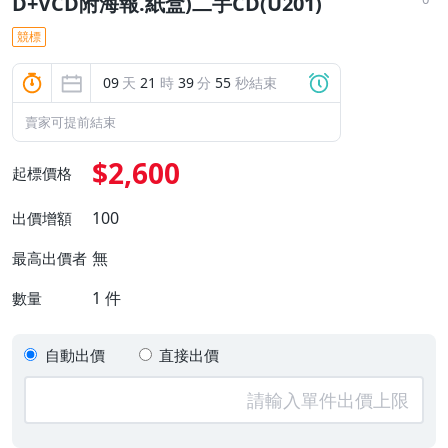
D+VCD附海報.紙盒)二手CD(U201)
競標
09
天
21
時
39
分
54
秒結束
賣家可提前結束
$2,600
起標價格
100
出價增額
無
最高出價者
1
件
數量
自動出價
直接出價