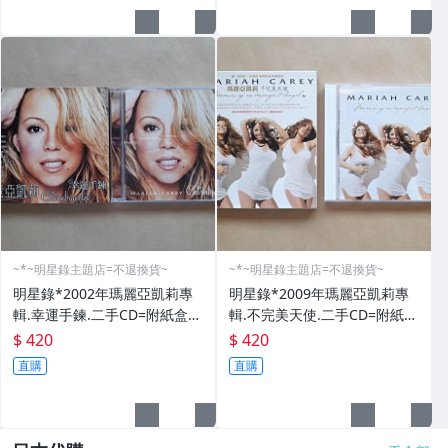
~*~明星錄主題店=不退換貨~
~*~明星錄主題店=不退換貨~
明星錄*2002年瑪麗亞凱莉專
明星錄*2009年瑪麗亞凱莉專
輯.幸運手鍊.二手CD=附紙盒
輯.不完美天使.二手CD=附紙盒
(m08)
(m08)
$ 420
$ 420
直購
直購