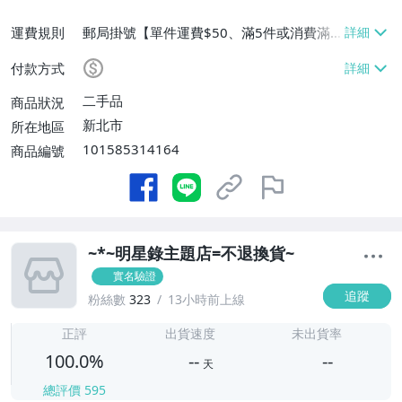
運費規則
郵局掛號【單件運費$50、滿5件或消費滿
$10000免運費】
付款方式
二手品
商品狀況
新北市
所在地區
101585314164
商品編號
~*~明星錄主題店=不退換貨~
實名驗證
追蹤
粉絲數
323
13小時前上線
-
-
正評
出貨速度
未出貨率
100.0%
--
--
天
總評價
595