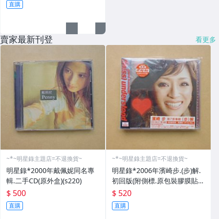
直購
賣家最新刊登
看更多
~*~明星錄主題店=不退換貨~
~*~明星錄主題店=不退換貨~
明星錄*2000年戴佩妮同名專
明星錄*2006年濱崎步.(步)解.
輯.二手CD(原外盒)(s220)
初回版(附側標.原包裝膠膜貼
紙.寫真集)二手CD(k386)
$ 500
$ 520
直購
直購