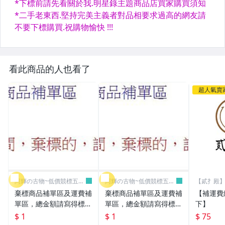
看此商品的人也看了
超人氣賣
阿輝の古物~低價競標五六
阿輝の古物~低價競標五六
【貳扌殿】
日結標
日結標
我
棄標商品補單區及運費補
棄標商品補單區及運費補
【補運費
單區，總金額請寫得標商
單區，總金額請寫得標商
下】
品金額，運費請寫棄標商
品金額，運費請寫棄標商
$ 1
$ 1
$ 75
品原設定之運費
品原設定之運費