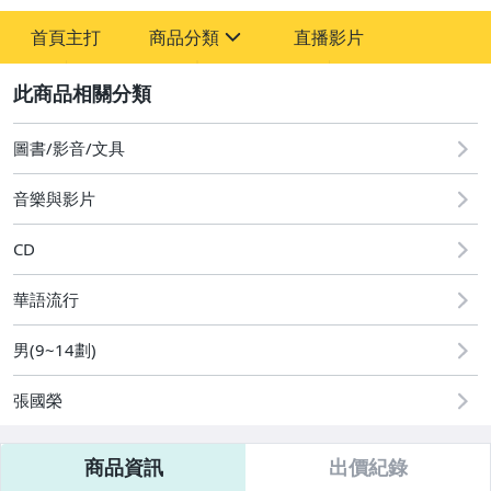
-
首頁主打
商品分類
直播影片
-
sign
圖書/影音/文具
2
古董、藝術與礦石
圖書/影音/文具
偶像、球員卡與郵幣
音樂與影片
電玩遊戲與主機
CD
華語流行
男(9~14劃)
張國榮
商品資訊
出價紀錄