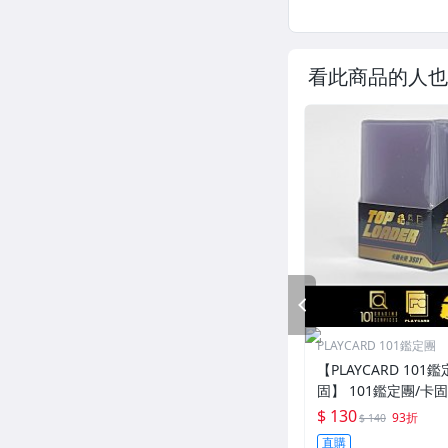
看此商品的人也
PREV
PLAYCARD 101鑑定團
【PLAYCARD 101鑑
固】 101鑑定團/卡
一般卡夾 / 塑膠殼 尺
$ 130
93折
$ 140
直購