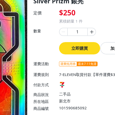
Silver Prizm 銀亮
$250
定價
累積銷量
1
件
數量
立即購買
加
運費活動
運費抵用券
週末7-11免運
運費規則
7-ELEVEN取貨付款【單件運費$
$38】
付款方式
二手品
商品狀況
新北市
所在地區
101590685092
商品編號