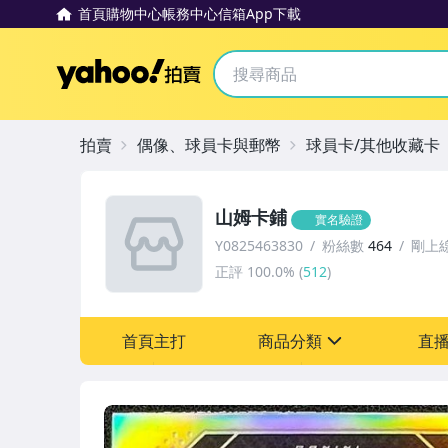
首頁
購物中心
帳務中心
信箱
App下載
Yahoo拍賣
拍賣
偶像、球員卡與郵幣
球員卡/其他收藏卡
山姆卡鋪
實名驗證
Y0825463830
粉絲數
464
剛上
正評
100.0%
(
512
)
首頁主打
商品分類
直
sign
偶像、球員卡與郵幣
女包精品與女鞋