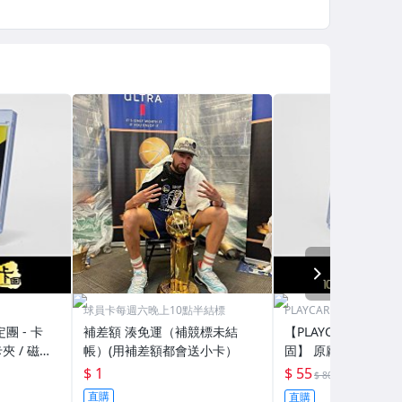
NEXT
球員卡每週六晚上10點半結標
PLAYCARD 101鑑定團
定團 - 卡
補差額 湊免運（補競標未結
【PLAYCARD 101鑑
夾 / 磁鐵
帳）(用補差額都會送小卡）
固】 原廠原裝 磁鐵卡
H130
殼 尺寸：55pt / CPH
$ 1
$ 55
69折
$ 80
直購
直購