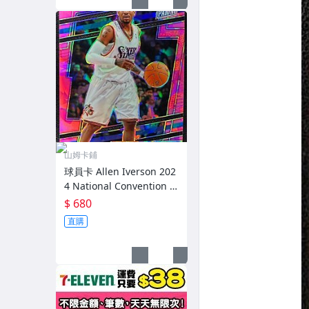
山姆卡鋪
球員卡 Allen Iverson 202
4 National Convention P
rizm 粉碎冰亮 限量88
$ 680
直購