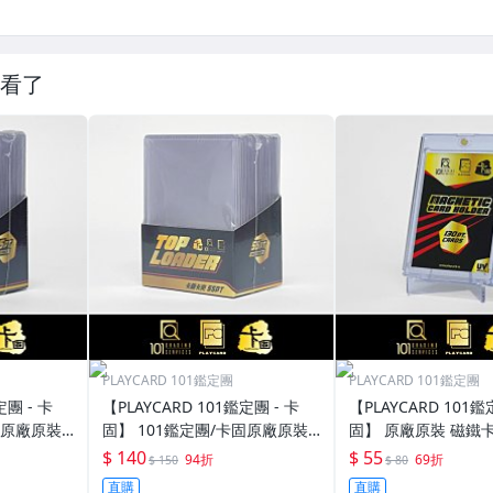
看了
PLAYCARD 101鑑定團
PLAYCARD 101鑑定團
定團 - 卡
【PLAYCARD 101鑑定團 - 卡
【PLAYCARD 101鑑
固原廠原裝
固】 101鑑定團/卡固原廠原裝
固】 原廠原裝 磁鐵卡
寸：35pt
一般卡夾 / 塑膠殼 尺寸：55pt
殼 尺寸：130pt / CP
$ 140
$ 55
94折
69折
$ 150
$ 80
直購
直購