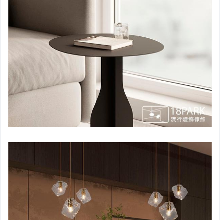
【名品傢俱】單椅/餐椅/吧椅/凳
（光源燈泡）E27燈泡
（訂購類商品）