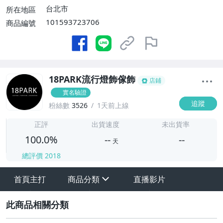
台北市
所在地區
101593723706
商品編號
18PARK流行燈飾傢飾
店鋪
實名驗證
追蹤
粉絲數
3526
1天前上線
-
-
正評
出貨速度
未出貨率
100.0%
--
--
天
總評價
2018
-
首頁主打
商品分類
直播影片
-
sign
2