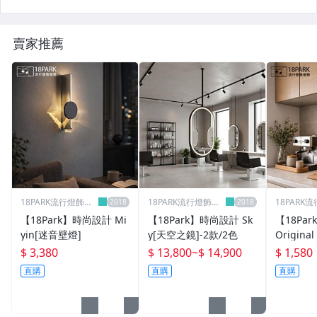
賣家推薦
18PARK流行燈飾傢
18PARK流行燈飾傢
18PARK
飾
飾
飾
【18Park】時尚設計 Mi
【18Park】時尚設計 Sk
【18Pa
yin[迷音壁燈]
y[天空之鏡]-2款/2色
Original 
ght [原
$ 3,380
$ 13,800
~
$ 14,900
$ 1,580
直購
直購
直購