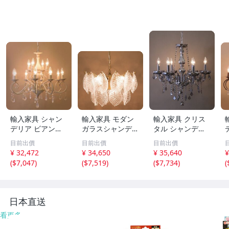
輸入家具 シャン
輸入家具 モダン
輸入家具 クリス
デリア ビアンカ
ガラスシャンデリ
タル シャンデリ
12灯 アイアン ア
ア Leaves 5灯 照
ア イタリア風 6
目前出價
目前出價
目前出價
ンティーク グレ
明 リビングスタ
灯 クラシック リ
¥ 32,472
¥ 34,650
¥ 35,640
¥
イ リビングスタ
ジオ 直輸入 ペン
ビングスタジオ
(
$7,047
)
(
$7,519
)
(
$7,734
)
(
ジオ 直輸入 クラ
ダント モダン ク
直輸入 シルバー
シック エレガン
ラシック LED可 T
モダン ヨーロッ
ト 67D3092004-
P08820-5HB 送料
パ SMOLI P6DS
12-GR
無料
送料無料
日本直送
看更多