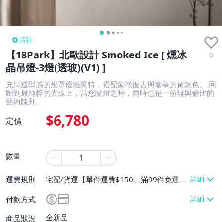
店鋪
【18Park】北歐設計 Smoked Ice [ 燻冰
0
晶吊燈-3燈(透玻)(V1) ]
充滿造型感的燈罩優雅獨特，搭配象徵復古與奢華的黃銅色。 回
歸到最純粹的光線上，當您關燈之時，同時也是一份無與倫比的
藝術陳列。
$6,780
定價
數量
運費規則
宅配/貨運【單件運費$150、滿99件免運
費】、面交/自取/不寄送【免運費】
付款方式
全新品
商品狀況