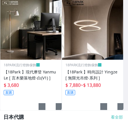
18PARK流行燈飾傢飾
18PARK流行燈飾傢飾
【18Park 】現代摩登 Yanmu
【18Park 】時尚設計 Yingze
Le [ 言木樂落地燈-白(V1) ]
[ 無限光吊燈-系列 ]
$ 3,680
$ 7,880
~
$ 13,880
直購
直購
日本代購
看全部