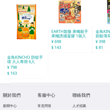
金鳥KI
EARTH製藥 果蠅殺手
廚餘薄
果蠅誘捕凝膠 1個入
30天分
¥ 398
¥ 698
$ 81
$ 143
金鳥KINCHO 防蚊手
環 大人專用 6入
¥ 798
$ 163
關於我們
客服中心
聯絡我們
新聞中心
常見問答
人才招募