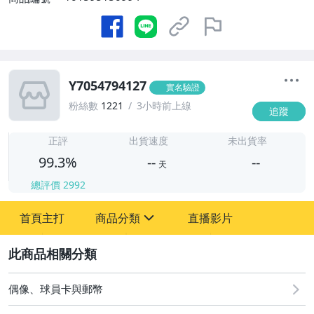
Y7054794127
實名驗證
粉絲數
1221
3小時前上線
追蹤
-
-
正評
出貨速度
未出貨率
99.3%
--
--
天
總評價
2992
-
首頁主打
商品分類
直播影片
-
sign
圖書/影音/文具
2
偶像、球員卡與郵幣
偶像、球員卡與郵幣
男性精品與服飾