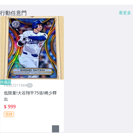
行動任意門
看更多
收藏品
Y9307211569
低限量!大谷翔平75張!稀少釋
出
$ 999
競標