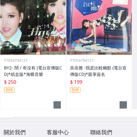
Y7054794127
Y7054794127
BY2- 鬧 / 有沒有 (電台宣傳版C
吳蓓雅 -我是比較幽默 (電台宣
D)*紙盒版*海蝶音樂
傳版CD)*親筆簽名
$ 250
$ 199
競標
競標
關於我們
客服中心
聯絡我們