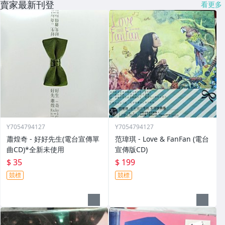
賣家最新刊登
看更多
Y7054794127
Y7054794127
蕭煌奇 - 好好先生(電台宣傳單
范瑋琪 - Love & FanFan (電台
曲CD)*全新未使用
宣傳版CD)
$ 35
$ 199
競標
競標