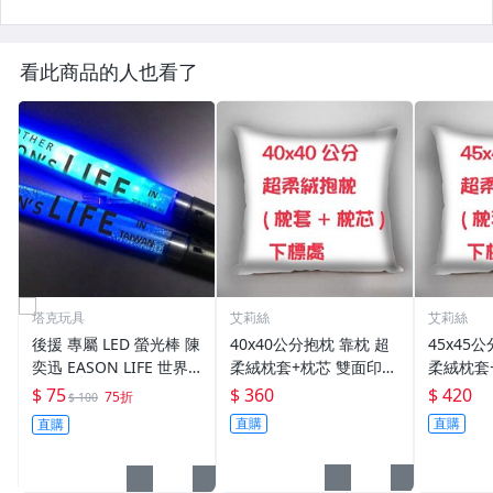
看此商品的人也看了
塔克玩具
艾莉絲
艾莉絲
後援 專屬 LED 螢光棒 陳
40x40公分抱枕 靠枕 超
45x45
奕迅 EASON LIFE 世界
柔絨枕套+枕芯 雙面印刷
柔絨枕套
巡迴演唱會(台北站) 自取
雙面圖可不同 生日禮 贈
雙面圖可
$ 75
$ 360
$ 420
75折
$ 100
【A11000205】
品
品
直購
直購
直購