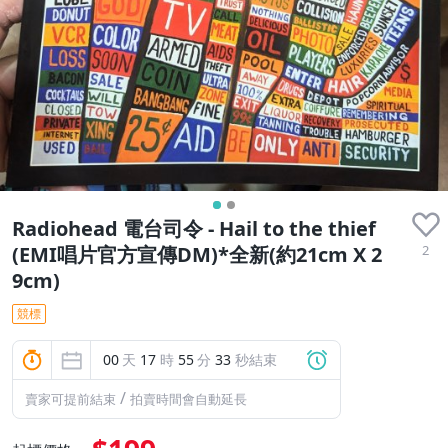
Radiohead 電台司令 - Hail to the thief
2
(EMI唱片官方宣傳DM)*全新(約21cm X 2
9cm)
競標
00
天
17
時
55
分
32
秒結束
/
賣家可提前結束
拍賣時間會自動延長