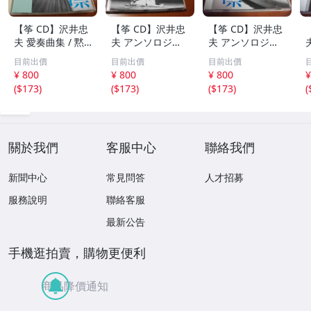
【筝 CD】沢井忠
【筝 CD】沢井忠
【筝 CD】沢井忠
夫 愛奏曲集 / 黙
夫 アンソロジー
夫 アンソロジー
示 、波 、二つの
「凜」からの分売
「凜」からの分売
目前出價
目前出價
目前出價
相 、箏二重奏ソ
沢井忠夫作品集
沢井忠夫 作品集
¥ 800
¥ 800
¥ 800
¥
ナタ 杵屋正邦 、
ライブ 風衣、水
第三集 “光る海”
(
$173
)
(
$173
)
(
$173
)
(
入野義朗 、小野
の声、枯野砧、五
（限定販売） 200
衛 他 (1971/197
節の舞、ファンタ
1
3/1976)
ジア (限定）
關於我們
客服中心
聯絡我們
新聞中心
常見問答
人才招募
服務說明
聯絡客服
最新公告
手機逛拍賣，購物更便利
商品降價通知