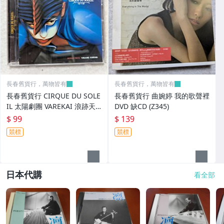
長春舊貨行，萬物皆有
長春舊貨行，萬物皆有
長春舊貨行 CIRQUE DU SOLE
長春舊貨行 曲婉婷 我的歌聲裡
IL 太陽劇團 VAREKAI 浪跡天
DVD 缺CD (Z345)
涯 CD (Z345)
$ 99
$ 139
競標
競標
日本代購
看全部