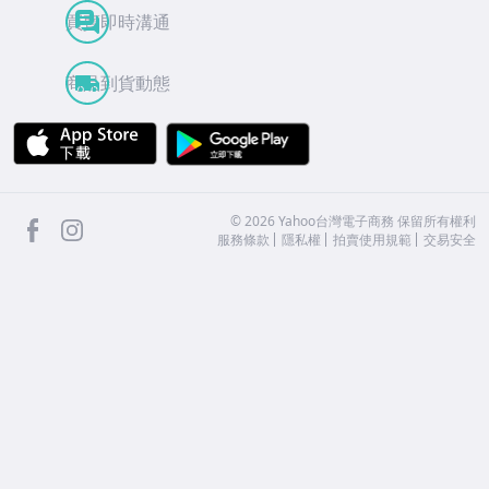
買賣即時溝通
商品到貨動態
APP Store
Google Play
facebook
Instagram
©
2026
Yahoo台灣電子商務 保留所有權利
服務條款
隱私權
拍賣使用規範
交易安全