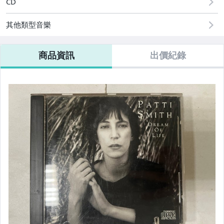
CD
雕刻.工藝品
其他類型音樂
玉.石.印材.水晶
陶.瓷器.花瓶.茶壺
商品資訊
出價紀錄
郵.幣.券
勳章.書信.照片.證.文史
地圖.海報
CD.錄音卡帶
黑膠唱片
VCD.DVD
遊戲卡帶.
相機.攝影.週邊