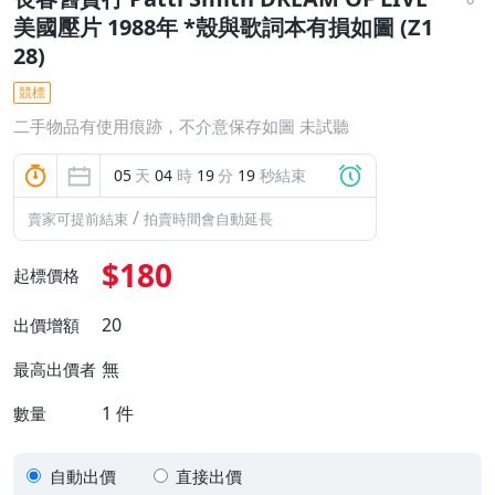
美國壓片 1988年 *殼與歌詞本有損如圖 (Z1
28)
競標
二手物品有使用痕跡，不介意保存如圖 未試聽
05
天
04
時
19
分
18
秒結束
/
賣家可提前結束
拍賣時間會自動延長
$180
起標價格
20
出價增額
無
最高出價者
1
件
數量
自動出價
直接出價