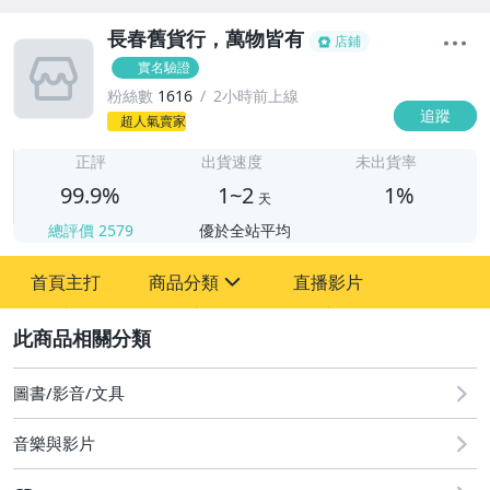
長春舊貨行，萬物皆有
店鋪
實名驗證
粉絲數
1616
2小時前上線
追蹤
1
超人氣賣家
正評
出貨速度
未出貨率
99.9%
1~2
1%
天
總評價
2579
優於全站平均
首頁主打
商品分類
直播影片
sign
2
圖書/影音/文具
家具
音樂與影片
書.畫作品