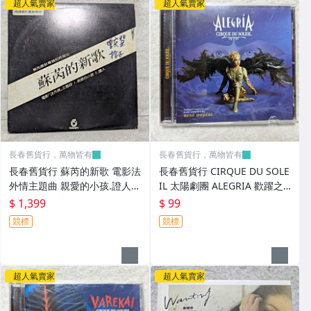
超人氣賣家
超人氣賣家
長春舊貨行，萬物皆有
長春舊貨行，萬物皆有
長春舊貨行 蘇芮的新歌 電影法
長春舊貨行 CIRQUE DU SOLE
外情主題曲 親愛的小孩.證人
IL 太陽劇團 ALEGRIA 歡躍之
試聽片 飛碟唱片 非復刻版 黑
旅 CD (Z345)
$ 1,399
$ 99
膠唱片 (Z347)
競標
競標
超人氣賣家
超人氣賣家