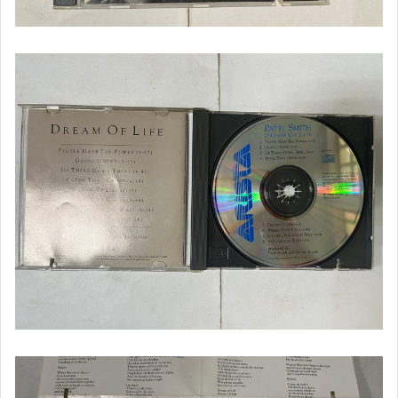
文具週邊.書籤.明信片
銅板舊冊
書籍
二手家電.樂器
生活雜貨
布袋戲玩偶.公仔
遊戲攻略本
其它