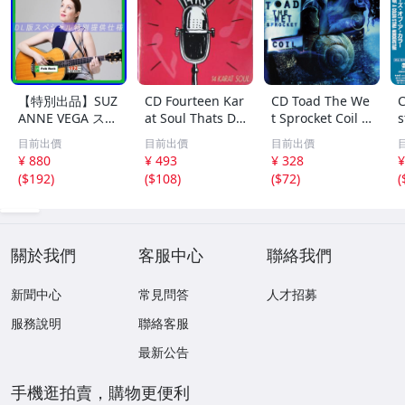
【特別出品】SUZ
CD Fourteen Kar
CD Toad The We
C
ANNE VEGA スザ
at Soul Thats Do
t Sprocket Coil C
s
ンヌ・ヴェガ 精
o-Wapp Acappel
K67862 Columbi
O
目前出價
目前出價
目前出價
選集 100歌 音楽D
la PCCY00374 Ca
a /00110
5
¥ 880
¥ 493
¥ 328
¥
L(MP3CD)☆
nyon Internatio
0
(
$192
)
(
$108
)
(
$72
)
(
nal /00110
關於我們
客服中心
聯絡我們
新聞中心
常見問答
人才招募
服務說明
聯絡客服
最新公告
手機逛拍賣，購物更便利