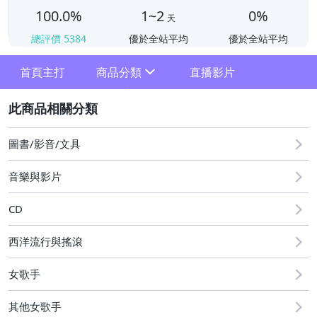
100.0%
1~2
0%
天
總評價
5384
優於全站平均
優於全站平均
首頁主打
商品分類
直播影片
sign
2
其它
圖書/影音/文具
音樂與影片
CD
西洋流行與搖滾
女歌手
其他女歌手