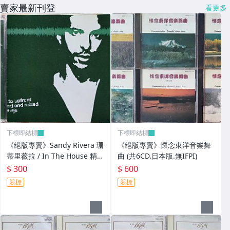
賣家最新刊登
看更多
下標即結標
下標即結標
《絕版專賣》Sandy Rivera 珊
《絕版專賣》懷念東洋音樂舞
蒂里薇拉 / In The House 精選
曲 (共6CD.日本版.無IFPI)
輯 (2CD.美版)
$ 300
$ 600
競標
競標