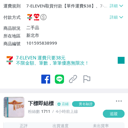
運費規則
7-ELEVEN取貨付款【單件運費$38】、7-EL
EVEN取貨不付款【單件運費$38】、萊爾富
付款方式
取貨付款【單件運費$60】
二手品
商品狀況
新北市
所在地區
101595838999
商品編號
7-ELEVEN 運費只要
38
元
不限金額、筆數，筆筆優惠無限次！
下標即結標
店鋪
實名驗證
粉絲數
1711
4小時前上線
追蹤
1
正評
出貨速度
未出貨率