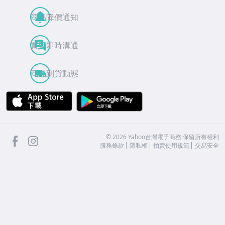
商品降價通知
買賣即時溝通
商品到貨動態
APP Store
Google Play
facebook
Instagram
©
2026
Yahoo台灣電子商務 保留所有權利
服務條款
隱私權
拍賣使用規範
交易安全