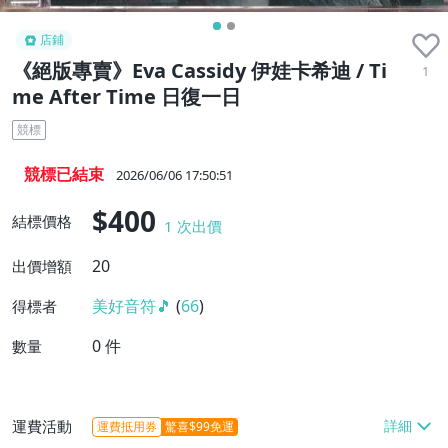
店鋪
《絕版專賣》Eva Cassidy 伊娃卡希迪 / Ti
1
me After Time 日復一日
競標
競標已結束
2026/06/06 17:50:51
$400
結標價格
1
次出價
20
出價增額
美好音符🎵
(
66
)
得標者
0
件
數量
運費活動
運費抵用券
驚喜$99免運