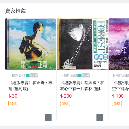
賣家推薦
下標即結標
下標即結標
下標即結
《絕版專賣》霍正奇 / 破
《絕版專賣》蔡興國 / 在
《絕版專賣》
繭 (無封底)
我心中有一片森林 (無IFP
空中補給合
I.有 蔡興國 親筆簽名)
anishin
$ 30
$ 200
$ 100
部落 (無IF
競標
競標
競標