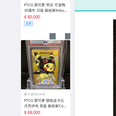
亞馬新人銀亮鑑
RC
PTCG 寶可夢 梵谷 可達鴨
定卡 斑馬
亞
30週年 日版 藝術家Keyun
定
簽繪卡 2023 Pokemon Ps
$ 80,000
yduck PSA 10 Auto 9 鑑
直購
定卡 30th
麥卡迪Mycardi
PTCG 寶可夢 變裝皮卡丘
月亮伊布 美版 藝術家Cook
ie Cutter簽繪卡 2023 Pok
$ 68,000