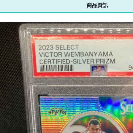
商品資訊
 PSA 10文班
新人油畫簽名鑑
RC 2/149 PSA
10滿分新人簽名
Jr. 
馬新人銀亮鑑
定卡 限量25張
10新人鑑定卡
鑑定卡 限量49
卡
限量149張