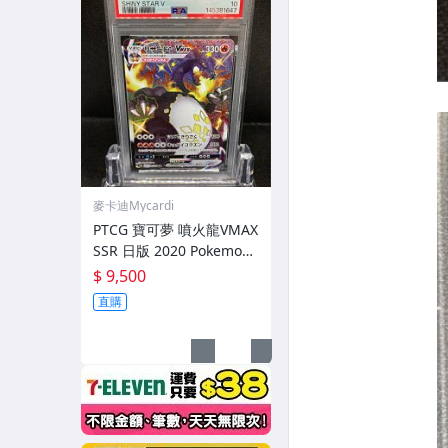
麥卡迪Mycardi
PTCG 寶可夢 噴火龍VMAX
SSR 日版 2020 Pokemon
Charizard 308 PSA 10鑑
$ 9,500
定卡 全圖 日文 Shiny Star
直購
V