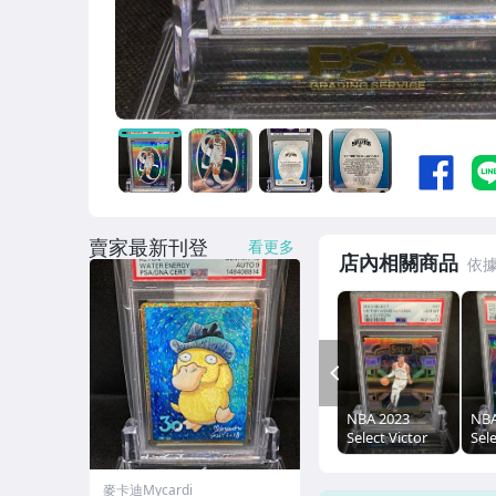
賣家最新刊登
看更多
店內相關商品
PREV
NBA 2023
NBA
Select Victor
Sele
Wembanyama
We
Silver Prizm RC
Thu
麥卡迪Mycardi
#87 PSA 10文班
SIL