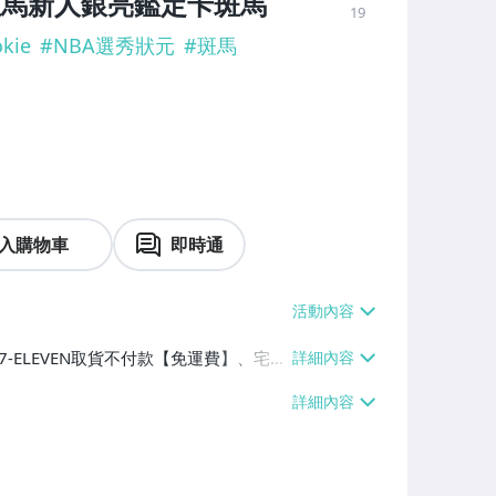
 10文班亞馬新人銀亮鑑定卡斑馬
19
kie
#
NBA選秀狀元
#
斑馬
入購物車
即時通
、7-ELEVEN取貨不付款【免運費】、宅
局掛號【單件運費$80】