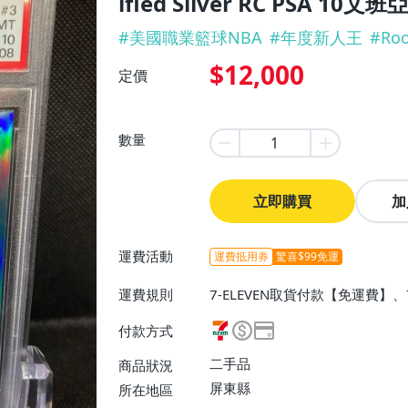
ified Silver RC PSA
#
美國職業籃球NBA
#
年度新人王
#
Roo
$12,000
定價
數量
立即購買
加
運費活動
運費抵用券
驚喜$99免運
運費規則
7-ELEVEN取貨付款【免運費】
配/貨運【單件運費$130】、郵
付款方式
二手品
商品狀況
屏東縣
所在地區