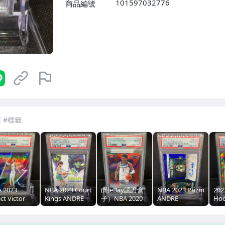
101597032776
商品編號
7-ELEVEN 運費只要
38
元
不限金額、筆數，筆筆優惠無限次！
 2023
NBA 2023 Court
(附eBay認證盒
NBA 2023 Prizm
202
ct Victor
Kings ANDRE
子）NBA 2020
ANDRE
Ho
mbanyama
JACKSON Heir
Chronicles
JACKSON Fast
Pre
nder Lane
Apparent /25
Anthony
Break RK Auto-
Gol
VER PRIZM
RC PSA 10滿分
Edwards Red
Blue /49 RC PSA
And