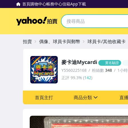
首頁
購物中心
帳務中心
信箱
App下載
Yahoo拍賣
拍賣
偶像、球員卡與郵幣
球員卡/其他收藏卡
麥卡迪Mycardi
實名驗證
Y5560225168
粉絲數
348
1小
正評
99.3%
(
142
)
首頁主打
商品分類
直
sign
玩具、模型與公仔
偶像、球員卡與郵幣