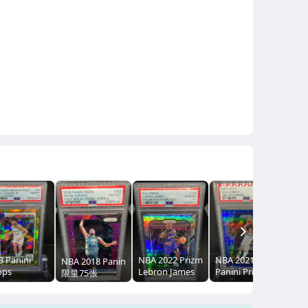
NEXT
3 Panini
NBA 2022 Prizm
NBA 2021
NBA 2018 Panini Prizm Kevin Durant Purple Fast Break Prizm
ops
Lebron James
Panini Prizm
限量75張
mium Stock
Premium
Luka Doncic
d Ice Prizm
Factory Set
NBA 75th Prizm
re Jackson
Pandora /150
#223 PSA 10唐