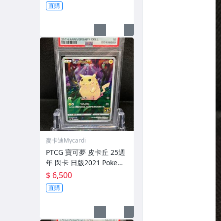
emon Pikachu PSA 9 Aut
直購
o 10鑑定卡
麥卡迪Mycardi
PTCG 寶可夢 皮卡丘 25週
年 閃卡 日版2021 Pokemo
n Pikachu 001 PSA 10鑑
$ 6,500
定卡 經典皮 全圖 日文Rev
直購
erse Roil