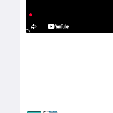
【Vidafun】
【WANDRD】
【RODE】
【防疫專區特輯】
【相機】單眼/微單眼/輕巧
【攝影機】
【鏡頭】單眼/微單眼/電影
【運動攝影機】GoPro/360/其他
【運動攝影機】配件
【空拍機】空拍機&配件