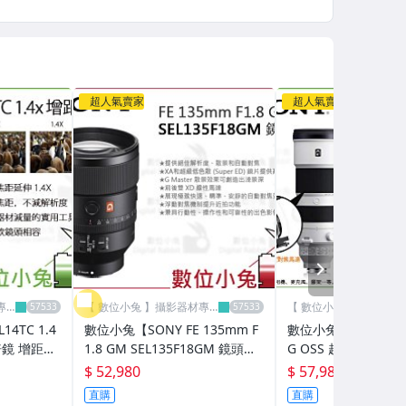
超人氣賣家
超人氣賣家
NEXT
專
【 數位小兔 】攝影器材專
【 數位小兔 】攝影器材
賣店
賣店
4TC 1.4
數位小兔【SONY FE 135mm F
數位小兔【SONY 200
倍鏡 增距鏡
1.8 GM SEL135F18GM 鏡頭】
G OSS 超望遠變焦鏡
貨
定焦鏡 大光圈 公司貨 E接環
0600G E接環 G鏡頭
$ 52,980
$ 57,980
司貨
直購
直購