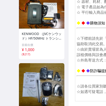
濾鏡‧Marumi
濾鏡‧MASSA、其他
濾鏡‧Nisi
濾鏡‧Omicon / STC
KENWOOD （JVCケンウッ
ド）HF/50MHz トランシ
濾鏡‧Sunpower
ーバー TS-480SAT(100W)
目前出價
¥ 1,000
濾鏡‧可調減光鏡
(
$217
)
鏡頭外接‧微距/廣角/望遠
腳架‧Benro
腳架‧Velbon
腳架‧Manfrotto
腳架‧Fotopro