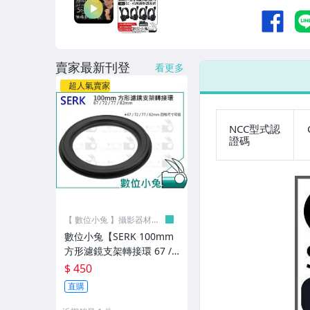
【相機】拍立得/底片/週邊
【相機】LOMO/玩具相機/週邊
器材»穩定器(相機/手機)/跟焦器
賣家最新刊登
看更多
器材»提籠及週邊
超人氣賣家
器材»外接螢幕
NCC型式認
器材»影像編輯剪接/校色
證碼
器材»收音麥克風/錄音機
器材»收音器材週邊
【 數位小兔 】攝影器材專
器材»訊號傳輸
賣店
數位小兔【SERK 100mm
閃光燈
方形濾鏡支架轉接環 67 /
72 / 77 / 82m】套框 套架
$ 450
閃光燈»週邊配件
套座 漸層濾鏡 漸變鏡 漸層
直購
鏡 Z系列 100x150mm
棚燈»Profoto