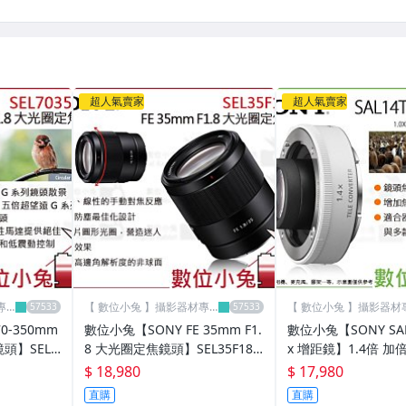
超人氣賣家
超人氣賣家
專
【 數位小兔 】攝影器材專
【 數位小兔 】攝影器材
賣店
賣店
0-350mm
數位小兔【SONY FE 35mm F1.
數位小兔【SONY SAL1
鏡頭】SEL7
8 大光圈定焦鏡頭】SEL35F18F
x 增距鏡】1.4倍 加
防滴防塵防手
全幅 E接環 定焦鏡 防滴防塵 公
頭 E接環 單眼 公司
$ 18,980
$ 17,980
司貨
直購
直購