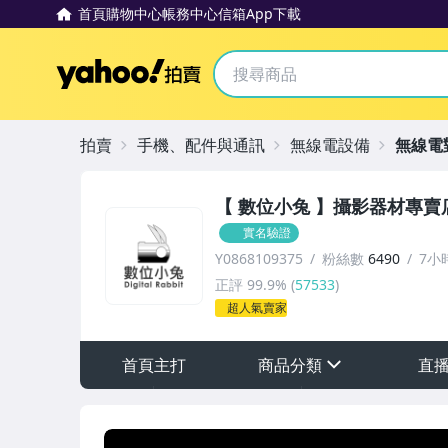
首頁
購物中心
帳務中心
信箱
App下載
Yahoo拍賣
拍賣
手機、配件與通訊
無線電設備
無線電
【 數位小兔 】攝影器材專賣
實名驗證
Y0868109375
粉絲數
6490
7小
正評
99.9%
(
57533
)
超人氣賣家
首頁主打
商品分類
直
sign