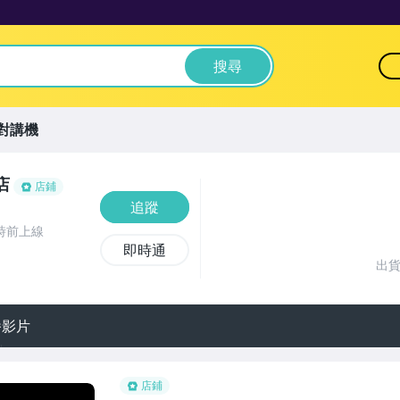
搜尋
對講機
店
店鋪
追蹤
時前上線
即時通
出
播影片
店鋪