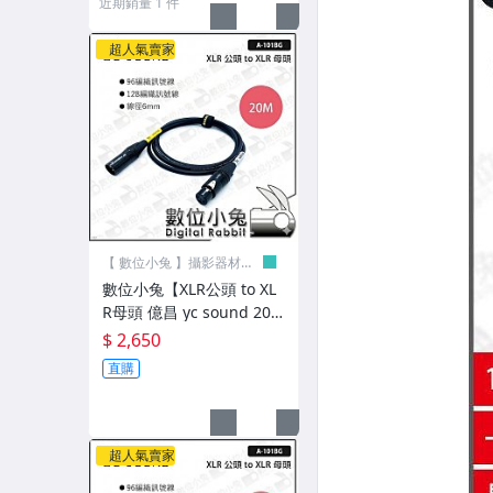
近期銷量 1 件
棚燈»Elinchrom
超人氣賣家
棚燈»其他棚燈/外拍燈
持續燈»補光燈/LED燈/光棒
器材»棚燈/持續燈週邊
器材»觸發器
器材»反光板
【 數位小兔 】攝影器材專
賣店
數位小兔【XLR公頭 to XL
器材»測光表/色溫表
R母頭 億昌 yc sound 20
m】轉接線 A101-BG 音訊
$ 2,650
攝影棚»KUPO
線材 公對母 連接線 麥克風
直購
線 音源線
攝影棚»週邊配件/燈架
夾具»9.SOLUTIONS
超人氣賣家
夾具»RAM