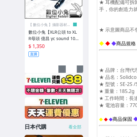
包包‧Pelican
包包‧Tamrac
【 數位小兔 】攝影器材專
賣店
包包‧Tenba
數位小兔【XLR公頭 to XL
R母頭 億昌 yc sound 10
包包‧Vanguard
m】轉接線 A101-BG 音訊
$ 1,350
線材 公對母 連接線 麥克風
包包‧皮質包 / 皮套
直購
線 音源線
包包‧硬殼包
包包‧軟質包
包包‧原廠包
包包‧其他品牌相機包
濾鏡‧B+W
日本代購
看全部
濾鏡‧Kenko