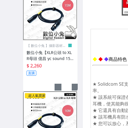
夾具»其他品牌
電池»原廠電池
電池»數位相機/攝影機
充電器»數位相機/攝影機
【 數位小兔 】攝影器材專
賣店
數位小兔【XLR公頭 to XL
包包‧Benro
R母頭 億昌 yc sound 15
包包‧Caseman
m】轉接線 A101-BG 音訊
$ 2,260
線材 公對母 連接線 麥克風
直購
包包‧Clik Elite
線 音源線
包包‧Lowepro
超人氣賣家
包包‧Manfrotto
包包‧Matin
包包‧NG國家地理