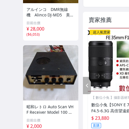
腳架‧雲台
アルインコ DMR無線
腳架‧桌上型腳架
機 Alinco DJ-MD5 美品
賣家推薦
中古
目前出價
腳架‧專業腳架
¥ 28,000
超人氣賣家
(
$6,053
)
配件‧背帶/快速背帶
配件‧手挽繩/安全繩
配件‧腰帶
配件‧電池手把
配件‧鏡頭袋/鏡頭包布
PREV
配件‧濾鏡袋/配件袋
【 數位小兔 】攝影器材
賣店
配件‧記憶卡/週邊
數位小兔【SONY E 7
昭和レトロ Auto Scan VH
F4.5-6.3G 高倍望遠
F Receiver Model 100 無
配件‧單眼觀景窗/觀景器
0350G 變焦鏡頭 
線機
$ 23,880
目前出價
震
¥ 2,000
直購
配件‧防撞箱/防撞海綿