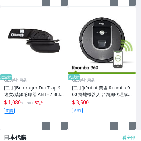
近全新
八成新
GLO戶外用品
GLO戶外用品
[二手]Bontrager DuoTrap S
[二手]iRobot 美國 Roomba 9
速度/踏頻感應器 ANT+ / Blue
60 掃地機器人 台灣總代理購
tooth適用 Trek 車款
入 電池有更新過
$ 1,080
$ 3,500
57折
$ 1,900
直購
直購
日本代購
看全部