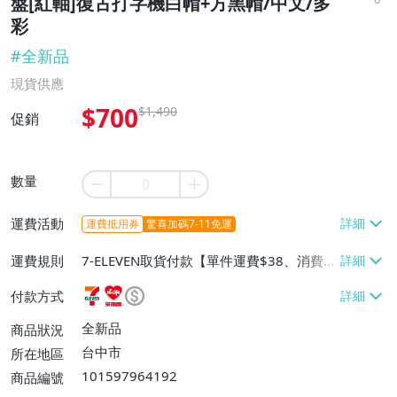
盤[紅軸]復古打字機白帽+方黑帽/中文/多
彩
#
全新品
現貨供應
$700
$1,490
促銷
數量
運費活動
運費抵用券
驚喜加碼7-11免運
運費規則
7-ELEVEN取貨付款【單件運費$38、消費滿
$20000免運費】、萊爾富取貨付款【單件
付款方式
運費$60、消費滿$20000免運費】、宅配/
貨運【單件運費$180、消費滿$20000免運
全新品
商品狀況
費】、郵局掛號【單件運費$80、消費滿$2
台中市
所在地區
0000免運費】
101597964192
商品編號