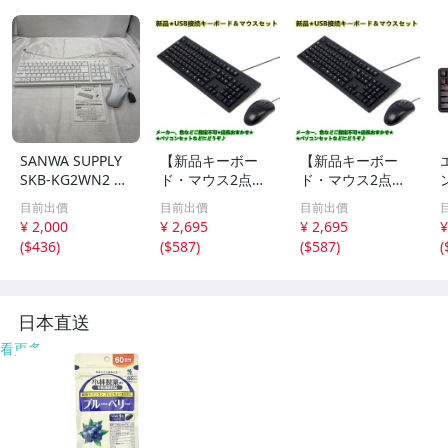
SANWA SUPPLY
【新品キーボー
【新品キーボー
SKB-KG2WN2 コ
ド・マウス2点セ
ド・マウス2点セ
ンパクトキーボー
ット】windows
ット】windows
-
目前出價
目前出價
目前出價
ド ELECOM USB
10、windows
10、windows
¥ 2,000
¥ 2,695
¥ 2,695
¥
マウス セット 動
7、windows vist
7、windows vist
(
$436
)
(
$587
)
(
$587
)
(
作確認済み u42
a、windows X
a、windows X
74
P、windows 200
P、windows 200
0等対応/高品質/
0等対応/高品質/
お得な2点セット/
お得な2点セット/
日本直送
USB
USB
看更多