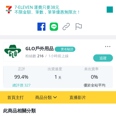
7-ELEVEN 運費只要
38
元
不限金額、筆數，筆筆優惠無限次！
GLO戶外用品
實名驗證
粉絲數
216
1小時前上線
追蹤
1
正評
出貨速度
未出貨率
99.4%
1
0%
天
總評價
327
優於全站平均
首頁主打
商品分類
直播影片
sign
2
汽機車精品百貨