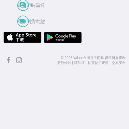
買賣即時溝通
商品到貨動態
APP Store
Google Play
facebook
Instagram
©
2026
Yahoo台灣電子商務 保留所有權利
服務條款
隱私權
拍賣使用規範
交易安全