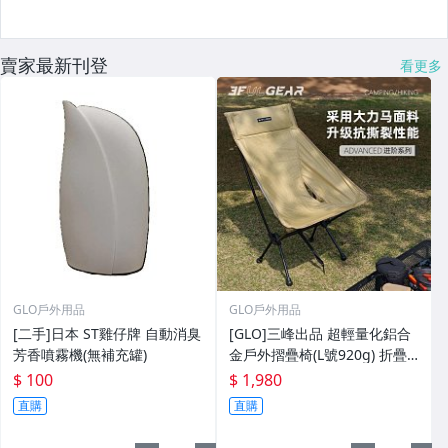
賣家最新刊登
看更多
GLO戶外用品
GLO戶外用品
[二手]日本 ST雞仔牌 自動消臭
[GLO]三峰出品 超輕量化鋁合
芳香噴霧機(無補充罐)
金戶外摺疊椅(L號920g) 折疊
椅 月亮椅 靠背椅 釣魚椅 露營
$ 100
$ 1,980
登山
直購
直購