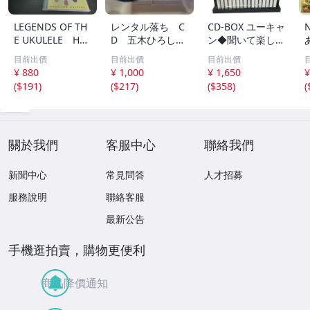
LEGENDS OF TH
レンタル落ち C
CD-BOX ユーキャ
E UKULELE HA
D 五木ひろし
ン◆聞いて楽しむ
WAIIAN MASTER
高橋真梨子 他
日本の名作 第1巻
目前出價
目前出價
目前出價
S ウクレレ ハワ
中古品
～第16巻 未開封
¥ 880
¥ 1,000
¥ 1,650
¥
イ 169
品混在 木箱付き
(
$191
)
(
$217
)
(
$358
)
(
關於我們
客服中心
聯絡我們
新聞中心
常見問答
人才招募
服務說明
聯絡客服
最新公告
手機逛拍賣，購物更便利
商品降價通知