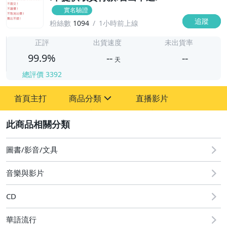
實名驗證
追蹤
粉絲數
1094
1小時前上線
-
-
正評
出貨速度
未出貨率
99.9%
--
--
天
總評價
3392
-
首頁主打
商品分類
直播影片
-
sign
圖書/影音/文具
2
偶像、球員卡與郵幣
圖書/影音/文具
音樂與影片
CD
華語流行