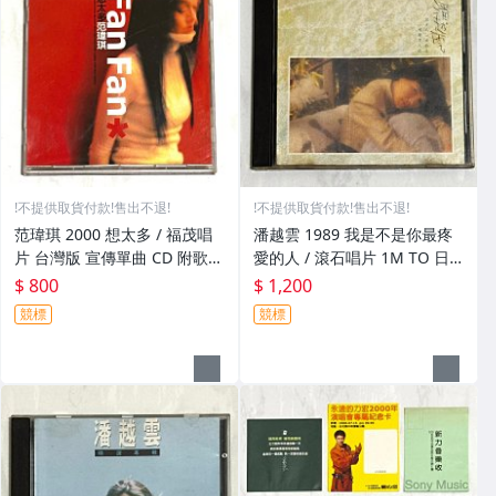
!不提供取貨付款!售出不退!
!不提供取貨付款!售出不退!
范瑋琪 2000 想太多 / 福茂唱
潘越雲 1989 我是不是你最疼
片 台灣版 宣傳單曲 CD 附歌詞
愛的人 / 滾石唱片 1M TO 日
/ 選自 "范范的世界"
本東芝版專輯 CD Made in Ja
$ 800
$ 1,200
pan 附歌詞
競標
競標