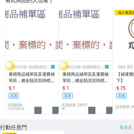
超人氣賣
阿輝の古物~低價競標五六
阿輝の古物~低價競標五六
【貳扌殿】
日結標
日結標
我
棄標商品補單區及運費補
棄標商品補單區及運費補
【補運費
單區，總金額請寫得標商
單區，總金額請寫得標商
下】
品金額，運費請寫棄標商
品金額，運費請寫棄標商
$ 1
$ 1
$ 75
品原設定之運費
品原設定之運費
直購
直購
直購
近期銷量
近期銷量 29437
近期銷量 2
133103 件
件
行動任意門
看更多