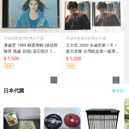
!不提供取貨付款!售出不退!
!不提供取貨付款!售出不退!
潘越雲 1989 精選專輯 (張信哲
王力宏 2000 永遠的第一天 /
陳昇 孫越 合唱) 滾石唱片 1M
新力音樂 台灣紙盒第一版專輯
TO 日本東芝版專輯 CD Made
CD / 附歌詞 永遠的力宏2000
$ 1,500
$ 1,200
in Japan 附歌詞
年演唱會專屬紀念卡 美國棉宣
競標
競標
傳DM 回函卡
日本代購
看全部