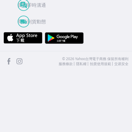
買賣即時溝通
商品到貨動態
APP Store
Google Play
facebook
Instagram
©
2026
Yahoo台灣電子商務 保留所有權利
服務條款
隱私權
拍賣使用規範
交易安全