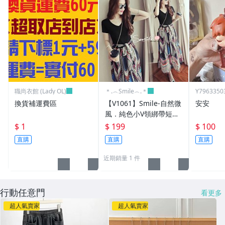
職尚衣館 (Lady OL)
＊.︵Smile︵.＊
Y7963350
換貨補運費區
【V1061】Smile-自然微
安安
風．純色小V領綁帶短袖
連身裙洋裝
$ 1
$ 199
$ 100
直購
直購
直購
近期銷量 1 件
行動任意門
看更多
超人氣賣家
超人氣賣家