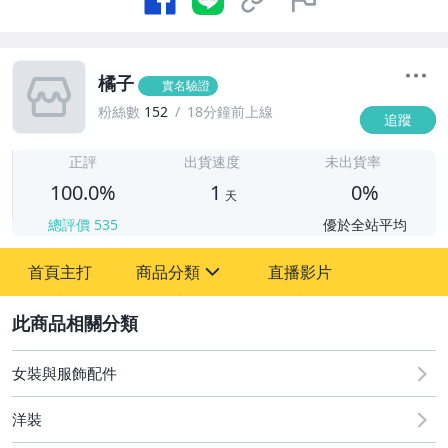
橘子
實名驗證
粉絲數
152
18分鐘前上線
追蹤
1
正評
出貨速度
未出貨率
100.0%
1
0%
天
總評價
535
優於全站平均
首頁主打
商品分類
直播影片
sign
2
女裝與服飾配件
運動、戶外與休閒
女裝與服飾配件
洋裝