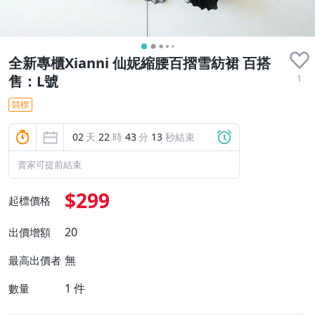
全新專櫃Xianni 仙妮縮腰百摺雪紡裙 百搭
1
售：L號
競標
02
天
22
時
43
分
11
秒結束
賣家可提前結束
$299
起標價格
20
出價增額
無
最高出價者
1
件
數量