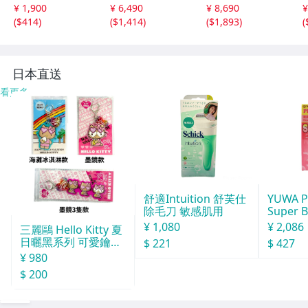
70年代60年代ヴ
ピース ネイビー
1171-1101-1 製
¥ 1,900
¥ 6,490
¥ 8,690
¥
ィンテージ日本製
ミズイロインド 6
品染め ワンピー
(
$414
)
(
$1,414
)
(
$1,893
)
(
Japan昭和ロマン
-0723M 286215
ス オフホワイト
大きめノースリア
ネストローブ 6-0
ンティークゆった
723M 285922
6
り
日本直送
看更多
舒適Intuition 舒芙仕
YUWA P
除毛刀 敏感肌用
Super 
0粒
¥ 1,080
¥ 2,086
三麗鷗 Hello Kitty 夏
日曬黑系列 可愛鑰匙
$ 221
$ 427
圈
¥ 980
$ 200