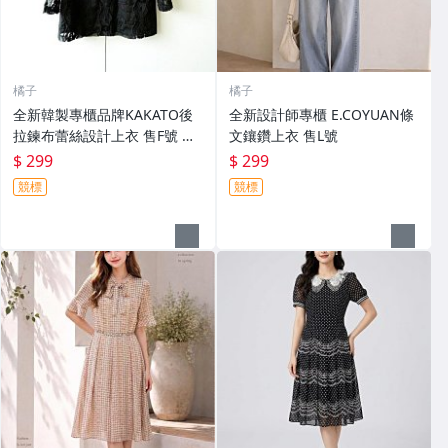
橘子
橘子
全新韓製專櫃品牌KAKATO後
全新設計師專櫃 E.COYUAN條
拉鍊布蕾絲設計上衣 售F號 適
文鑲鑽上衣 售L號
合M-L號身材
$ 299
$ 299
競標
競標