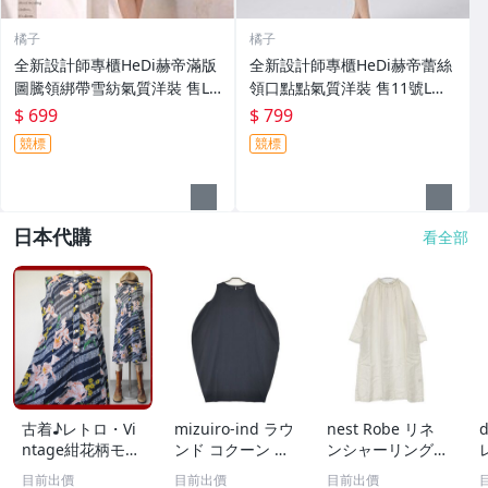
橘子
橘子
全新設計師專櫃HeDi赫帝滿版
全新設計師專櫃HeDi赫帝蕾絲
圖騰領綁帶雪紡氣質洋裝 售L
領口點點氣質洋裝 售11號L號
號
165/88A
$ 699
$ 799
競標
競標
日本代購
看全部
古着♪レトロ・Vi
mizuiro-ind ラウ
nest Robe リネ
d
ntage紺花柄モッ
ンド コクーン ノ
ンシャーリングネ
ズワンピ♪70s60s
ースリーブ ワン
ックワンピース 0
目前出價
目前出價
目前出價