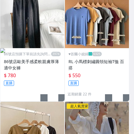
86號店預購下單前請先詢問數
♥️首爾小媳婦
量
86號店歐美手感柔軟親膚厚薄
RL 小馬標刺繡圓領短袖T恤 百
適中女褲
搭
$ 780
$ 550
直購
直購
近期銷量 22 件
超人氣賣家