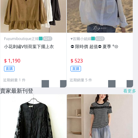
Fuyumiboutique正韓
♥️首爾小媳婦
小花刺繡V領荷葉下擺上衣
⛔️ 限時價 超值⛔️ 夏季 °𑁍
$ 1,190
$ 523
直購
直購
近期銷量 1 件
近期銷量 5 件
賣家最新刊登
看更多