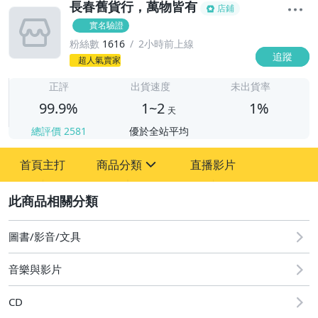
長春舊貨行，萬物皆有
店鋪
實名驗證
粉絲數
1616
2小時前上線
追蹤
1
超人氣賣家
正評
出貨速度
未出貨率
99.9%
1~2
1%
天
總評價
2581
優於全站平均
首頁主打
商品分類
直播影片
sign
2
圖書/影音/文具
家具
音樂與影片
書.畫作品
CD
雕刻.工藝品