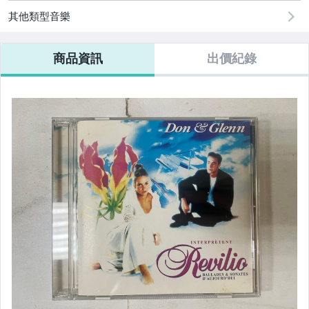
其他類型音樂
玉.石.印材.水晶
陶.瓷器.花瓶.茶壺
商品資訊
出價紀錄
郵.幣.券
勳章.書信.照片.證.文史
地圖.海報
CD.錄音卡帶
黑膠唱片
VCD.DVD
遊戲卡帶.
相機.攝影.週邊
文具週邊.書籤.明信片