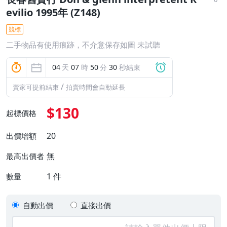
evilio 1995年 (Z148)
競標
二手物品有使用痕跡，不介意保存如圖 未試聽
04
天
07
時
50
分
30
秒結束
/
賣家可提前結束
拍賣時間會自動延長
$130
起標價格
20
出價增額
無
最高出價者
1
件
數量
自動出價
直接出價