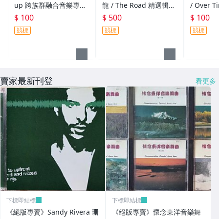
up 跨族群融合音樂專題
龍 / The Road 精選輯
/ Over
(有側標)
(日本版.無IFPI)
帶....武
$ 100
$ 500
$ 100
競標
競標
競標
賣家最新刊登
看更多
下標即結標
下標即結標
《絕版專賣》Sandy Rivera 珊
《絕版專賣》懷念東洋音樂舞