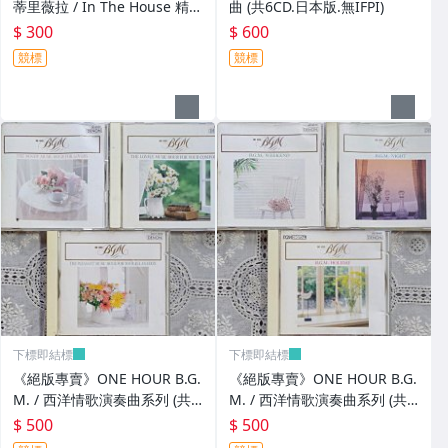
蒂里薇拉 / In The House 精選
曲 (共6CD.日本版.無IFPI)
輯 (2CD.美版)
$ 300
$ 600
競標
競標
下標即結標
下標即結標
《絕版專賣》ONE HOUR B.G.
《絕版專賣》ONE HOUR B.G.
M. / 西洋情歌演奏曲系列 (共3
M. / 西洋情歌演奏曲系列 (共3
CD.日本Denon.無IFPI)
CD.日本Denon.無IFPI)
$ 500
$ 500