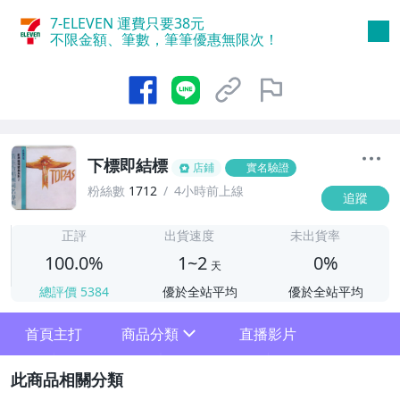
7-ELEVEN 運費只要
38
元
不限金額、筆數，筆筆優惠無限次！
下標即結標
店鋪
實名驗證
粉絲數
1712
4小時前上線
追蹤
1
正評
出貨速度
未出貨率
100.0%
1~2
0%
天
總評價
5384
優於全站平均
優於全站平均
首頁主打
商品分類
直播影片
sign
2
其它