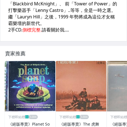
賣家推薦
下標即結標
下標即結標
下標即結
《絕版專賣》Planet So
《絕版專賣》The 虎舞
《絕版專