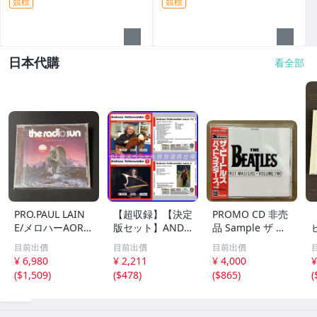
競標
競標
日本代購
看全部
PRO.PAUL LAIN
【超収録】【決定
PROMO CD 非売
E/メロハーAOR◆
版セット】ANDR
品 Sample ザ ビ
THE RADIO SUN/
EAS VOLLENWEI
ートルズ パスト
目前出價
目前出價
目前出價
UNSTOPPABLE
DER CD1+2+3 厳
マスターズ VOL.2
¥ 6,980
¥ 2,211
¥ 4,000
¥
選プレミア音源集
CP32-5602 THE
(
$1,509
)
(
$478
)
(
$865
)
(
MP3CD-DLVer 3
BEATLES / PAST
ディスク♪
MASTERS VOLU
ME TWO 見本盤