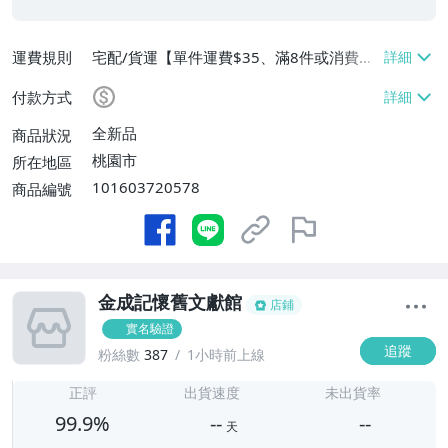
運費規則
宅配/貨運【單件運費$35、滿8件或消費滿
$3500免運費】、郵局掛號【單件運費$3
付款方式
5、滿8件或消費滿$3000免運費】
全新品
商品狀況
桃園市
所在地區
101603720578
商品編號
金成記懷舊文獻館
店鋪
實名驗證
追蹤
粉絲數
387
1小時前上線
-
-
正評
出貨速度
未出貨率
99.9%
--
--
天