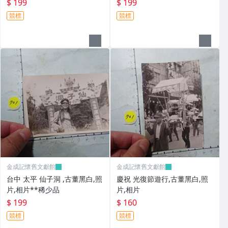
$ 199
$ 199
競標
競標
金成記懷舊文獻館
金成記懷舊文獻館
台中 太平 仙子洞 ,古董黑白,照
慶祝 光復節遊行,古董黑白,照
片,相片**稀少品
片,相片
$ 199
$ 160
競標
競標