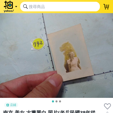
店鋪
南京,美女,古董黑白,照片(老兵民國38年從
0