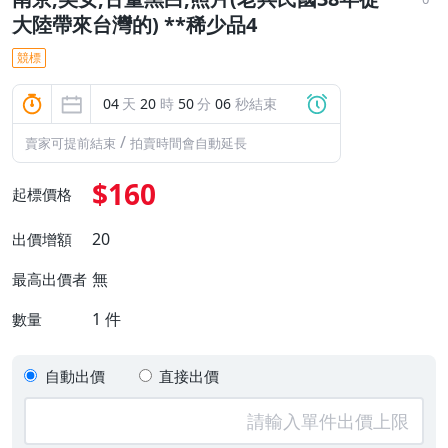
大陸帶來台灣的) **稀少品4
競標
04
天
20
時
50
分
05
秒結束
/
賣家可提前結束
拍賣時間會自動延長
$160
起標價格
20
出價增額
無
最高出價者
1
件
數量
自動出價
直接出價