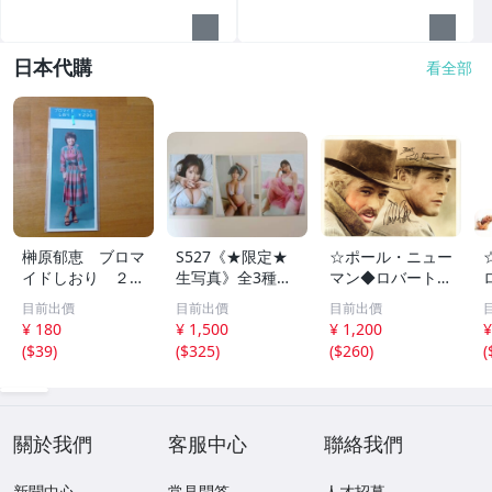
日本代購
看全部
榊原郁恵 ブロマ
S527《★限定★
☆ポール・ニュー
イドしおり ２枚
生写真》全3種セ
マン◆ロバート・
組 レトロ 送料
ット【井口裕香】
レッドフォード◆
目前出價
目前出價
目前出價
１１０円 未開封
FLASH（フラッシ
サイン入り写真◆
¥ 180
¥ 1,500
¥ 1,200
¥
ュ）2026年8月18
30x20㎝☆
(
$39
)
(
$325
)
(
$260
)
(
日・25日合併号
★セブンネット限
定特典★ ☆送料
一律☆
關於我們
客服中心
聯絡我們
新聞中心
常見問答
人才招募