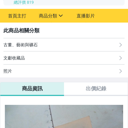
總評價
819
-
首頁主打
商品分類
直播影片
-
sign
其它
2
古董、藝術與礦石
文獻收藏品
照片
商品資訊
出價紀錄